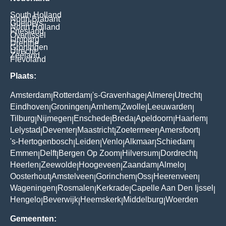
South Holland
North Brabant
Guelders
North Holland
Friesland
Overijssel
Limburg
Drenthe
Groningen
Utrecht
Zeeland
Flevoland
Plaats:
Amsterdam
Rotterdam
's-Gravenhage
Almere
Utrecht
|
|
|
|
|
Eindhoven
Groningen
Arnhem
Zwolle
Leeuwarden
|
|
|
|
|
Tilburg
Nijmegen
Enschede
Breda
Apeldoorn
Haarlem
|
|
|
|
|
|
Lelystad
Deventer
Maastricht
Zoetermeer
Amersfoort
|
|
|
|
|
's-Hertogenbosch
Leiden
Venlo
Alkmaar
Schiedam
|
|
|
|
|
Emmen
Delft
Bergen Op Zoom
Hilversum
Dordrecht
|
|
|
|
|
Heerlen
Zeewolde
Hoogeveen
Zaandam
Almelo
|
|
|
|
|
Oosterhout
Amstelveen
Gorinchem
Oss
Heerenveen
|
|
|
|
|
Wageningen
Rosmalen
Kerkrade
Capelle Aan Den Ijssel
|
|
|
|
Hengelo
Beverwijk
Heemskerk
Middelburg
Woerden
|
|
|
|
Gemeenten: