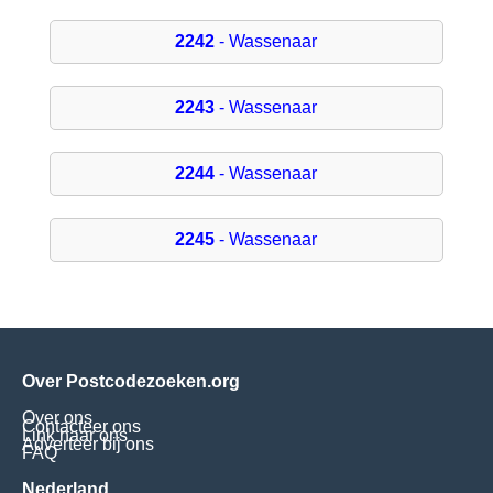
2242
- Wassenaar
2243
- Wassenaar
2244
- Wassenaar
2245
- Wassenaar
Over Postcodezoeken.org
Over ons
Contacteer ons
Link naar ons
Adverteer bij ons
FAQ
Nederland