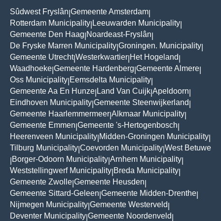
Sûdwest Fryslân
Gemeente Amsterdam
|
|
Rotterdam Municipality
Leeuwarden Municipality
|
|
Gemeente Den Haag
Noardeast-Fryslân
|
|
De Fryske Marren Municipality
Groningen. Municipality
|
|
Gemeente Utrecht
Westerkwartier
Het Hogeland
|
|
|
Waadhoeke
Gemeente Hardenberg
Gemeente Almere
|
|
|
Oss Municipality
Eemsdelta Municipality
|
|
Gemeente Aa En Hunze
Land Van Cuijk
Apeldoorn
|
|
|
Eindhoven Municipality
Gemeente Steenwijkerland
|
|
Gemeente Haarlemmermeer
Alkmaar Municipality
|
|
Gemeente Emmen
Gemeente 's-Hertogenbosch
|
|
Heerenveen Municipality
Midden-Groningen Municipality
|
|
Tilburg Municipality
Coevorden Municipality
West Betuwe
|
|
Borger-Odoorn Municipality
Arnhem Municipality
|
|
|
Weststellingwerf Municipality
Breda Municipality
|
|
Gemeente Zwolle
Gemeente Heusden
|
|
Gemeente Sittard-Geleen
Gemeente Midden-Drenthe
|
|
Nijmegen Municipality
Gemeente Westerveld
|
|
Deventer Municipality
Gemeente Noordenveld
|
|