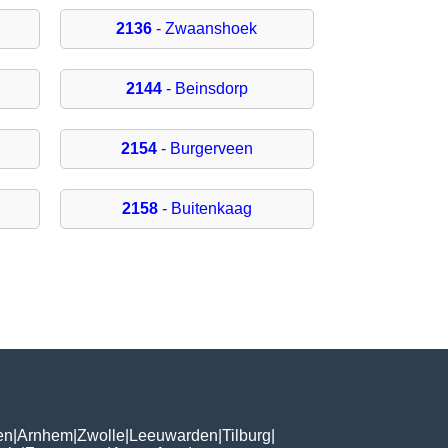
2136
- Zwaanshoek
2144
- Beinsdorp
2154
- Burgerveen
2158
- Buitenkaag
en
|
Arnhem
|
Zwolle
|
Leeuwarden
|
Tilburg
|