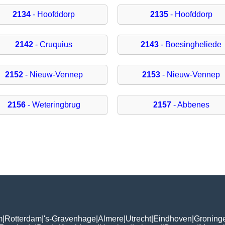
2134
- Hoofddorp
2135
- Hoofddorp
2142
- Cruquius
2143
- Boesingheliede
2152
- Nieuw-Vennep
2153
- Nieuw-Vennep
2156
- Weteringbrug
2157
- Abbenes
m
|
Rotterdam
|
's-Gravenhage
|
Almere
|
Utrecht
|
Eindhoven
|
Groning