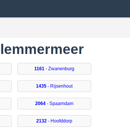
arlemmermeer
1161
- Zwanenburg
1435
- Rijsenhout
2064
- Spaarndam
2132
- Hoofddorp