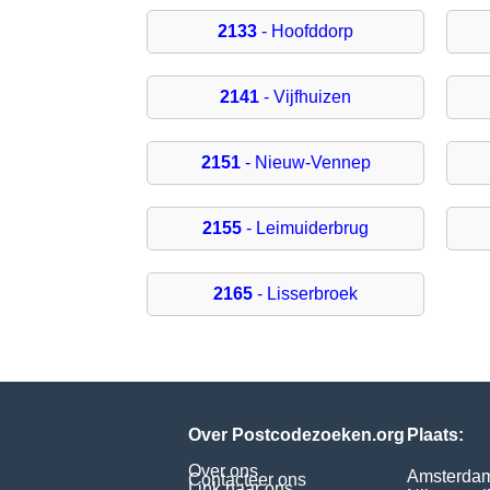
2133
- Hoofddorp
2141
- Vijfhuizen
2151
- Nieuw-Vennep
2155
- Leimuiderbrug
2165
- Lisserbroek
Over Postcodezoeken.org
Plaats:
Over ons
Amsterda
Contacteer ons
Link naar ons