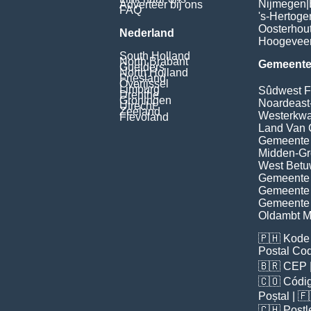
Nijmegen
|
Adverteer bij ons
FAQ
's-Hertog
Oosterhou
Nederland
Hoogevee
South Holland
North Brabant
Gemeente
Guelders
North Holland
Friesland
Overijssel
Limburg
Sûdwest F
Drenthe
Groningen
Noardeast
Utrecht
Zeeland
Westerkwar
Flevoland
Land Van 
Gemeente
Midden-Gr
West Bet
Gemeente 
Gemeente 
Gemeente
Oldambt Mu
🇵🇭
Kode 
Postal Co
🇧🇷
CEP
🇨🇴
Códig
Poștal
| 
🇨🇭
Postl