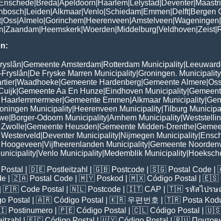
Enschede
|
Breda
|
Apeldoorn
|
Haarlem
|
Lelystad
|
Deventer
|
Maastri
enbosch
|
Leiden
|
Alkmaar
|
Venlo
|
Schiedam
|
Emmen
|
Delft
|
Bergen 
t
|
Oss
|
Almelo
|
Gorinchem
|
Heerenveen
|
Amstelveen
|
Wageningen
|
n
|
Zaandam
|
Heemskerk
|
Woerden
|
Middelburg
|
Veldhoven
|
Zeist
|
R
n:
ryslân
|
Gemeente Amsterdam
|
Rotterdam Municipality
|
Leeuwarde
-Fryslân
|
De Fryske Marren Municipality
|
Groningen. Municipality
tier
|
Waadhoeke
|
Gemeente Hardenberg
|
Gemeente Almere
|
Oss
Cuijk
|
Gemeente Aa En Hunze
|
Eindhoven Municipality
|
Gemeente
 Haarlemmermeer
|
Gemeente Emmen
|
Alkmaar Municipality
|
Gem
oningen Municipality
|
Heerenveen Municipality
|
Tilburg Municipa
uwe
|
Borger-Odoorn Municipality
|
Arnhem Municipality
|
Weststelli
Zwolle
|
Gemeente Heusden
|
Gemeente Midden-Drenthe
|
Gemeen
Westerveld
|
Deventer Municipality
|
Nijmegen Municipality
|
Ensch
 Hoogeveen
|
Vijfheerenlanden Municipality
|
Gemeente Noorden
nicipality
|
Venlo Municipality
|
Medemblik Municipality
|
Hoeksch
Postal
| 🇩🇪
Postleitzahl
| 🇬🇧
Postcode
| 🇸🇬
Postal Code
| 
de
| 🇿🇦
Postal Code
| 🇲🇾
Poskod
| 🇲🇽
Código Postal
| 🇪🇸
| 🇫🇷
Code Postal
| 🇳🇱
Postcode
| 🇮🇹
CAP
| 🇹🇭
รหัสไปรษณ
o Postal
| 🇦🇷
Código Postal
| 🇰🇷
우편번호
| 🇹🇷
Posta Kod
🇮
Postinumero
| 🇵🇪
Código Postal
| 🇨🇱
Código Postal
| 🇺
eitzahl
| 🇪🇨
Código Postal
| 🇺🇾
Código Postal
| 🇷🇺
Почтов