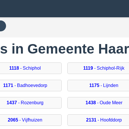
N
es in Gemeente Ha
1118
- Schiphol
1119
- Schiphol-Rijk
1171
- Badhoevedorp
1175
- Lijnden
1437
- Rozenburg
1438
- Oude Meer
2065
- Vijfhuizen
2131
- Hoofddorp