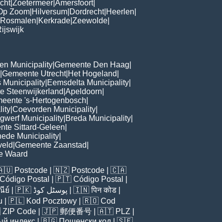
cht
|
Zoetermeer
|
Amersfoort
|
Op Zoom
|
Hilversum
|
Dordrecht
|
Heerlen
|
Rosmalen
|
Kerkrade
|
Zeewolde
|
ijswijk
n Municipality
|
Gemeente Den Haag
|
|
Gemeente Utrecht
|
Het Hogeland
|
 Municipality
|
Eemsdelta Municipality
|
 Steenwijkerland
|
Apeldoorn
|
eente 's-Hertogenbosch
|
lity
|
Coevorden Municipality
|
ngwerf Municipality
|
Breda Municipality
|
te Sittard-Geleen
|
ede Municipality
|
veld
|
Gemeente Zaanstad
|
e Waard
🇦🇺
Postcode
| 🇳🇿
Postcode
| 🇨🇦
Código Postal
| 🇵🇹
Código Postal
|
ีย์
| 🇵🇰
پوسٹل کوڈ
| 🇮🇳
पिन कोड
|
u
| 🇵🇱
Kod Pocztowy
| 🇷🇴
Cod

ZIP Code
| 🇯🇵
郵便番号
| 🇦🇹
PLZ
|
ый индекс
| 🇧🇬
Пощенски код
| 🇸🇪