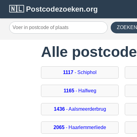
🇳🇱 Postcodezoeken.org
ZOEKE
Alle postcod
1117
- Schiphol
1165
- Halfweg
1436
- Aalsmeerderbrug
2065
- Haarlemmerliede