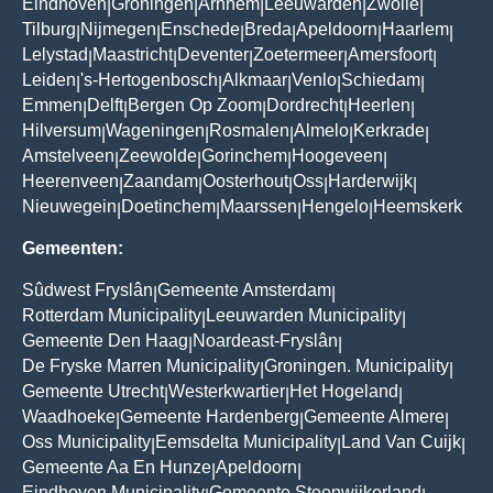
Eindhoven
Groningen
Arnhem
Leeuwarden
Zwolle
|
|
|
|
|
Tilburg
Nijmegen
Enschede
Breda
Apeldoorn
Haarlem
|
|
|
|
|
|
Lelystad
Maastricht
Deventer
Zoetermeer
Amersfoort
|
|
|
|
|
Leiden
's-Hertogenbosch
Alkmaar
Venlo
Schiedam
|
|
|
|
|
Emmen
Delft
Bergen Op Zoom
Dordrecht
Heerlen
|
|
|
|
|
Hilversum
Wageningen
Rosmalen
Almelo
Kerkrade
|
|
|
|
|
Amstelveen
Zeewolde
Gorinchem
Hoogeveen
|
|
|
|
Heerenveen
Zaandam
Oosterhout
Oss
Harderwijk
|
|
|
|
|
Nieuwegein
Doetinchem
Maarssen
Hengelo
Heemskerk
|
|
|
|
Gemeenten:
Sûdwest Fryslân
Gemeente Amsterdam
|
|
Rotterdam Municipality
Leeuwarden Municipality
|
|
Gemeente Den Haag
Noardeast-Fryslân
|
|
De Fryske Marren Municipality
Groningen. Municipality
|
|
Gemeente Utrecht
Westerkwartier
Het Hogeland
|
|
|
Waadhoeke
Gemeente Hardenberg
Gemeente Almere
|
|
|
Oss Municipality
Eemsdelta Municipality
Land Van Cuijk
|
|
|
Gemeente Aa En Hunze
Apeldoorn
|
|
Eindhoven Municipality
Gemeente Steenwijkerland