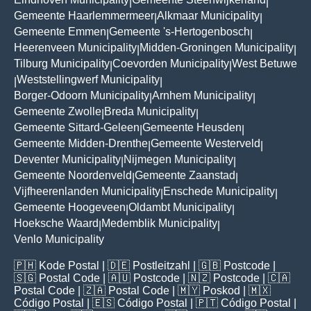
|
|
Gemeente Haarlemmermeer
Alkmaar Municipality
|
|
Gemeente Emmen
Gemeente 's-Hertogenbosch
|
|
Heerenveen Municipality
Midden-Groningen Municipality
|
|
Tilburg Municipality
Coevorden Municipality
West Betuwe
|
|
Weststellingwerf Municipality
|
|
Borger-Odoorn Municipality
Arnhem Municipality
|
|
Gemeente Zwolle
Breda Municipality
|
|
Gemeente Sittard-Geleen
Gemeente Heusden
|
|
Gemeente Midden-Drenthe
Gemeente Westerveld
|
|
Deventer Municipality
Nijmegen Municipality
|
|
Gemeente Noordenveld
Gemeente Zaanstad
|
|
Vijfheerenlanden Municipality
Enschede Municipality
|
|
Gemeente Hoogeveen
Oldambt Municipality
|
|
Hoeksche Waard
Medemblik Municipality
|
|
Venlo Municipality
🇵🇭
Kode Postal
| 🇩🇪
Postleitzahl
| 🇬🇧
Postcode
|
🇸🇬
Postal Code
| 🇦🇺
Postcode
| 🇳🇿
Postcode
| 🇨🇦
Postal Code
| 🇿🇦
Postal Code
| 🇲🇾
Poskod
| 🇲🇽
Código Postal
| 🇪🇸
Código Postal
| 🇵🇹
Código Postal
|