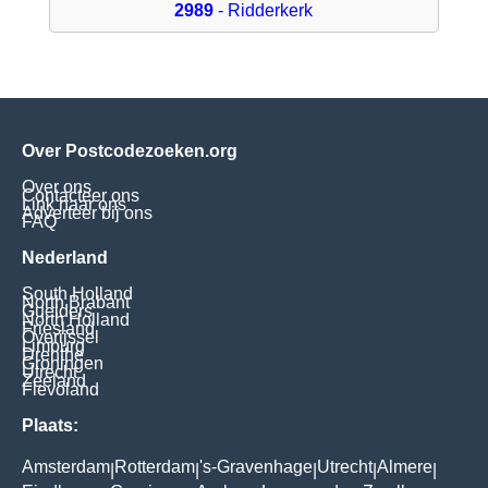
2989
- Ridderkerk
Over Postcodezoeken.org
Over ons
Contacteer ons
Link naar ons
Adverteer bij ons
FAQ
Nederland
South Holland
North Brabant
Guelders
North Holland
Friesland
Overijssel
Limburg
Drenthe
Groningen
Utrecht
Zeeland
Flevoland
Plaats:
Amsterdam
Rotterdam
's-Gravenhage
Utrecht
Almere
|
|
|
|
|