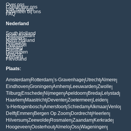
Over ons
Contacteer ons
Link naar ons
Adverteer bij ons
FAQ
Nederland
South Holland
North Brabant
Guelders
North Holland
Friesland
Overijssel
Limburg
Drenthe
Groningen
Utrecht
Zeeland
Flevoland
Plaats:
Amsterdam
Rotterdam
's-Gravenhage
Utrecht
Almere
|
|
|
|
|
Eindhoven
Groningen
Arnhem
Leeuwarden
Zwolle
|
|
|
|
|
Tilburg
Enschede
Nijmegen
Apeldoorn
Breda
Lelystad
|
|
|
|
|
|
Haarlem
Maastricht
Deventer
Zoetermeer
Leiden
|
|
|
|
|
's-Hertogenbosch
Amersfoort
Schiedam
Alkmaar
Venlo
|
|
|
|
|
Delft
Emmen
Bergen Op Zoom
Dordrecht
Heerlen
|
|
|
|
|
Hilversum
Zeewolde
Rosmalen
Zaandam
Kerkrade
|
|
|
|
|
Hoogeveen
Oosterhout
Almelo
Oss
Wageningen
|
|
|
|
|