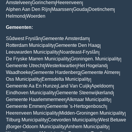
Amstelveen
Gorinchem
Heerenveen
|
|
|
Alphen Aan Den Rijn
Maarssen
Gouda
Doetinchem
|
|
|
|
Helmond
Woerden
|
Gemeenten:
Sûdwest Fryslân
Gemeente Amsterdam
|
|
Rotterdam Municipality
Gemeente Den Haag
|
|
Leeuwarden Municipality
Noardeast-Fryslân
|
|
De Fryske Marren Municipality
Groningen. Municipality
|
|
Gemeente Utrecht
Westerkwartier
Het Hogeland
|
|
|
Waadhoeke
Gemeente Hardenberg
Gemeente Almere
|
|
|
Oss Municipality
Eemsdelta Municipality
|
|
Gemeente Aa En Hunze
Land Van Cuijk
Apeldoorn
|
|
|
Eindhoven Municipality
Gemeente Steenwijkerland
|
|
Gemeente Haarlemmermeer
Alkmaar Municipality
|
|
Gemeente Emmen
Gemeente 's-Hertogenbosch
|
|
Heerenveen Municipality
Midden-Groningen Municipality
|
|
Tilburg Municipality
Coevorden Municipality
West Betuwe
|
|
Borger-Odoorn Municipality
Arnhem Municipality
|
|
|