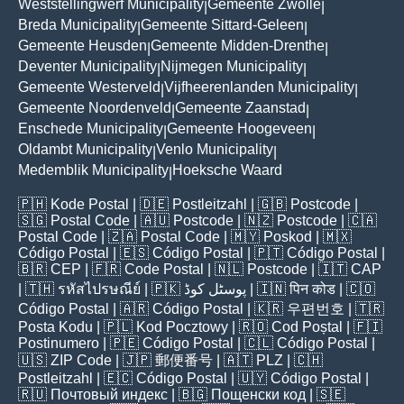
Weststellingwerf Municipality
Gemeente Zwolle
|
|
Breda Municipality
Gemeente Sittard-Geleen
|
|
Gemeente Heusden
Gemeente Midden-Drenthe
|
|
Deventer Municipality
Nijmegen Municipality
|
|
Gemeente Westerveld
Vijfheerenlanden Municipality
|
|
Gemeente Noordenveld
Gemeente Zaanstad
|
|
Enschede Municipality
Gemeente Hoogeveen
|
|
Oldambt Municipality
Venlo Municipality
|
|
Medemblik Municipality
Hoeksche Waard
|
🇵🇭
Kode Postal
| 🇩🇪
Postleitzahl
| 🇬🇧
Postcode
|
🇸🇬
Postal Code
| 🇦🇺
Postcode
| 🇳🇿
Postcode
| 🇨🇦
Postal Code
| 🇿🇦
Postal Code
| 🇲🇾
Poskod
| 🇲🇽
Código Postal
| 🇪🇸
Código Postal
| 🇵🇹
Código Postal
|
🇧🇷
CEP
| 🇫🇷
Code Postal
| 🇳🇱
Postcode
| 🇮🇹
CAP
| 🇹🇭
รหัสไปรษณีย์
| 🇵🇰
پوسٹل کوڈ
| 🇮🇳
पिन कोड
| 🇨🇴
Código Postal
| 🇦🇷
Código Postal
| 🇰🇷
우편번호
| 🇹🇷
Posta Kodu
| 🇵🇱
Kod Pocztowy
| 🇷🇴
Cod Poștal
| 🇫🇮
Postinumero
| 🇵🇪
Código Postal
| 🇨🇱
Código Postal
|
🇺🇸
ZIP Code
| 🇯🇵
郵便番号
| 🇦🇹
PLZ
| 🇨🇭
Postleitzahl
| 🇪🇨
Código Postal
| 🇺🇾
Código Postal
|
🇷🇺
Почтовый индекс
| 🇧🇬
Пощенски код
| 🇸🇪