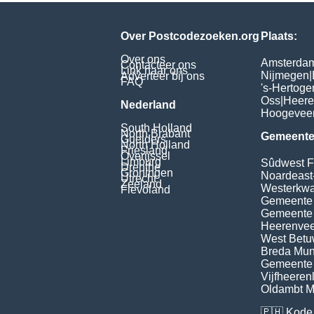
Over Postcodezoeken.org
Plaats:
Over ons
Amsterda
Contacteer ons
Link naar ons
Nijmegen
|
Adverteer bij ons
FAQ
's-Hertog
Oss
|
Heere
Nederland
Hoogevee
South Holland
North Brabant
Gemeente
Guelders
North Holland
Friesland
Overijssel
Limburg
Sûdwest F
Drenthe
Groningen
Noardeast
Utrecht
Zeeland
Westerkwar
Flevoland
Gemeente
Gemeente
Heerenvee
West Bet
Breda Muni
Gemeente 
Vijfheeren
Oldambt Mu
🇵🇭
Kode 