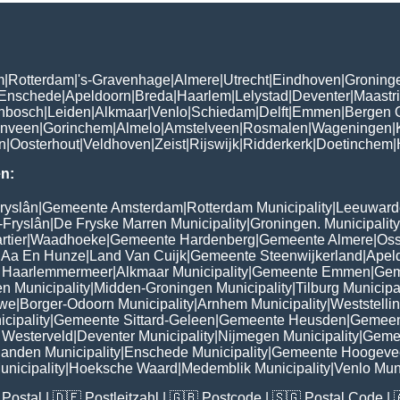
m
|
Rotterdam
|
's-Gravenhage
|
Almere
|
Utrecht
|
Eindhoven
|
Groning
Enschede
|
Apeldoorn
|
Breda
|
Haarlem
|
Lelystad
|
Deventer
|
Maastri
enbosch
|
Leiden
|
Alkmaar
|
Venlo
|
Schiedam
|
Delft
|
Emmen
|
Bergen 
nveen
|
Gorinchem
|
Almelo
|
Amstelveen
|
Rosmalen
|
Wageningen
|
n
|
Oosterhout
|
Veldhoven
|
Zeist
|
Rijswijk
|
Ridderkerk
|
Doetinchem
|
n:
ryslân
|
Gemeente Amsterdam
|
Rotterdam Municipality
|
Leeuwarde
-Fryslân
|
De Fryske Marren Municipality
|
Groningen. Municipality
tier
|
Waadhoeke
|
Gemeente Hardenberg
|
Gemeente Almere
|
Oss
 Aa En Hunze
|
Land Van Cuijk
|
Gemeente Steenwijkerland
|
Apel
 Haarlemmermeer
|
Alkmaar Municipality
|
Gemeente Emmen
|
Gem
n Municipality
|
Midden-Groningen Municipality
|
Tilburg Municipa
uwe
|
Borger-Odoorn Municipality
|
Arnhem Municipality
|
Weststelli
cipality
|
Gemeente Sittard-Geleen
|
Gemeente Heusden
|
Gemeen
Westerveld
|
Deventer Municipality
|
Nijmegen Municipality
|
Geme
landen Municipality
|
Enschede Municipality
|
Gemeente Hoogeve
nicipality
|
Hoeksche Waard
|
Medemblik Municipality
|
Venlo Muni
Postal
| 🇩🇪
Postleitzahl
| 🇬🇧
Postcode
| 🇸🇬
Postal Code
| 