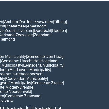
en
|
Arnhem
|
Zwolle
|
Leeuwarden
|
Tilburg
|
cht
|
Zoetermeer
|
Amersfoort
|
Op Zoom
|
Hilversum
|
Dordrecht
|
Heerlen
|
Kerkrade
|
Zeewolde
|
Zaandam
|
Helmond
n Municipality
|
Gemeente Den Haag
|
|
Gemeente Utrecht
|
Het Hogeland
|
 Municipality
|
Eemsdelta Municipality
|
doorn
|
Eindhoven Municipality
|
eente 's-Hertogenbosch
|
lity
|
Coevorden Municipality
|
ngwerf Municipality
|
Gemeente Zwolle
|
te Midden-Drenthe
|
ente Noordenveld
|
en
|
Gemeente Zaanstad
|
cipality
🇦🇺
Postcode
| 🇳🇿
Postcode
| 🇨🇦