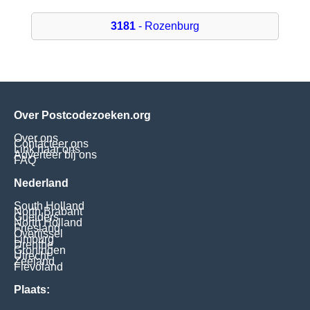
3181
- Rozenburg
Over Postcodezoeken.org
Over ons
Contacteer ons
Link naar ons
Adverteer bij ons
FAQ
Nederland
South Holland
North Brabant
Guelders
North Holland
Friesland
Overijssel
Limburg
Drenthe
Groningen
Utrecht
Zeeland
Flevoland
Plaats: