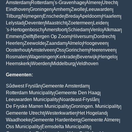
Amsterdam
Rotterdam
's-Gravenhage
Almere
Utrecht
|
|
|
|
|
Eindhoven
Groningen
Arnhem
Zwolle
Leeuwarden
|
|
|
|
|
Tilburg
Nijmegen
Enschede
Breda
Apeldoorn
Haarlem
|
|
|
|
|
|
Lelystad
Deventer
Maastricht
Zoetermeer
Leiden
|
|
|
|
|
's-Hertogenbosch
Amersfoort
Schiedam
Venlo
Alkmaar
|
|
|
|
|
Emmen
Delft
Bergen Op Zoom
Hilversum
Dordrecht
|
|
|
|
|
Heerlen
Zeewolde
Zaandam
Almelo
Hoogeveen
|
|
|
|
|
Oosterhout
Amstelveen
Oss
Gorinchem
Heerenveen
|
|
|
|
|
Rosmalen
Wageningen
Kerkrade
Beverwijk
Hengelo
|
|
|
|
|
Heemskerk
Woerden
Middelburg
Veldhoven
|
|
|
Gemeenten:
Sûdwest Fryslân
Gemeente Amsterdam
|
|
Rotterdam Municipality
Gemeente Den Haag
|
|
Leeuwarden Municipality
Noardeast-Fryslân
|
|
De Fryske Marren Municipality
Groningen. Municipality
|
|
Gemeente Utrecht
Westerkwartier
Het Hogeland
|
|
|
Waadhoeke
Gemeente Hardenberg
Gemeente Almere
|
|
|
Oss Municipality
Eemsdelta Municipality
|
|