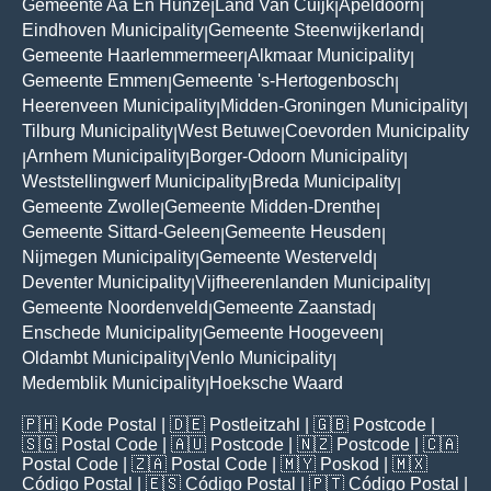
Gemeente Aa En Hunze
Land Van Cuijk
Apeldoorn
|
|
|
Eindhoven Municipality
Gemeente Steenwijkerland
|
|
Gemeente Haarlemmermeer
Alkmaar Municipality
|
|
Gemeente Emmen
Gemeente 's-Hertogenbosch
|
|
Heerenveen Municipality
Midden-Groningen Municipality
|
|
Tilburg Municipality
West Betuwe
Coevorden Municipality
|
|
Arnhem Municipality
Borger-Odoorn Municipality
|
|
|
Weststellingwerf Municipality
Breda Municipality
|
|
Gemeente Zwolle
Gemeente Midden-Drenthe
|
|
Gemeente Sittard-Geleen
Gemeente Heusden
|
|
Nijmegen Municipality
Gemeente Westerveld
|
|
Deventer Municipality
Vijfheerenlanden Municipality
|
|
Gemeente Noordenveld
Gemeente Zaanstad
|
|
Enschede Municipality
Gemeente Hoogeveen
|
|
Oldambt Municipality
Venlo Municipality
|
|
Medemblik Municipality
Hoeksche Waard
|
🇵🇭
Kode Postal
| 🇩🇪
Postleitzahl
| 🇬🇧
Postcode
|
🇸🇬
Postal Code
| 🇦🇺
Postcode
| 🇳🇿
Postcode
| 🇨🇦
Postal Code
| 🇿🇦
Postal Code
| 🇲🇾
Poskod
| 🇲🇽
Código Postal
| 🇪🇸
Código Postal
| 🇵🇹
Código Postal
|