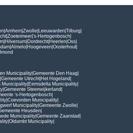
en
|
Arnhem
|
Zwolle
|
Leeuwarden
|
Tilburg
|
cht
|
Zoetermeer
|
's-Hertogenbosch
|
om
|
Hilversum
|
Dordrecht
|
Heerlen
|
Oss
|
ndam
|
Almelo
|
Hoogeveen
|
Oosterhout
|
lmond
n Municipality
|
Gemeente Den Haag
|
|
Gemeente Utrecht
|
Het Hogeland
|
 Municipality
|
Eemsdelta Municipality
|
ty
|
Gemeente Steenwijkerland
|
eente 's-Hertogenbosch
|
lity
|
Coevorden Municipality
|
ngwerf Municipality
|
Gemeente Zwolle
|
Gemeente Heusden
|
ede Municipality
|
Gemeente Zaanstad
|
lity
|
Oldambt Municipality
|