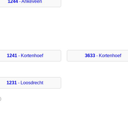
1244
- Ankeveen
1241
- Kortenhoef
3633
- Kortenhoef
1231
- Loosdrecht
)