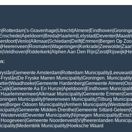
m
|
Rotterdam
|
's-Gravenhage
|
Utrecht
|
Almere
|
Eindhoven
|
Groning
Enschede
|
Apeldoorn
|
Breda
|
Haarlem
|
Lelystad
|
Deventer
|
Maastri
ersfoort
|
Venlo
|
Alkmaar
|
Schiedam
|
Delft
|
Emmen
|
Bergen Op Zo
m
|
Heerenveen
|
Rosmalen
|
Wageningen
|
Kerkrade
|
Zeewolde
|
Zaa
n
|
Veldhoven
|
Ridderkerk
|
Alphen Aan Den Rijn
|
Zeist
|
Rijswijk
|
He
n:
ryslân
|
Gemeente Amsterdam
|
Rotterdam Municipality
|
Leeuwarde
-Fryslân
|
De Fryske Marren Municipality
|
Groningen. Municipality
tier
|
Waadhoeke
|
Gemeente Hardenberg
|
Gemeente Almere
|
Oss
Cuijk
|
Gemeente Aa En Hunze
|
Apeldoorn
|
Eindhoven Municipali
 Haarlemmermeer
|
Alkmaar Municipality
|
Gemeente Emmen
|
Gem
oningen Municipality
|
Heerenveen Municipality
|
Tilburg Municipa
uwe
|
Borger-Odoorn Municipality
|
Arnhem Municipality
|
Weststelli
cipality
|
Gemeente Midden-Drenthe
|
Gemeente Sittard-Geleen
|
Westerveld
|
Deventer Municipality
|
Nijmegen Municipality
|
Ensch
 Hoogeveen
|
Gemeente Noordenveld
|
Vijfheerenlanden Municipa
cipality
|
Medemblik Municipality
|
Hoeksche Waard