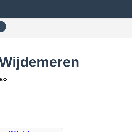
N
 Wijdemeren
3633