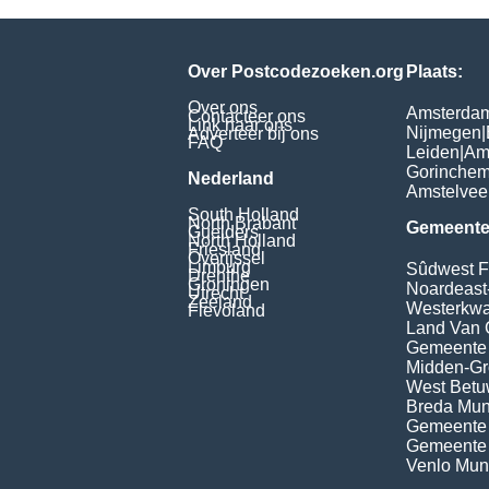
Over Postcodezoeken.org
Plaats:
Over ons
Amsterda
Contacteer ons
Link naar ons
Nijmegen
|
Adverteer bij ons
FAQ
Leiden
|
Am
Gorinche
Nederland
Amstelvee
South Holland
North Brabant
Gemeente
Guelders
North Holland
Friesland
Overijssel
Limburg
Sûdwest F
Drenthe
Groningen
Noardeast
Utrecht
Zeeland
Westerkwar
Flevoland
Land Van 
Gemeente
Midden-Gr
West Bet
Breda Muni
Gemeente 
Gemeente
Venlo Muni