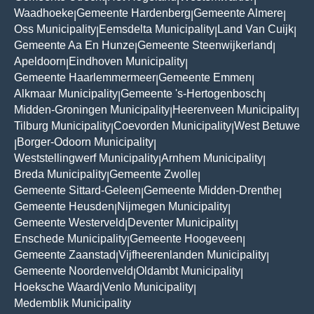
Waadhoeke
Gemeente Hardenberg
Gemeente Almere
|
|
|
Oss Municipality
Eemsdelta Municipality
Land Van Cuijk
|
|
|
Gemeente Aa En Hunze
Gemeente Steenwijkerland
|
|
Apeldoorn
Eindhoven Municipality
|
|
Gemeente Haarlemmermeer
Gemeente Emmen
|
|
Alkmaar Municipality
Gemeente 's-Hertogenbosch
|
|
Midden-Groningen Municipality
Heerenveen Municipality
|
|
Tilburg Municipality
Coevorden Municipality
West Betuwe
|
|
Borger-Odoorn Municipality
|
|
Weststellingwerf Municipality
Arnhem Municipality
|
|
Breda Municipality
Gemeente Zwolle
|
|
Gemeente Sittard-Geleen
Gemeente Midden-Drenthe
|
|
Gemeente Heusden
Nijmegen Municipality
|
|
Gemeente Westerveld
Deventer Municipality
|
|
Enschede Municipality
Gemeente Hoogeveen
|
|
Gemeente Zaanstad
Vijfheerenlanden Municipality
|
|
Gemeente Noordenveld
Oldambt Municipality
|
|
Hoeksche Waard
Venlo Municipality
|
|
Medemblik Municipality