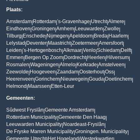
Plaats:
Amsterdam
Rotterdam
's-Gravenhage
Utrecht
Almere
|
|
|
|
|
Eindhoven
Groningen
Arnhem
Leeuwarden
Zwolle
|
|
|
|
|
Tilburg
Enschede
Nijmegen
Apeldoorn
Breda
Haarlem
|
|
|
|
|
|
Lelystad
Deventer
Maastricht
Zoetermeer
Amersfoort
|
|
|
|
|
Leiden
's-Hertogenbosch
Alkmaar
Venlo
Schiedam
Delft
|
|
|
|
|
|
Emmen
Bergen Op Zoom
Dordrecht
Heerlen
Hilversum
|
|
|
|
|
Rosmalen
Wageningen
Almelo
Kerkrade
Amstelveen
|
|
|
|
|
Zeewolde
Hoogeveen
Zaandam
Oosterhout
Oss
|
|
|
|
|
Heerenveen
Gorinchem
Nieuwegein
Gouda
Doetinchem
|
|
|
|
|
Helmond
Maarssen
Etten-Leur
|
|
Gemeenten:
Sûdwest Fryslân
Gemeente Amsterdam
|
|
Rotterdam Municipality
Gemeente Den Haag
|
|
Leeuwarden Municipality
Noardeast-Fryslân
|
|
De Fryske Marren Municipality
Groningen. Municipality
|
|
Gemeente Utrecht
Het Hogeland
Westerkwartier
|
|
|