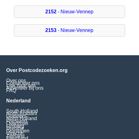
2152
- Nieuw-Vennep
2153
- Nieuw-Vennep
Over Postcodezoeken.org
Over ons
Contacteer ons
Link naar ons
Adverteer bij ons
FAQ
Nederland
South Holland
North Brabant
Guelders
North Holland
Friesland
Overijssel
Limburg
Drenthe
Groningen
Utrecht
Zeeland
Flevoland