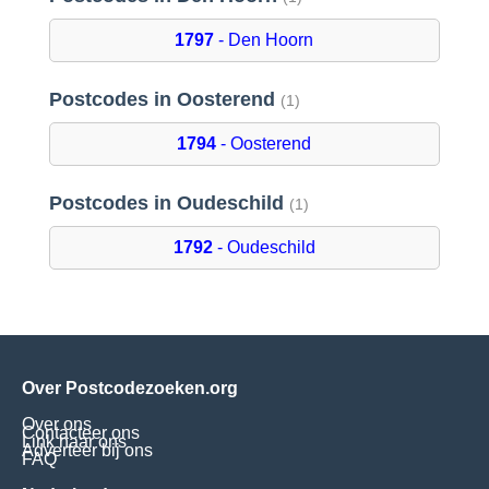
1797
- Den Hoorn
Postcodes in Oosterend
(1)
1794
- Oosterend
Postcodes in Oudeschild
(1)
1792
- Oudeschild
Over Postcodezoeken.org
Over ons
Contacteer ons
Link naar ons
Adverteer bij ons
FAQ