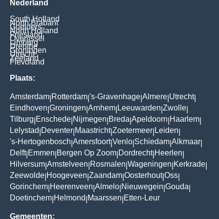
Nederland
South Holland
North Brabant
Guelders
North Holland
Friesland
Overijssel
Limburg
Drenthe
Groningen
Utrecht
Zeeland
Flevoland
Plaats:
Amsterdam
Rotterdam
's-Gravenhage
Almere
Utrecht
|
|
|
|
|
Eindhoven
Groningen
Arnhem
Leeuwarden
Zwolle
|
|
|
|
|
Tilburg
Enschede
Nijmegen
Breda
Apeldoorn
Haarlem
|
|
|
|
|
|
Lelystad
Deventer
Maastricht
Zoetermeer
Leiden
|
|
|
|
|
's-Hertogenbosch
Amersfoort
Venlo
Schiedam
Alkmaar
|
|
|
|
|
Delft
Emmen
Bergen Op Zoom
Dordrecht
Heerlen
|
|
|
|
|
Hilversum
Amstelveen
Rosmalen
Wageningen
Kerkrade
|
|
|
|
|
Zeewolde
Hoogeveen
Zaandam
Oosterhout
Oss
|
|
|
|
|
Gorinchem
Heerenveen
Almelo
Nieuwegein
Gouda
|
|
|
|
|
Doetinchem
Helmond
Maarssen
Etten-Leur
|
|
|
Gemeenten: