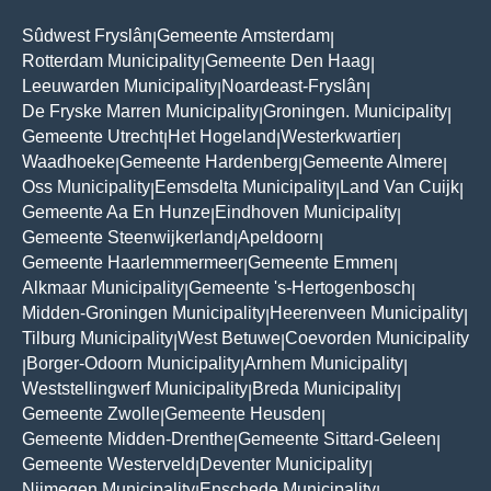
Sûdwest Fryslân
Gemeente Amsterdam
|
|
Rotterdam Municipality
Gemeente Den Haag
|
|
Leeuwarden Municipality
Noardeast-Fryslân
|
|
De Fryske Marren Municipality
Groningen. Municipality
|
|
Gemeente Utrecht
Het Hogeland
Westerkwartier
|
|
|
Waadhoeke
Gemeente Hardenberg
Gemeente Almere
|
|
|
Oss Municipality
Eemsdelta Municipality
Land Van Cuijk
|
|
|
Gemeente Aa En Hunze
Eindhoven Municipality
|
|
Gemeente Steenwijkerland
Apeldoorn
|
|
Gemeente Haarlemmermeer
Gemeente Emmen
|
|
Alkmaar Municipality
Gemeente 's-Hertogenbosch
|
|
Midden-Groningen Municipality
Heerenveen Municipality
|
|
Tilburg Municipality
West Betuwe
Coevorden Municipality
|
|
Borger-Odoorn Municipality
Arnhem Municipality
|
|
|
Weststellingwerf Municipality
Breda Municipality
|
|
Gemeente Zwolle
Gemeente Heusden
|
|
Gemeente Midden-Drenthe
Gemeente Sittard-Geleen
|
|
Gemeente Westerveld
Deventer Municipality
|
|
Nijmegen Municipality
Enschede Municipality