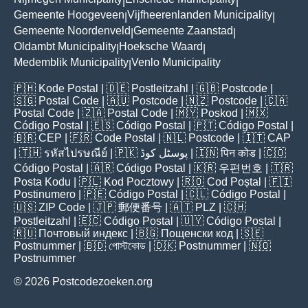
|
|
Gemeente Hoogeveen
Vijfheerenlanden Municipality
|
|
Gemeente Noordenveld
Gemeente Zaanstad
|
|
Oldambt Municipality
Hoeksche Waard
|
|
Medemblik Municipality
Venlo Municipality
|
🇵🇭
Kode Postal
| 🇩🇪
Postleitzahl
| 🇬🇧
Postcode
|
🇸🇬
Postal Code
| 🇦🇺
Postcode
| 🇳🇿
Postcode
| 🇨🇦
Postal Code
| 🇿🇦
Postal Code
| 🇲🇾
Poskod
| 🇲🇽
Código Postal
| 🇪🇸
Código Postal
| 🇵🇹
Código Postal
|
🇧🇷
CEP
| 🇫🇷
Code Postal
| 🇳🇱
Postcode
| 🇮🇹
CAP
| 🇹🇭
รหัสไปรษณีย์
| 🇵🇰
پوسٹل کوڈ
| 🇮🇳
पिन कोड
| 🇨🇴
Código Postal
| 🇦🇷
Código Postal
| 🇰🇷
우편번호
| 🇹🇷
Posta Kodu
| 🇵🇱
Kod Pocztowy
| 🇷🇴
Cod Poștal
| 🇫🇮
Postinumero
| 🇵🇪
Código Postal
| 🇨🇱
Código Postal
|
🇺🇸
ZIP Code
| 🇯🇵
郵便番号
| 🇦🇹
PLZ
| 🇨🇭
Postleitzahl
| 🇪🇨
Código Postal
| 🇺🇾
Código Postal
|
🇷🇺
Почтовый индекс
| 🇧🇬
Пощенски код
| 🇸🇪
Postnummer
| 🇧🇩
পোস্টকোড
| 🇩🇰
Postnummer
| 🇳🇴
Postnummer
© 2026 Postcodezoeken.org