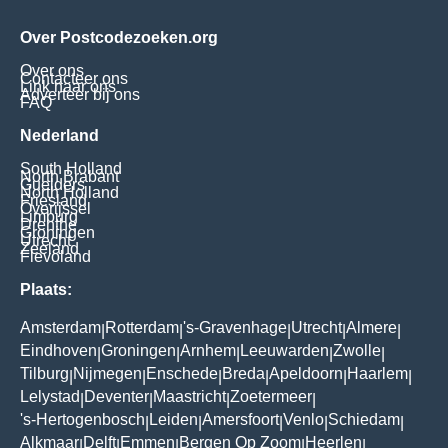
Over Postcodezoeken.org
Over ons
Contacteer ons
Link naar ons
Adverteer bij ons
FAQ
Nederland
South Holland
North Brabant
Guelders
North Holland
Friesland
Overijssel
Limburg
Drenthe
Groningen
Utrecht
Zeeland
Flevoland
Plaats:
Amsterdam
Rotterdam
's-Gravenhage
Utrecht
Almere
|
|
|
|
|
Eindhoven
Groningen
Arnhem
Leeuwarden
Zwolle
|
|
|
|
|
Tilburg
Nijmegen
Enschede
Breda
Apeldoorn
Haarlem
|
|
|
|
|
|
Lelystad
Deventer
Maastricht
Zoetermeer
|
|
|
|
's-Hertogenbosch
Leiden
Amersfoort
Venlo
Schiedam
|
|
|
|
|
Alkmaar
Delft
Emmen
Bergen Op Zoom
Heerlen
|
|
|
|
|