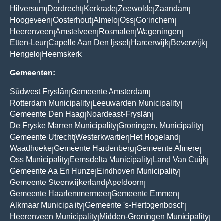
Hilversum
Dordrecht
Kerkrade
Zeewolde
Zaandam
|
|
|
|
|
Hoogeveen
Oosterhout
Almelo
Oss
Gorinchem
|
|
|
|
|
Heerenveen
Amstelveen
Rosmalen
Wageningen
|
|
|
|
Etten-Leur
Capelle Aan Den Ijssel
Harderwijk
Beverwijk
|
|
|
|
Hengelo
Heemskerk
|
Gemeenten:
Sûdwest Fryslân
Gemeente Amsterdam
|
|
Rotterdam Municipality
Leeuwarden Municipality
|
|
Gemeente Den Haag
Noardeast-Fryslân
|
|
De Fryske Marren Municipality
Groningen. Municipality
|
|
Gemeente Utrecht
Westerkwartier
Het Hogeland
|
|
|
Waadhoeke
Gemeente Hardenberg
Gemeente Almere
|
|
|
Oss Municipality
Eemsdelta Municipality
Land Van Cuijk
|
|
|
Gemeente Aa En Hunze
Eindhoven Municipality
|
|
Gemeente Steenwijkerland
Apeldoorn
|
|
Gemeente Haarlemmermeer
Gemeente Emmen
|
|
Alkmaar Municipality
Gemeente 's-Hertogenbosch
|
|
Heerenveen Municipality
Midden-Groningen Municipality
|
|