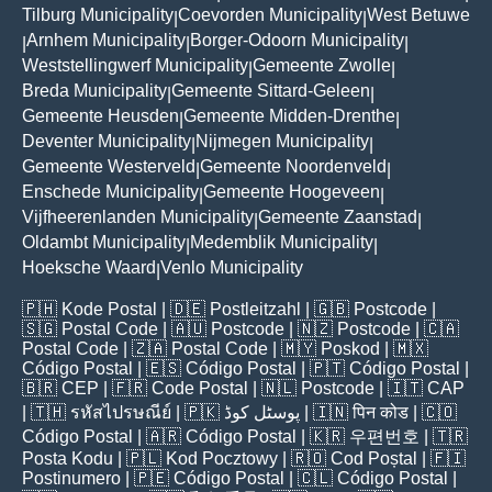
Tilburg Municipality
Coevorden Municipality
West Betuwe
|
|
Arnhem Municipality
Borger-Odoorn Municipality
|
|
|
Weststellingwerf Municipality
Gemeente Zwolle
|
|
Breda Municipality
Gemeente Sittard-Geleen
|
|
Gemeente Heusden
Gemeente Midden-Drenthe
|
|
Deventer Municipality
Nijmegen Municipality
|
|
Gemeente Westerveld
Gemeente Noordenveld
|
|
Enschede Municipality
Gemeente Hoogeveen
|
|
Vijfheerenlanden Municipality
Gemeente Zaanstad
|
|
Oldambt Municipality
Medemblik Municipality
|
|
Hoeksche Waard
Venlo Municipality
|
🇵🇭
Kode Postal
| 🇩🇪
Postleitzahl
| 🇬🇧
Postcode
|
🇸🇬
Postal Code
| 🇦🇺
Postcode
| 🇳🇿
Postcode
| 🇨🇦
Postal Code
| 🇿🇦
Postal Code
| 🇲🇾
Poskod
| 🇲🇽
Código Postal
| 🇪🇸
Código Postal
| 🇵🇹
Código Postal
|
🇧🇷
CEP
| 🇫🇷
Code Postal
| 🇳🇱
Postcode
| 🇮🇹
CAP
| 🇹🇭
รหัสไปรษณีย์
| 🇵🇰
پوسٹل کوڈ
| 🇮🇳
पिन कोड
| 🇨🇴
Código Postal
| 🇦🇷
Código Postal
| 🇰🇷
우편번호
| 🇹🇷
Posta Kodu
| 🇵🇱
Kod Pocztowy
| 🇷🇴
Cod Poștal
| 🇫🇮
Postinumero
| 🇵🇪
Código Postal
| 🇨🇱
Código Postal
|