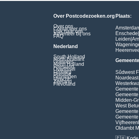
Over Postcodezoeken.org
Plaats:
Over ons
Amsterda
Contacteer ons
Link naar ons
Enschede
|
Adverteer bij ons
FAQ
Leiden
|
Am
Wagening
Nederland
Heerenve
South Holland
North Brabant
Gemeente
Guelders
North Holland
Friesland
Overijssel
Limburg
Sûdwest F
Drenthe
Groningen
Noardeast
Utrecht
Zeeland
Westerkwar
Flevoland
Gemeente
Gemeente
Midden-Gr
West Bet
Gemeente 
Gemeente 
Vijfheeren
Oldambt Mu
🇵🇭
Kode 