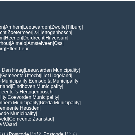
en
|
Arnhem
|
Leeuwarden
|
Zwolle
|
Tilburg
|
cht
|
Zoetermeer
|
's-Hertogenbosch
|
om
|
Heerlen
|
Dordrecht
|
Hilversum
|
rhout
|
Almelo
|
Amstelveen
|
Oss
|
urg
|
Etten-Leur
 Den Haag
|
Leeuwarden Municipality
|
|
Gemeente Utrecht
|
Het Hogeland
|
 Municipality
|
Eemsdelta Municipality
|
rland
|
Eindhoven Municipality
|
eente 's-Hertogenbosch
|
lity
|
Coevorden Municipality
|
nhem Municipality
|
Breda Municipality
|
emeente Heusden
|
ede Municipality
|
veld
|
Gemeente Zaanstad
|
e Waard
🇦🇺
Postcode
| 🇳🇿
Postcode
| 🇨🇦