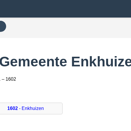
N
 Gemeente Enkhuiz
1 – 1602
1602
- Enkhuizen