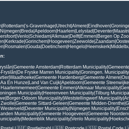
m
|
Rotterdam
|
's-Gravenhage
|
Utrecht
|
Almere
|
Eindhoven
|
Groning
Nijmegen
|
Breda
|
Apeldoorn
|
Haarlem
|
Lelystad
|
Deventer
|
Maastri
ersfoort
|
Venlo
|
Schiedam
|
Alkmaar
|
Delft
|
Emmen
|
Bergen Op Zo
en
|
Kerkrade
|
Gorinchem
|
Hoogeveen
|
Zeewolde
|
Zaandam
|
Ooste
en
|
Rosmalen
|
Gouda
|
Doetinchem
|
Hengelo
|
Heemskerk
|
Middelb
n:
ryslân
|
Gemeente Amsterdam
|
Rotterdam Municipality
|
Gemeente
-Fryslân
|
De Fryske Marren Municipality
|
Groningen. Municipality
tier
|
Waadhoeke
|
Gemeente Hardenberg
|
Gemeente Almere
|
Oss
 Aa En Hunze
|
Land Van Cuijk
|
Apeldoorn
|
Gemeente Steenwijke
 Haarlemmermeer
|
Gemeente Emmen
|
Alkmaar Municipality
|
Gem
oningen Municipality
|
Heerenveen Municipality
|
Tilburg Municipa
uwe
|
Borger-Odoorn Municipality
|
Weststellingwerf Municipality
|
Ar
Zwolle
|
Gemeente Sittard-Geleen
|
Gemeente Midden-Drenthe
|
G
Westerveld
|
Deventer Municipality
|
Nijmegen Municipality
|
Ensch
landen Municipality
|
Gemeente Hoogeveen
|
Gemeente Noorden
nicipality
|
Medemblik Municipality
|
Venlo Municipality
|
Hoeksch
Postal
| 🇩🇪
Postleitzahl
| 🇬🇧
Postcode
| 🇸🇬
Postal Code
| 