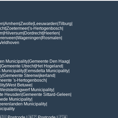
en
|
Arnhem
|
Zwolle
|
Leeuwarden
|
Tilburg
|
cht
|
Zoetermeer
|
's-Hertogenbosch
|
om
|
Hilversum
|
Dordrecht
|
Heerlen
|
renveen
|
Wageningen
|
Rosmalen
|
Veldhoven
n Municipality
|
Gemeente Den Haag
|
|
Gemeente Utrecht
|
Het Hogeland
|
 Municipality
|
Eemsdelta Municipality
|
ty
|
Gemeente Steenwijkerland
|
eente 's-Hertogenbosch
|
lity
|
West Betuwe
|
Weststellingwerf Municipality
|
te Heusden
|
Gemeente Sittard-Geleen
|
ede Municipality
|
heerenlanden Municipality
|
cipality
🇦🇺
Postcode
| 🇳🇿
Postcode
| 🇨🇦