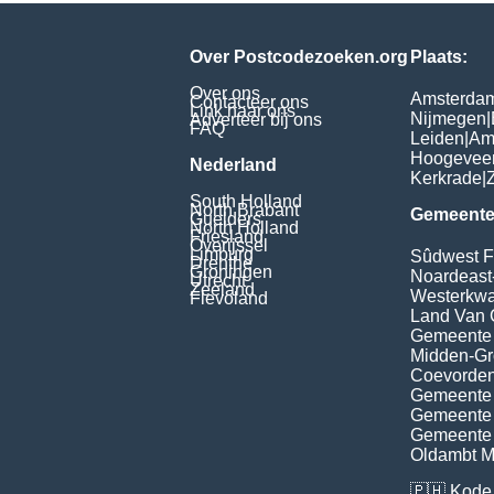
Over Postcodezoeken.org
Plaats:
Over ons
Amsterda
Contacteer ons
Link naar ons
Nijmegen
|
Adverteer bij ons
FAQ
Leiden
|
Am
Hoogevee
Nederland
Kerkrade
|
South Holland
North Brabant
Gemeente
Guelders
North Holland
Friesland
Overijssel
Limburg
Sûdwest F
Drenthe
Groningen
Noardeast
Utrecht
Zeeland
Westerkwar
Flevoland
Land Van 
Gemeente
Midden-Gr
Coevorden
Gemeente 
Gemeente 
Gemeente
Oldambt Mu
🇵🇭
Kode 