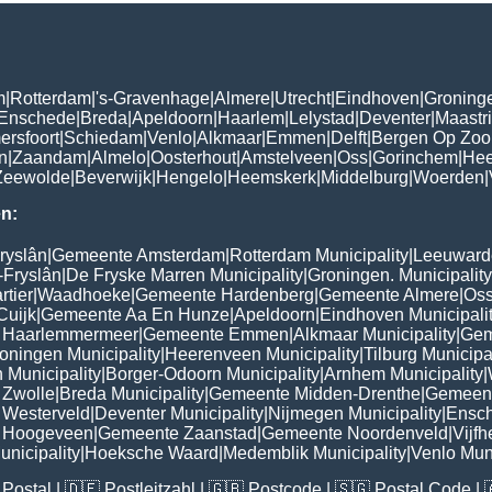
m
|
Rotterdam
|
's-Gravenhage
|
Almere
|
Utrecht
|
Eindhoven
|
Groning
Enschede
|
Breda
|
Apeldoorn
|
Haarlem
|
Lelystad
|
Deventer
|
Maastri
ersfoort
|
Schiedam
|
Venlo
|
Alkmaar
|
Emmen
|
Delft
|
Bergen Op Zo
n
|
Zaandam
|
Almelo
|
Oosterhout
|
Amstelveen
|
Oss
|
Gorinchem
|
Hee
Zeewolde
|
Beverwijk
|
Hengelo
|
Heemskerk
|
Middelburg
|
Woerden
|
n:
ryslân
|
Gemeente Amsterdam
|
Rotterdam Municipality
|
Leeuwarde
-Fryslân
|
De Fryske Marren Municipality
|
Groningen. Municipality
tier
|
Waadhoeke
|
Gemeente Hardenberg
|
Gemeente Almere
|
Oss
Cuijk
|
Gemeente Aa En Hunze
|
Apeldoorn
|
Eindhoven Municipali
 Haarlemmermeer
|
Gemeente Emmen
|
Alkmaar Municipality
|
Gem
oningen Municipality
|
Heerenveen Municipality
|
Tilburg Municipa
 Municipality
|
Borger-Odoorn Municipality
|
Arnhem Municipality
|
Zwolle
|
Breda Municipality
|
Gemeente Midden-Drenthe
|
Gemeen
Westerveld
|
Deventer Municipality
|
Nijmegen Municipality
|
Ensch
 Hoogeveen
|
Gemeente Zaanstad
|
Gemeente Noordenveld
|
Vijf
nicipality
|
Hoeksche Waard
|
Medemblik Municipality
|
Venlo Muni
Postal
| 🇩🇪
Postleitzahl
| 🇬🇧
Postcode
| 🇸🇬
Postal Code
| 