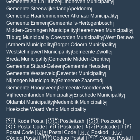
Gemeente Aa En Hunze
Eindhoven Municipality
|
|
Gemeente Steenwijkerland
Apeldoorn
|
|
Gemeente Haarlemmermeer
Alkmaar Municipality
|
|
Gemeente Emmen
Gemeente 's-Hertogenbosch
|
|
Midden-Groningen Municipality
Heerenveen Municipality
|
|
Tilburg Municipality
Coevorden Municipality
West Betuwe
|
|
Arnhem Municipality
Borger-Odoorn Municipality
|
|
|
Weststellingwerf Municipality
Gemeente Zwolle
|
|
Breda Municipality
Gemeente Midden-Drenthe
|
|
Gemeente Sittard-Geleen
Gemeente Heusden
|
|
Gemeente Westerveld
Deventer Municipality
|
|
Nijmegen Municipality
Gemeente Zaanstad
|
|
Gemeente Hoogeveen
Gemeente Noordenveld
|
|
Vijfheerenlanden Municipality
Enschede Municipality
|
|
Oldambt Municipality
Medemblik Municipality
|
|
Hoeksche Waard
Venlo Municipality
|
🇵🇭
Kode Postal
| 🇩🇪
Postleitzahl
| 🇬🇧
Postcode
|
🇸🇬
Postal Code
| 🇦🇺
Postcode
| 🇳🇿
Postcode
| 🇨🇦
Postal Code
| 🇿🇦
Postal Code
| 🇲🇾
Poskod
| 🇲🇽
Código Postal
| 🇪🇸
Código Postal
| 🇵🇹
Código Postal
|