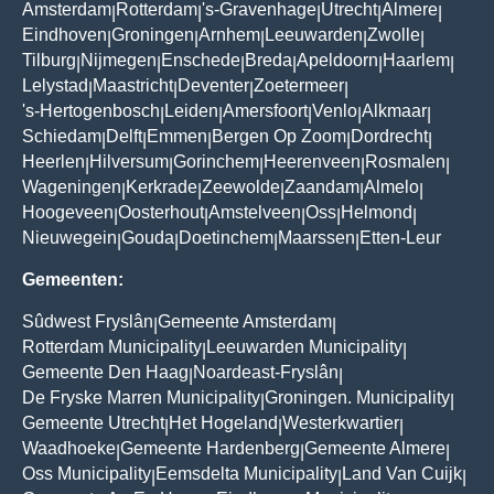
Amsterdam
Rotterdam
's-Gravenhage
Utrecht
Almere
|
|
|
|
|
Eindhoven
Groningen
Arnhem
Leeuwarden
Zwolle
|
|
|
|
|
Tilburg
Nijmegen
Enschede
Breda
Apeldoorn
Haarlem
|
|
|
|
|
|
Lelystad
Maastricht
Deventer
Zoetermeer
|
|
|
|
's-Hertogenbosch
Leiden
Amersfoort
Venlo
Alkmaar
|
|
|
|
|
Schiedam
Delft
Emmen
Bergen Op Zoom
Dordrecht
|
|
|
|
|
Heerlen
Hilversum
Gorinchem
Heerenveen
Rosmalen
|
|
|
|
|
Wageningen
Kerkrade
Zeewolde
Zaandam
Almelo
|
|
|
|
|
Hoogeveen
Oosterhout
Amstelveen
Oss
Helmond
|
|
|
|
|
Nieuwegein
Gouda
Doetinchem
Maarssen
Etten-Leur
|
|
|
|
Gemeenten:
Sûdwest Fryslân
Gemeente Amsterdam
|
|
Rotterdam Municipality
Leeuwarden Municipality
|
|
Gemeente Den Haag
Noardeast-Fryslân
|
|
De Fryske Marren Municipality
Groningen. Municipality
|
|
Gemeente Utrecht
Het Hogeland
Westerkwartier
|
|
|
Waadhoeke
Gemeente Hardenberg
Gemeente Almere
|
|
|
Oss Municipality
Eemsdelta Municipality
Land Van Cuijk
|
|
|