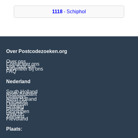
1118
- Schiphol
Over Postcodezoeken.org
Over ons
Contacteer ons
Link naar ons
Adverteer bij ons
FAQ
Nederland
South Holland
North Brabant
Guelders
North Holland
Friesland
Overijssel
Limburg
Drenthe
Groningen
Utrecht
Zeeland
Flevoland
Plaats: