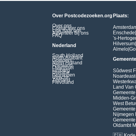
Over Postcodezoeken.org
Plaats:
Over ons
Amsterda
Contacteer ons
Link naar ons
Enschede
|
Adverteer bij ons
FAQ
's-Hertog
Hilversum
|
Nederland
Almelo
|
Go
South Holland
North Brabant
Gemeente
Guelders
North Holland
Friesland
Overijssel
Limburg
Sûdwest F
Drenthe
Groningen
Noardeast
Utrecht
Zeeland
Westerkwar
Flevoland
Land Van 
Gemeente
Midden-Gr
West Bet
Gemeente 
Nijmegen M
Gemeente
Oldambt Mu
🇵🇭
Kode 