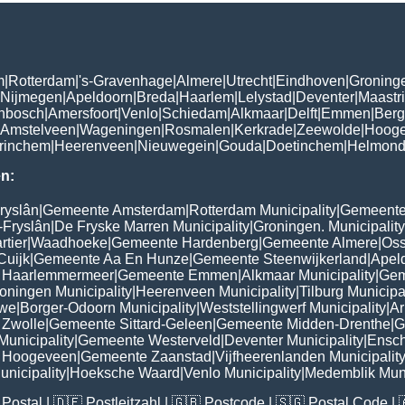
m
|
Rotterdam
|
's-Gravenhage
|
Almere
|
Utrecht
|
Eindhoven
|
Groning
Nijmegen
|
Apeldoorn
|
Breda
|
Haarlem
|
Lelystad
|
Deventer
|
Maastri
enbosch
|
Amersfoort
|
Venlo
|
Schiedam
|
Alkmaar
|
Delft
|
Emmen
|
Ber
Amstelveen
|
Wageningen
|
Rosmalen
|
Kerkrade
|
Zeewolde
|
Hoog
rinchem
|
Heerenveen
|
Nieuwegein
|
Gouda
|
Doetinchem
|
Helmon
n:
ryslân
|
Gemeente Amsterdam
|
Rotterdam Municipality
|
Gemeente
-Fryslân
|
De Fryske Marren Municipality
|
Groningen. Municipality
tier
|
Waadhoeke
|
Gemeente Hardenberg
|
Gemeente Almere
|
Oss
Cuijk
|
Gemeente Aa En Hunze
|
Gemeente Steenwijkerland
|
Apel
 Haarlemmermeer
|
Gemeente Emmen
|
Alkmaar Municipality
|
Gem
oningen Municipality
|
Heerenveen Municipality
|
Tilburg Municipa
uwe
|
Borger-Odoorn Municipality
|
Weststellingwerf Municipality
|
Ar
Zwolle
|
Gemeente Sittard-Geleen
|
Gemeente Midden-Drenthe
|
G
unicipality
|
Gemeente Westerveld
|
Deventer Municipality
|
Ensch
 Hoogeveen
|
Gemeente Zaanstad
|
Vijfheerenlanden Municipalit
nicipality
|
Hoeksche Waard
|
Venlo Municipality
|
Medemblik Muni
Postal
| 🇩🇪
Postleitzahl
| 🇬🇧
Postcode
| 🇸🇬
Postal Code
| 