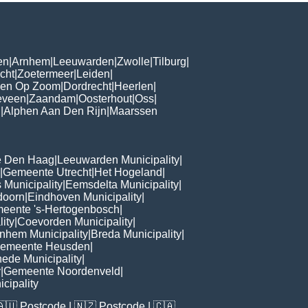
en
|
Arnhem
|
Leeuwarden
|
Zwolle
|
Tilburg
|
cht
|
Zoetermeer
|
Leiden
|
gen Op Zoom
|
Dordrecht
|
Heerlen
|
eveen
|
Zaandam
|
Oosterhout
|
Oss
|
d
|
Alphen Aan Den Rijn
|
Maarssen
 Den Haag
|
Leeuwarden Municipality
|
|
Gemeente Utrecht
|
Het Hogeland
|
 Municipality
|
Eemsdelta Municipality
|
doorn
|
Eindhoven Municipality
|
eente 's-Hertogenbosch
|
lity
|
Coevorden Municipality
|
nhem Municipality
|
Breda Municipality
|
emeente Heusden
|
ede Municipality
|
y
|
Gemeente Noordenveld
|
cipality
🇦🇺
Postcode
| 🇳🇿
Postcode
| 🇨🇦