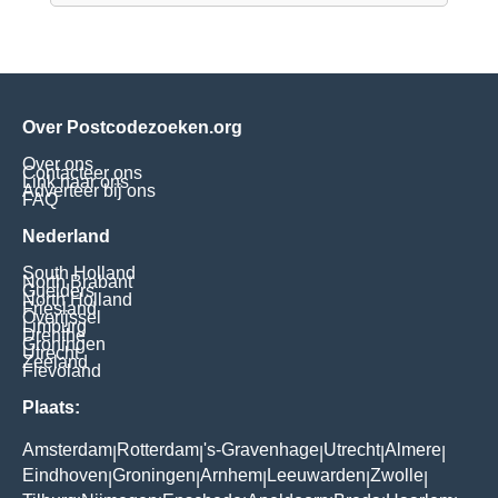
Over Postcodezoeken.org
Over ons
Contacteer ons
Link naar ons
Adverteer bij ons
FAQ
Nederland
South Holland
North Brabant
Guelders
North Holland
Friesland
Overijssel
Limburg
Drenthe
Groningen
Utrecht
Zeeland
Flevoland
Plaats:
Amsterdam
Rotterdam
's-Gravenhage
Utrecht
Almere
|
|
|
|
|
Eindhoven
Groningen
Arnhem
Leeuwarden
Zwolle
|
|
|
|
|