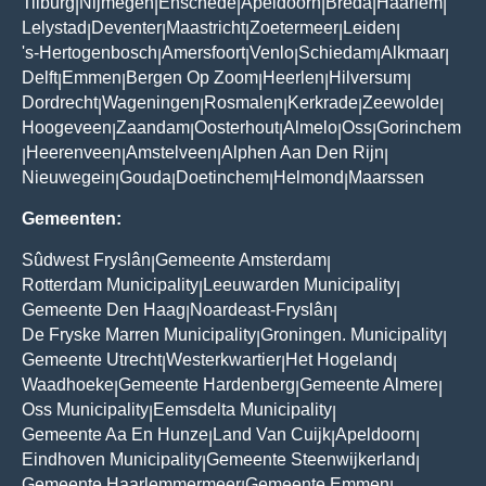
Tilburg
Nijmegen
Enschede
Apeldoorn
Breda
Haarlem
|
|
|
|
|
|
Lelystad
Deventer
Maastricht
Zoetermeer
Leiden
|
|
|
|
|
's-Hertogenbosch
Amersfoort
Venlo
Schiedam
Alkmaar
|
|
|
|
|
Delft
Emmen
Bergen Op Zoom
Heerlen
Hilversum
|
|
|
|
|
Dordrecht
Wageningen
Rosmalen
Kerkrade
Zeewolde
|
|
|
|
|
Hoogeveen
Zaandam
Oosterhout
Almelo
Oss
Gorinchem
|
|
|
|
|
Heerenveen
Amstelveen
Alphen Aan Den Rijn
|
|
|
|
Nieuwegein
Gouda
Doetinchem
Helmond
Maarssen
|
|
|
|
Gemeenten:
Sûdwest Fryslân
Gemeente Amsterdam
|
|
Rotterdam Municipality
Leeuwarden Municipality
|
|
Gemeente Den Haag
Noardeast-Fryslân
|
|
De Fryske Marren Municipality
Groningen. Municipality
|
|
Gemeente Utrecht
Westerkwartier
Het Hogeland
|
|
|
Waadhoeke
Gemeente Hardenberg
Gemeente Almere
|
|
|
Oss Municipality
Eemsdelta Municipality
|
|
Gemeente Aa En Hunze
Land Van Cuijk
Apeldoorn
|
|
|
Eindhoven Municipality
Gemeente Steenwijkerland
|
|
Gemeente Haarlemmermeer
Gemeente Emmen