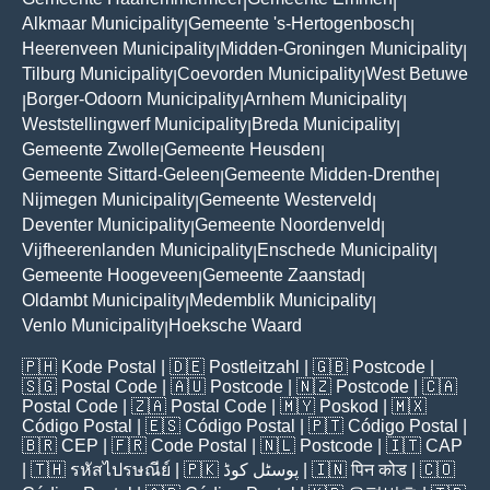
|
|
Alkmaar Municipality
Gemeente 's-Hertogenbosch
|
|
Heerenveen Municipality
Midden-Groningen Municipality
|
|
Tilburg Municipality
Coevorden Municipality
West Betuwe
|
|
Borger-Odoorn Municipality
Arnhem Municipality
|
|
|
Weststellingwerf Municipality
Breda Municipality
|
|
Gemeente Zwolle
Gemeente Heusden
|
|
Gemeente Sittard-Geleen
Gemeente Midden-Drenthe
|
|
Nijmegen Municipality
Gemeente Westerveld
|
|
Deventer Municipality
Gemeente Noordenveld
|
|
Vijfheerenlanden Municipality
Enschede Municipality
|
|
Gemeente Hoogeveen
Gemeente Zaanstad
|
|
Oldambt Municipality
Medemblik Municipality
|
|
Venlo Municipality
Hoeksche Waard
|
🇵🇭
Kode Postal
| 🇩🇪
Postleitzahl
| 🇬🇧
Postcode
|
🇸🇬
Postal Code
| 🇦🇺
Postcode
| 🇳🇿
Postcode
| 🇨🇦
Postal Code
| 🇿🇦
Postal Code
| 🇲🇾
Poskod
| 🇲🇽
Código Postal
| 🇪🇸
Código Postal
| 🇵🇹
Código Postal
|
🇧🇷
CEP
| 🇫🇷
Code Postal
| 🇳🇱
Postcode
| 🇮🇹
CAP
| 🇹🇭
รหัสไปรษณีย์
| 🇵🇰
پوسٹل کوڈ
| 🇮🇳
पिन कोड
| 🇨🇴