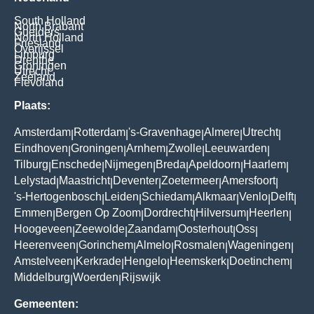
South Holland
North Brabant
Guelders
North Holland
Friesland
Overijssel
Limburg
Drenthe
Groningen
Utrecht
Zeeland
Flevoland
Plaats:
Amsterdam
Rotterdam
's-Gravenhage
Almere
Utrecht
|
|
|
|
|
Eindhoven
Groningen
Arnhem
Zwolle
Leeuwarden
|
|
|
|
|
Tilburg
Enschede
Nijmegen
Breda
Apeldoorn
Haarlem
|
|
|
|
|
|
Lelystad
Maastricht
Deventer
Zoetermeer
Amersfoort
|
|
|
|
|
's-Hertogenbosch
Leiden
Schiedam
Alkmaar
Venlo
Delft
|
|
|
|
|
|
Emmen
Bergen Op Zoom
Dordrecht
Hilversum
Heerlen
|
|
|
|
|
Hoogeveen
Zeewolde
Zaandam
Oosterhout
Oss
|
|
|
|
|
Heerenveen
Gorinchem
Almelo
Rosmalen
Wageningen
|
|
|
|
|
Amstelveen
Kerkrade
Hengelo
Heemskerk
Doetinchem
|
|
|
|
|
Middelburg
Woerden
Rijswijk
|
|
Gemeenten: