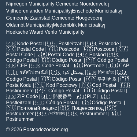
Nijmegen Municipality
Gemeente Noordenveld
|
|
Vijfheerenlanden Municipality
Enschede Municipality
|
|
Gemeente Zaanstad
Gemeente Hoogeveen
|
|
Oldambt Municipality
Medemblik Municipality
|
|
Hoeksche Waard
Venlo Municipality
|
🇵🇭
Kode Postal
| 🇩🇪
Postleitzahl
| 🇬🇧
Postcode
|
🇸🇬
Postal Code
| 🇦🇺
Postcode
| 🇳🇿
Postcode
| 🇨🇦
Postal Code
| 🇿🇦
Postal Code
| 🇲🇾
Poskod
| 🇲🇽
Código Postal
| 🇪🇸
Código Postal
| 🇵🇹
Código Postal
|
🇧🇷
CEP
| 🇫🇷
Code Postal
| 🇳🇱
Postcode
| 🇮🇹
CAP
| 🇹🇭
รหัสไปรษณีย์
| 🇵🇰
پوسٹل کوڈ
| 🇮🇳
पिन कोड
| 🇨🇴
Código Postal
| 🇦🇷
Código Postal
| 🇰🇷
우편번호
| 🇹🇷
Posta Kodu
| 🇵🇱
Kod Pocztowy
| 🇷🇴
Cod Poștal
| 🇫🇮
Postinumero
| 🇵🇪
Código Postal
| 🇨🇱
Código Postal
|
🇺🇸
ZIP Code
| 🇯🇵
郵便番号
| 🇦🇹
PLZ
| 🇨🇭
Postleitzahl
| 🇪🇨
Código Postal
| 🇺🇾
Código Postal
|
🇷🇺
Почтовый индекс
| 🇧🇬
Пощенски код
| 🇸🇪
Postnummer
| 🇧🇩
পোস্টকোড
| 🇩🇰
Postnummer
| 🇳🇴
Postnummer
© 2026 Postcodezoeken.org