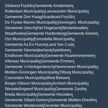
Sûdwest Fryslân
Gemeente Amsterdam
|
|
Rotterdam Municipality
Leeuwarden Municipality
|
|
Gemeente Den Haag
Noardeast-Fryslân
|
|
De Fryske Marren Municipality
Groningen. Municipality
|
|
Gemeente Utrecht
Het Hogeland
Westerkwartier
|
|
|
Waadhoeke
Gemeente Hardenberg
Gemeente Almere
|
|
|
Oss Municipality
Eemsdelta Municipality
|
|
Gemeente Aa En Hunze
Land Van Cuijk
|
|
Gemeente Steenwijkerland
Apeldoorn
|
|
Eindhoven Municipality
Gemeente Haarlemmermeer
|
|
Alkmaar Municipality
Gemeente Emmen
|
|
Gemeente 's-Hertogenbosch
Heerenveen Municipality
|
|
Midden-Groningen Municipality
Tilburg Municipality
|
|
Coevorden Municipality
West Betuwe
|
|
Borger-Odoorn Municipality
Arnhem Municipality
|
|
Weststellingwerf Municipality
Gemeente Zwolle
|
|
Breda Municipality
Gemeente Heusden
|
|
Gemeente Sittard-Geleen
Gemeente Midden-Drenthe
|
|
Gemeente Westerveld
Deventer Municipality
|
|