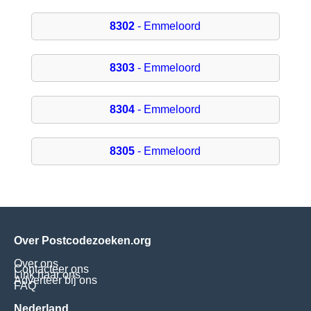
8302
- Emmeloord
8303
- Emmeloord
8304
- Emmeloord
8305
- Emmeloord
Over Postcodezoeken.org
Over ons
Contacteer ons
Link naar ons
Adverteer bij ons
FAQ
Nederland