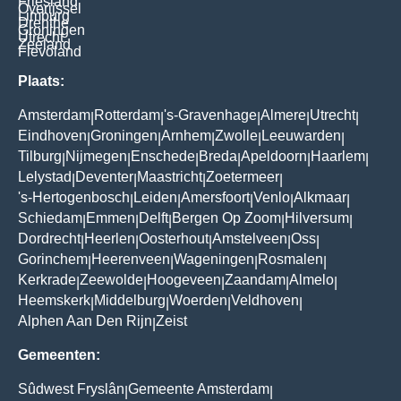
Friesland
Overijssel
Limburg
Drenthe
Groningen
Utrecht
Zeeland
Flevoland
Plaats:
Amsterdam
Rotterdam
's-Gravenhage
Almere
Utrecht
|
|
|
|
|
Eindhoven
Groningen
Arnhem
Zwolle
Leeuwarden
|
|
|
|
|
Tilburg
Nijmegen
Enschede
Breda
Apeldoorn
Haarlem
|
|
|
|
|
|
Lelystad
Deventer
Maastricht
Zoetermeer
|
|
|
|
's-Hertogenbosch
Leiden
Amersfoort
Venlo
Alkmaar
|
|
|
|
|
Schiedam
Emmen
Delft
Bergen Op Zoom
Hilversum
|
|
|
|
|
Dordrecht
Heerlen
Oosterhout
Amstelveen
Oss
|
|
|
|
|
Gorinchem
Heerenveen
Wageningen
Rosmalen
|
|
|
|
Kerkrade
Zeewolde
Hoogeveen
Zaandam
Almelo
|
|
|
|
|
Heemskerk
Middelburg
Woerden
Veldhoven
|
|
|
|
Alphen Aan Den Rijn
Zeist
|
Gemeenten:
Sûdwest Fryslân
Gemeente Amsterdam
|
|