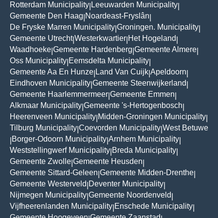
Rotterdam Municipality
Leeuwarden Municipality
|
|
Gemeente Den Haag
Noardeast-Fryslân
|
|
De Fryske Marren Municipality
Groningen. Municipality
|
|
Gemeente Utrecht
Westerkwartier
Het Hogeland
|
|
|
Waadhoeke
Gemeente Hardenberg
Gemeente Almere
|
|
|
Oss Municipality
Eemsdelta Municipality
|
|
Gemeente Aa En Hunze
Land Van Cuijk
Apeldoorn
|
|
|
Eindhoven Municipality
Gemeente Steenwijkerland
|
|
Gemeente Haarlemmermeer
Gemeente Emmen
|
|
Alkmaar Municipality
Gemeente 's-Hertogenbosch
|
|
Heerenveen Municipality
Midden-Groningen Municipality
|
|
Tilburg Municipality
Coevorden Municipality
West Betuwe
|
|
Borger-Odoorn Municipality
Arnhem Municipality
|
|
|
Weststellingwerf Municipality
Breda Municipality
|
|
Gemeente Zwolle
Gemeente Heusden
|
|
Gemeente Sittard-Geleen
Gemeente Midden-Drenthe
|
|
Gemeente Westerveld
Deventer Municipality
|
|
Nijmegen Municipality
Gemeente Noordenveld
|
|
Vijfheerenlanden Municipality
Enschede Municipality
|
|
Gemeente Hoogeveen
Gemeente Zaanstad