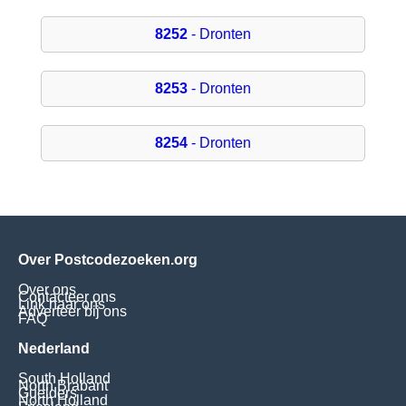
8252
- Dronten
8253
- Dronten
8254
- Dronten
Over Postcodezoeken.org
Over ons
Contacteer ons
Link naar ons
Adverteer bij ons
FAQ
Nederland
South Holland
North Brabant
Guelders
North Holland