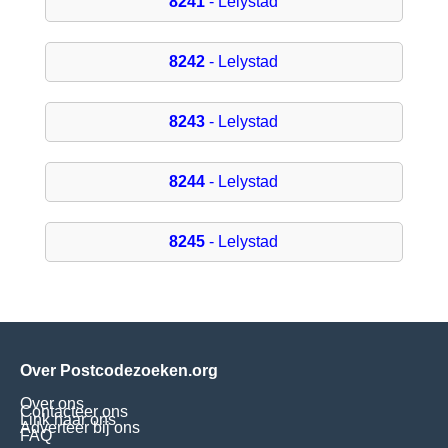
8241
- Lelystad
8242
- Lelystad
8243
- Lelystad
8244
- Lelystad
8245
- Lelystad
Over Postcodezoeken.org
Over ons
Contacteer ons
Link naar ons
Adverteer bij ons
FAQ