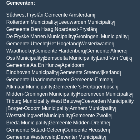
Gemeenten:
Sûdwest Fryslân
Gemeente Amsterdam
|
|
Rotterdam Municipality
Leeuwarden Municipality
|
|
Gemeente Den Haag
Noardeast-Fryslân
|
|
De Fryske Marren Municipality
Groningen. Municipality
|
|
Gemeente Utrecht
Het Hogeland
Westerkwartier
|
|
|
Waadhoeke
Gemeente Hardenberg
Gemeente Almere
|
|
|
Oss Municipality
Eemsdelta Municipality
Land Van Cuijk
|
|
|
Gemeente Aa En Hunze
Apeldoorn
|
|
Eindhoven Municipality
Gemeente Steenwijkerland
|
|
Gemeente Haarlemmermeer
Gemeente Emmen
|
|
Alkmaar Municipality
Gemeente 's-Hertogenbosch
|
|
Midden-Groningen Municipality
Heerenveen Municipality
|
|
Tilburg Municipality
West Betuwe
Coevorden Municipality
|
|
Borger-Odoorn Municipality
Arnhem Municipality
|
|
|
Weststellingwerf Municipality
Gemeente Zwolle
|
|
Breda Municipality
Gemeente Midden-Drenthe
|
|
Gemeente Sittard-Geleen
Gemeente Heusden
|
|
Gemeente Westerveld
Deventer Municipality
|
|