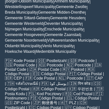
Borger-Odoorn Municipality
Arnhem Municipality
|
|
|
Weststellingwerf Municipality
Gemeente Zwolle
|
|
Breda Municipality
Gemeente Midden-Drenthe
|
|
Gemeente Sittard-Geleen
Gemeente Heusden
|
|
Gemeente Westerveld
Deventer Municipality
|
|
Nijmegen Municipality
Enschede Municipality
|
|
Gemeente Hoogeveen
Gemeente Zaanstad
|
|
Gemeente Noordenveld
Vijfheerenlanden Municipality
|
|
Oldambt Municipality
Venlo Municipality
|
|
Hoeksche Waard
Medemblik Municipality
|
🇵🇭
Kode Postal
| 🇩🇪
Postleitzahl
| 🇬🇧
Postcode
|
🇸🇬
Postal Code
| 🇦🇺
Postcode
| 🇳🇿
Postcode
| 🇨🇦
Postal Code
| 🇿🇦
Postal Code
| 🇲🇾
Poskod
| 🇲🇽
Código Postal
| 🇪🇸
Código Postal
| 🇵🇹
Código Postal
|
🇧🇷
CEP
| 🇫🇷
Code Postal
| 🇳🇱
Postcode
| 🇮🇹
CAP
| 🇹🇭
รหัสไปรษณีย์
| 🇵🇰
پوسٹل کوڈ
| 🇮🇳
पिन कोड
| 🇨🇴
Código Postal
| 🇦🇷
Código Postal
| 🇰🇷
우편번호
| 🇹🇷
Posta Kodu
| 🇵🇱
Kod Pocztowy
| 🇷🇴
Cod Poștal
| 🇫🇮
Postinumero
| 🇵🇪
Código Postal
| 🇨🇱
Código Postal
|
🇺🇸
ZIP Code
| 🇯🇵
郵便番号
| 🇦🇹
PLZ
| 🇨🇭
Postleitzahl
| 🇪🇨
Código Postal
| 🇺🇾
Código Postal
|