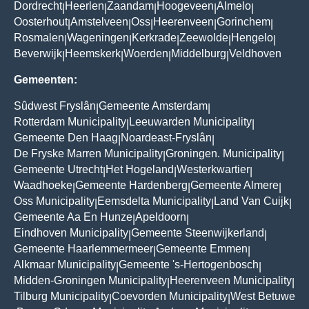
Dordrecht
Heerlen
Zaandam
Hoogeveen
Almelo
|
|
|
|
|
Oosterhout
Amstelveen
Oss
Heerenveen
Gorinchem
|
|
|
|
|
Rosmalen
Wageningen
Kerkrade
Zeewolde
Hengelo
|
|
|
|
|
Beverwijk
Heemskerk
Woerden
Middelburg
Veldhoven
|
|
|
|
Gemeenten:
Sûdwest Fryslân
Gemeente Amsterdam
|
|
Rotterdam Municipality
Leeuwarden Municipality
|
|
Gemeente Den Haag
Noardeast-Fryslân
|
|
De Fryske Marren Municipality
Groningen. Municipality
|
|
Gemeente Utrecht
Het Hogeland
Westerkwartier
|
|
|
Waadhoeke
Gemeente Hardenberg
Gemeente Almere
|
|
|
Oss Municipality
Eemsdelta Municipality
Land Van Cuijk
|
|
|
Gemeente Aa En Hunze
Apeldoorn
|
|
Eindhoven Municipality
Gemeente Steenwijkerland
|
|
Gemeente Haarlemmermeer
Gemeente Emmen
|
|
Alkmaar Municipality
Gemeente 's-Hertogenbosch
|
|
Midden-Groningen Municipality
Heerenveen Municipality
|
|
Tilburg Municipality
Coevorden Municipality
West Betuwe
|
|