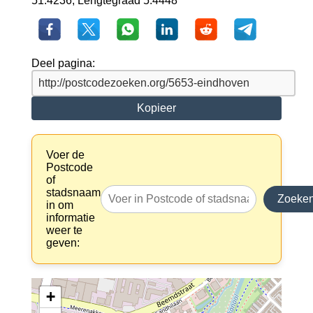
51.4236, Lengtegraad 5.4448
Deel pagina:
Kopieer
Voer de
Postcode
of
stadsnaam
Zoeke
in om
informatie
weer te
geven:
+