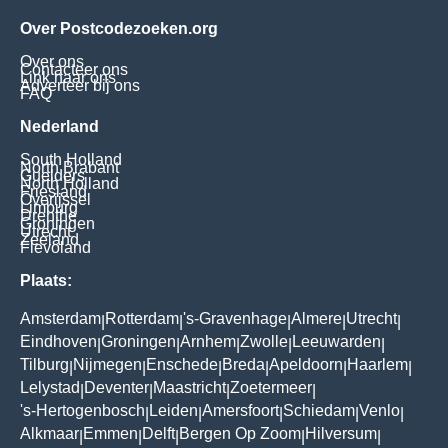
Over Postcodezoeken.org
Over ons
Contacteer ons
Link naar ons
Adverteer bij ons
FAQ
Nederland
South Holland
North Brabant
Guelders
North Holland
Friesland
Overijssel
Limburg
Drenthe
Groningen
Utrecht
Zeeland
Flevoland
Plaats:
Amsterdam
Rotterdam
's-Gravenhage
Almere
Utrecht
|
|
|
|
|
Eindhoven
Groningen
Arnhem
Zwolle
Leeuwarden
|
|
|
|
|
Tilburg
Nijmegen
Enschede
Breda
Apeldoorn
Haarlem
|
|
|
|
|
|
Lelystad
Deventer
Maastricht
Zoetermeer
|
|
|
|
's-Hertogenbosch
Leiden
Amersfoort
Schiedam
Venlo
|
|
|
|
|
Alkmaar
Emmen
Delft
Bergen Op Zoom
Hilversum
|
|
|
|
|