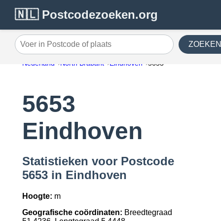
🇳🇱 Postcodezoeken.org
ZOEKE
Voer in Postcode of plaats
Nederland
North Brabant
Eindhoven
5653
5653
Eindhoven
Statistieken voor Postcode
5653 in Eindhoven
Hoogte:
m
Geografische coördinaten:
Breedtegraad