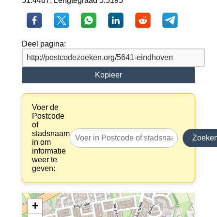
51.4467, Lengtegraad 5.5195
Deel pagina:
Kopieer
Voer de
Postcode
of
stadsnaam
Zoeke
in om
informatie
weer te
geven:
+