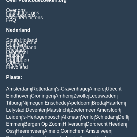
Over Postcodezoeken.org
Over ons
Contacteer ons
Link naar ons
Adverteer bij ons
FAQ
Nederland
South Holland
North Brabant
Guelders
North Holland
Friesland
Overijssel
Limburg
Drenthe
Groningen
Utrecht
Zeeland
Flevoland
Plaats:
Amsterdam
Rotterdam
's-Gravenhage
Almere
Utrecht
|
|
|
|
|
Eindhoven
Groningen
Arnhem
Zwolle
Leeuwarden
|
|
|
|
|
Tilburg
Nijmegen
Enschede
Apeldoorn
Breda
Haarlem
|
|
|
|
|
|
Lelystad
Deventer
Maastricht
Zoetermeer
Amersfoort
|
|
|
|
|
Leiden
's-Hertogenbosch
Alkmaar
Venlo
Schiedam
Delft
|
|
|
|
|
|
Emmen
Bergen Op Zoom
Hilversum
Dordrecht
Heerlen
|
|
|
|
|
Oss
Heerenveen
Almelo
Gorinchem
Amstelveen
|
|
|
|
|