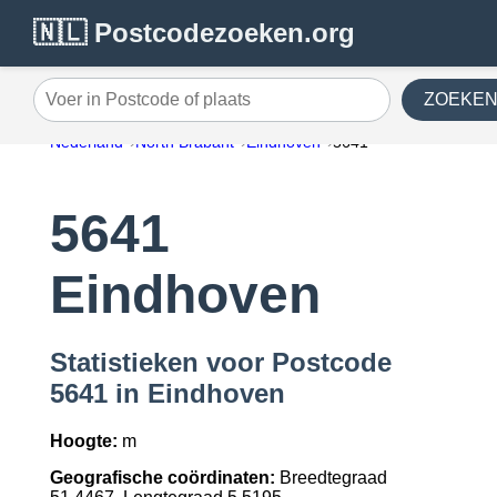
🇳🇱 Postcodezoeken.org
ZOEKE
Voer in Postcode of plaats
Nederland
North Brabant
Eindhoven
5641
5641
Eindhoven
Statistieken voor Postcode
5641 in Eindhoven
Hoogte:
m
Geografische coördinaten:
Breedtegraad