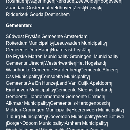
Rosmalen
Wageningen
Kerkrade
Zeewolde
Hoogeveen
|
|
|
|
|
Zaandam
Oosterhout
Veldhoven
Zeist
Rijswijk
|
|
|
|
|
Ridderkerk
Gouda
Doetinchem
|
|
Gemeenten:
Sûdwest Fryslân
Gemeente Amsterdam
|
|
Rotterdam Municipality
Leeuwarden Municipality
|
|
Gemeente Den Haag
Noardeast-Fryslân
|
|
De Fryske Marren Municipality
Groningen. Municipality
|
|
Gemeente Utrecht
Westerkwartier
Het Hogeland
|
|
|
Waadhoeke
Gemeente Hardenberg
Gemeente Almere
|
|
|
Oss Municipality
Eemsdelta Municipality
|
|
Gemeente Aa En Hunze
Land Van Cuijk
Apeldoorn
|
|
|
Eindhoven Municipality
Gemeente Steenwijkerland
|
|
Gemeente Haarlemmermeer
Gemeente Emmen
|
|
Alkmaar Municipality
Gemeente 's-Hertogenbosch
|
|
Midden-Groningen Municipality
Heerenveen Municipality
|
|
Tilburg Municipality
Coevorden Municipality
West Betuwe
|
|
Borger-Odoorn Municipality
Arnhem Municipality
|
|
|
Weststellingwerf Municipality
Gemeente Zwolle