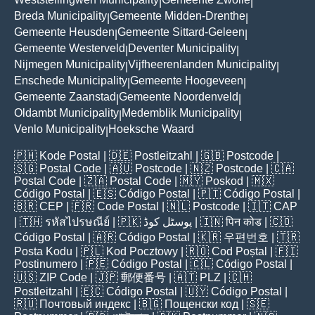
|
|
Breda Municipality
Gemeente Midden-Drenthe
|
|
Gemeente Heusden
Gemeente Sittard-Geleen
|
|
Gemeente Westerveld
Deventer Municipality
|
|
Nijmegen Municipality
Vijfheerenlanden Municipality
|
|
Enschede Municipality
Gemeente Hoogeveen
|
|
Gemeente Zaanstad
Gemeente Noordenveld
|
|
Oldambt Municipality
Medemblik Municipality
|
|
Venlo Municipality
Hoeksche Waard
|
🇵🇭
Kode Postal
| 🇩🇪
Postleitzahl
| 🇬🇧
Postcode
|
🇸🇬
Postal Code
| 🇦🇺
Postcode
| 🇳🇿
Postcode
| 🇨🇦
Postal Code
| 🇿🇦
Postal Code
| 🇲🇾
Poskod
| 🇲🇽
Código Postal
| 🇪🇸
Código Postal
| 🇵🇹
Código Postal
|
🇧🇷
CEP
| 🇫🇷
Code Postal
| 🇳🇱
Postcode
| 🇮🇹
CAP
| 🇹🇭
รหัสไปรษณีย์
| 🇵🇰
پوسٹل کوڈ
| 🇮🇳
पिन कोड
| 🇨🇴
Código Postal
| 🇦🇷
Código Postal
| 🇰🇷
우편번호
| 🇹🇷
Posta Kodu
| 🇵🇱
Kod Pocztowy
| 🇷🇴
Cod Poștal
| 🇫🇮
Postinumero
| 🇵🇪
Código Postal
| 🇨🇱
Código Postal
|
🇺🇸
ZIP Code
| 🇯🇵
郵便番号
| 🇦🇹
PLZ
| 🇨🇭
Postleitzahl
| 🇪🇨
Código Postal
| 🇺🇾
Código Postal
|
🇷🇺
Почтовый индекс
| 🇧🇬
Пощенски код
| 🇸🇪