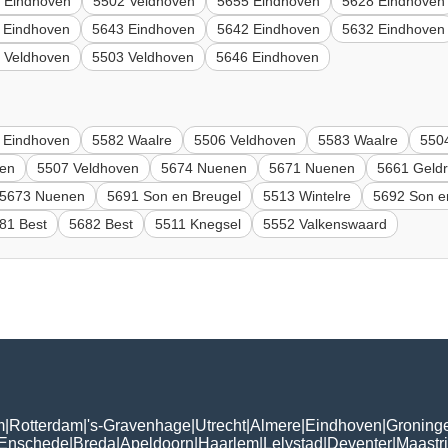
 Eindhoven
5502 Veldhoven
5655 Eindhoven
5628 Eindhoven
 Eindhoven
5643 Eindhoven
5642 Eindhoven
5632 Eindhoven
 Veldhoven
5503 Veldhoven
5646 Eindhoven
 Eindhoven
5582 Waalre
5506 Veldhoven
5583 Waalre
550
en
5507 Veldhoven
5674 Nuenen
5671 Nuenen
5661 Geld
5673 Nuenen
5691 Son en Breugel
5513 Wintelre
5692 Son e
81 Best
5682 Best
5511 Knegsel
5552 Valkenswaard
m
|
Rotterdam
|
's-Gravenhage
|
Utrecht
|
Almere
|
Eindhoven
|
Groning
Enschede
|
Breda
|
Apeldoorn
|
Haarlem
|
Lelystad
|
Deventer
|
Maastri