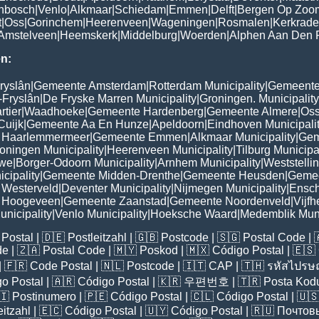
enbosch
|
Venlo
|
Alkmaar
|
Schiedam
|
Emmen
|
Delft
|
Bergen Op Zoo
t
|
Oss
|
Gorinchem
|
Heerenveen
|
Wageningen
|
Rosmalen
|
Kerkrade
Amstelveen
|
Heemskerk
|
Middelburg
|
Woerden
|
Alphen Aan Den 
n:
ryslân
|
Gemeente Amsterdam
|
Rotterdam Municipality
|
Gemeente
-Fryslân
|
De Fryske Marren Municipality
|
Groningen. Municipality
tier
|
Waadhoeke
|
Gemeente Hardenberg
|
Gemeente Almere
|
Oss
Cuijk
|
Gemeente Aa En Hunze
|
Apeldoorn
|
Eindhoven Municipali
 Haarlemmermeer
|
Gemeente Emmen
|
Alkmaar Municipality
|
Gem
oningen Municipality
|
Heerenveen Municipality
|
Tilburg Municipa
uwe
|
Borger-Odoorn Municipality
|
Arnhem Municipality
|
Weststelli
cipality
|
Gemeente Midden-Drenthe
|
Gemeente Heusden
|
Gemee
Westerveld
|
Deventer Municipality
|
Nijmegen Municipality
|
Ensch
 Hoogeveen
|
Gemeente Zaanstad
|
Gemeente Noordenveld
|
Vijf
nicipality
|
Venlo Municipality
|
Hoeksche Waard
|
Medemblik Muni
Postal
| 🇩🇪
Postleitzahl
| 🇬🇧
Postcode
| 🇸🇬
Postal Code
| 
de
| 🇿🇦
Postal Code
| 🇲🇾
Poskod
| 🇲🇽
Código Postal
| 🇪🇸
| 🇫🇷
Code Postal
| 🇳🇱
Postcode
| 🇮🇹
CAP
| 🇹🇭
รหัสไปรษณ
o Postal
| 🇦🇷
Código Postal
| 🇰🇷
우편번호
| 🇹🇷
Posta Kod
🇮
Postinumero
| 🇵🇪
Código Postal
| 🇨🇱
Código Postal
| 🇺
eitzahl
| 🇪🇨
Código Postal
| 🇺🇾
Código Postal
| 🇷🇺
Почтов