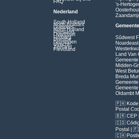
FAQ
's-Hertog
Oosterhou
Nederland
Zaandam
|
South Holland
North Brabant
Gemeente
Guelders
North Holland
Friesland
Overijssel
Limburg
Sûdwest F
Drenthe
Groningen
Noardeast
Utrecht
Zeeland
Westerkwar
Flevoland
Land Van 
Gemeente
Midden-Gr
West Bet
Breda Muni
Gemeente 
Gemeente
Oldambt Mu
🇵🇭
Kode 
Postal Co
🇧🇷
CEP
🇨🇴
Códig
Poștal
| 
🇨🇭
Postl