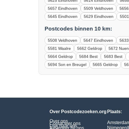
5625 Eindhoven
5614 Eindhoven
5658
5657 Eindhoven
5509 Veldhoven
5656
5645 Eindhoven
5629 Eindhoven
5501
Postcodes binnen 10 km:
5508 Veldhoven
5647 Eindhoven
5633
5581 Waalre
5662 Geldrop
5672 Nuen
5664 Geldrop
5684 Best
5683 Best
5694 Son en Breugel
5665 Geldrop
56
Over Postcodezoeken.org
Plaats:
Over ons
Amsterda
Contacteer ons
Link naar ons
Nijmegen
|
Adverteer bij ons