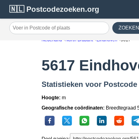
🇳🇱 Postcodezoeken.org
ZOEKE
Voer in Postcode of plaats
Nederland
North Brabant
Eindhoven
5617
5617 Eindhov
Statistieken voor Postcode
Hoogte:
m
Geografische coördinaten:
Breedtegraad 5
Deel pagina: