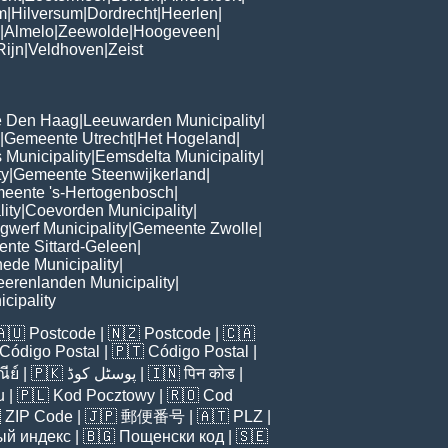
m
|
Hilversum
|
Dordrecht
|
Heerlen
|
|
Almelo
|
Zeewolde
|
Hoogeveen
|
Rijn
|
Veldhoven
|
Zeist
 Den Haag
|
Leeuwarden Municipality
|
|
Gemeente Utrecht
|
Het Hogeland
|
 Municipality
|
Eemsdelta Municipality
|
ty
|
Gemeente Steenwijkerland
|
eente 's-Hertogenbosch
|
lity
|
Coevorden Municipality
|
ngwerf Municipality
|
Gemeente Zwolle
|
nte Sittard-Geleen
|
ede Municipality
|
heerenlanden Municipality
|
cipality
🇦🇺
Postcode
| 🇳🇿
Postcode
| 🇨🇦
Código Postal
| 🇵🇹
Código Postal
|
ีย์
| 🇵🇰
پوسٹل کوڈ
| 🇮🇳
पिन कोड
|
u
| 🇵🇱
Kod Pocztowy
| 🇷🇴
Cod

ZIP Code
| 🇯🇵
郵便番号
| 🇦🇹
PLZ
|
ый индекс
| 🇧🇬
Пощенски код
| 🇸🇪