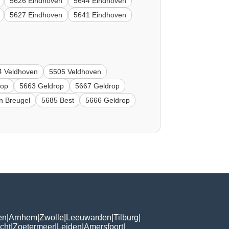
5626 Eindhoven
5644 Eindhoven
5627 Eindhoven
5641 Eindhoven
4 Veldhoven
5505 Veldhoven
rop
5663 Geldrop
5667 Geldrop
n Breugel
5685 Best
5666 Geldrop
en
|
Arnhem
|
Zwolle
|
Leeuwarden
|
Tilburg
|
cht
|
Zoetermeer
|
Leiden
|
Amersfoort
|