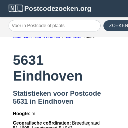
🇳🇱 Postcodezoeken.org
ZOEKE
Voer in Postcode of plaats
Nederland
North Brabant
Eindhoven
5631
5631
Eindhoven
Statistieken voor Postcode
5631 in Eindhoven
Hoogte:
m
Geografische coördinaten:
Breedtegraad