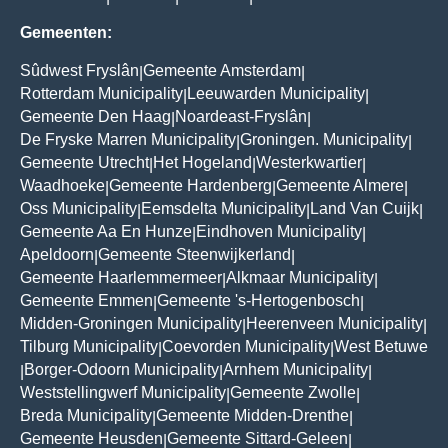
Gemeenten:
Sûdwest Fryslân
Gemeente Amsterdam
|
|
Rotterdam Municipality
Leeuwarden Municipality
|
|
Gemeente Den Haag
Noardeast-Fryslân
|
|
De Fryske Marren Municipality
Groningen. Municipality
|
|
Gemeente Utrecht
Het Hogeland
Westerkwartier
|
|
|
Waadhoeke
Gemeente Hardenberg
Gemeente Almere
|
|
|
Oss Municipality
Eemsdelta Municipality
Land Van Cuijk
|
|
|
Gemeente Aa En Hunze
Eindhoven Municipality
|
|
Apeldoorn
Gemeente Steenwijkerland
|
|
Gemeente Haarlemmermeer
Alkmaar Municipality
|
|
Gemeente Emmen
Gemeente 's-Hertogenbosch
|
|
Midden-Groningen Municipality
Heerenveen Municipality
|
|
Tilburg Municipality
Coevorden Municipality
West Betuwe
|
|
Borger-Odoorn Municipality
Arnhem Municipality
|
|
|
Weststellingwerf Municipality
Gemeente Zwolle
|
|
Breda Municipality
Gemeente Midden-Drenthe
|
|
Gemeente Heusden
Gemeente Sittard-Geleen
|
|