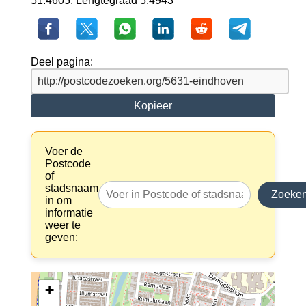
51.4605, Lengtegraad 5.4943
Deel pagina:
Kopieer
Voer de
Postcode
of
stadsnaam
Zoeke
in om
informatie
weer te
geven:
+