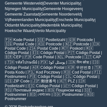
Gemeente Westerveld
Deventer Municipality
|
|
Nijmegen Municipality
Gemeente Hoogeveen
|
|
Gemeente Zaanstad
Gemeente Noordenveld
|
|
Vijfheerenlanden Municipality
Enschede Municipality
|
|
Oldambt Municipality
Medemblik Municipality
|
|
Hoeksche Waard
Venlo Municipality
|
🇵🇭
Kode Postal
| 🇩🇪
Postleitzahl
| 🇬🇧
Postcode
|
🇸🇬
Postal Code
| 🇦🇺
Postcode
| 🇳🇿
Postcode
| 🇨🇦
Postal Code
| 🇿🇦
Postal Code
| 🇲🇾
Poskod
| 🇲🇽
Código Postal
| 🇪🇸
Código Postal
| 🇵🇹
Código Postal
|
🇧🇷
CEP
| 🇫🇷
Code Postal
| 🇳🇱
Postcode
| 🇮🇹
CAP
| 🇹🇭
รหัสไปรษณีย์
| 🇵🇰
پوسٹل کوڈ
| 🇮🇳
पिन कोड
| 🇨🇴
Código Postal
| 🇦🇷
Código Postal
| 🇰🇷
우편번호
| 🇹🇷
Posta Kodu
| 🇵🇱
Kod Pocztowy
| 🇷🇴
Cod Poștal
| 🇫🇮
Postinumero
| 🇵🇪
Código Postal
| 🇨🇱
Código Postal
|
🇺🇸
ZIP Code
| 🇯🇵
郵便番号
| 🇦🇹
PLZ
| 🇨🇭
Postleitzahl
| 🇪🇨
Código Postal
| 🇺🇾
Código Postal
|
🇷🇺
Почтовый индекс
| 🇧🇬
Пощенски код
| 🇸🇪
Postnummer
| 🇧🇩
পোস্টকোড
| 🇩🇰
Postnummer
| 🇳🇴
Postnummer
© 2026 Postcodezoeken.org