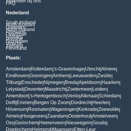
Adverteer bij ons
FAQ
Nederland
South Holland
North Brabant
Guelders
North Holland
Friesland
Overijssel
Limburg
Drenthe
Groningen
Utrecht
Zeeland
Flevoland
Plaats:
Amsterdam
Rotterdam
's-Gravenhage
Utrecht
Almere
|
|
|
|
|
Eindhoven
Groningen
Arnhem
Leeuwarden
Zwolle
|
|
|
|
|
Tilburg
Enschede
Nijmegen
Breda
Apeldoorn
Haarlem
|
|
|
|
|
|
Lelystad
Deventer
Maastricht
Zoetermeer
Leiden
|
|
|
|
|
Amersfoort
's-Hertogenbosch
Venlo
Alkmaar
Schiedam
|
|
|
|
|
Delft
Emmen
Bergen Op Zoom
Dordrecht
Heerlen
|
|
|
|
|
Hilversum
Rosmalen
Wageningen
Kerkrade
Zeewolde
|
|
|
|
|
Almelo
Hoogeveen
Zaandam
Oosterhout
Amstelveen
|
|
|
|
|
Oss
Gorinchem
Heerenveen
Nieuwegein
Gouda
|
|
|
|
|
Doetinchem
Helmond
Maarssen
Etten-Leur
|
|
|