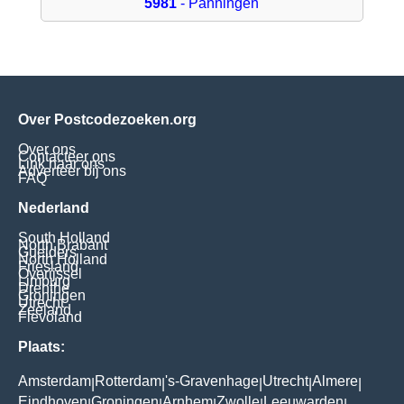
5981
- Panningen
Over Postcodezoeken.org
Over ons
Contacteer ons
Link naar ons
Adverteer bij ons
FAQ
Nederland
South Holland
North Brabant
Guelders
North Holland
Friesland
Overijssel
Limburg
Drenthe
Groningen
Utrecht
Zeeland
Flevoland
Plaats:
Amsterdam
Rotterdam
's-Gravenhage
Utrecht
Almere
|
|
|
|
|
Eindhoven
Groningen
Arnhem
Zwolle
Leeuwarden