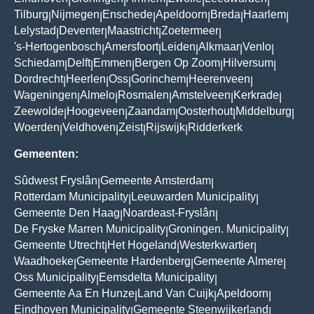
|
|
|
|
|
Tilburg
Nijmegen
Enschede
Apeldoorn
Breda
Haarlem
|
|
|
|
|
|
Lelystad
Deventer
Maastricht
Zoetermeer
|
|
|
|
's-Hertogenbosch
Amersfoort
Leiden
Alkmaar
Venlo
|
|
|
|
|
Schiedam
Delft
Emmen
Bergen Op Zoom
Hilversum
|
|
|
|
|
Dordrecht
Heerlen
Oss
Gorinchem
Heerenveen
|
|
|
|
|
Wageningen
Almelo
Rosmalen
Amstelveen
Kerkrade
|
|
|
|
|
Zeewolde
Hoogeveen
Zaandam
Oosterhout
Middelburg
|
|
|
|
|
Woerden
Veldhoven
Zeist
Rijswijk
Ridderkerk
|
|
|
|
Gemeenten:
Sûdwest Fryslân
Gemeente Amsterdam
|
|
Rotterdam Municipality
Leeuwarden Municipality
|
|
Gemeente Den Haag
Noardeast-Fryslân
|
|
De Fryske Marren Municipality
Groningen. Municipality
|
|
Gemeente Utrecht
Het Hogeland
Westerkwartier
|
|
|
Waadhoeke
Gemeente Hardenberg
Gemeente Almere
|
|
|
Oss Municipality
Eemsdelta Municipality
|
|
Gemeente Aa En Hunze
Land Van Cuijk
Apeldoorn
|
|
|
Eindhoven Municipality
Gemeente Steenwijkerland
|
|