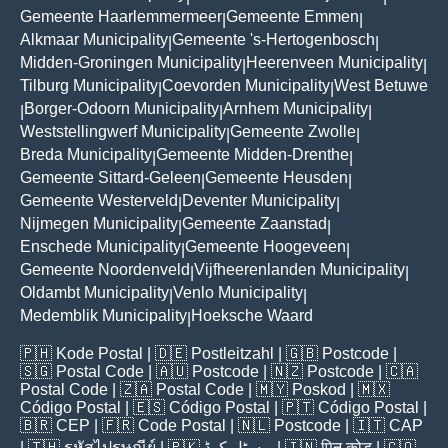
Gemeente Haarlemmermeer
Gemeente Emmen
|
|
Alkmaar Municipality
Gemeente 's-Hertogenbosch
|
|
Midden-Groningen Municipality
Heerenveen Municipality
|
|
Tilburg Municipality
Coevorden Municipality
West Betuwe
|
|
Borger-Odoorn Municipality
Arnhem Municipality
|
|
|
Weststellingwerf Municipality
Gemeente Zwolle
|
|
Breda Municipality
Gemeente Midden-Drenthe
|
|
Gemeente Sittard-Geleen
Gemeente Heusden
|
|
Gemeente Westerveld
Deventer Municipality
|
|
Nijmegen Municipality
Gemeente Zaanstad
|
|
Enschede Municipality
Gemeente Hoogeveen
|
|
Gemeente Noordenveld
Vijfheerenlanden Municipality
|
|
Oldambt Municipality
Venlo Municipality
|
|
Medemblik Municipality
Hoeksche Waard
|
🇵🇭
Kode Postal
| 🇩🇪
Postleitzahl
| 🇬🇧
Postcode
|
🇸🇬
Postal Code
| 🇦🇺
Postcode
| 🇳🇿
Postcode
| 🇨🇦
Postal Code
| 🇿🇦
Postal Code
| 🇲🇾
Poskod
| 🇲🇽
Código Postal
| 🇪🇸
Código Postal
| 🇵🇹
Código Postal
|
🇧🇷
CEP
| 🇫🇷
Code Postal
| 🇳🇱
Postcode
| 🇮🇹
CAP
| 🇹🇭
รหัสไปรษณีย์
| 🇵🇰
پوسٹل کوڈ
| 🇮🇳
पिन कोड
| 🇨🇴