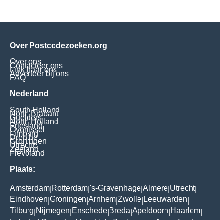
Over Postcodezoeken.org
Over ons
Contacteer ons
Link naar ons
Adverteer bij ons
FAQ
Nederland
South Holland
North Brabant
Guelders
North Holland
Friesland
Overijssel
Limburg
Drenthe
Groningen
Utrecht
Zeeland
Flevoland
Plaats:
Amsterdam
Rotterdam
's-Gravenhage
Almere
Utrecht
|
|
|
|
|
Eindhoven
Groningen
Arnhem
Zwolle
Leeuwarden
|
|
|
|
|
Tilburg
Nijmegen
Enschede
Breda
Apeldoorn
Haarlem
|
|
|
|
|
|