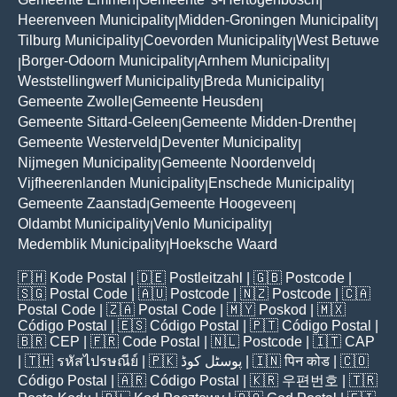
|
|
Heerenveen Municipality
Midden-Groningen Municipality
|
|
Tilburg Municipality
Coevorden Municipality
West Betuwe
|
|
Borger-Odoorn Municipality
Arnhem Municipality
|
|
|
Weststellingwerf Municipality
Breda Municipality
|
|
Gemeente Zwolle
Gemeente Heusden
|
|
Gemeente Sittard-Geleen
Gemeente Midden-Drenthe
|
|
Gemeente Westerveld
Deventer Municipality
|
|
Nijmegen Municipality
Gemeente Noordenveld
|
|
Vijfheerenlanden Municipality
Enschede Municipality
|
|
Gemeente Zaanstad
Gemeente Hoogeveen
|
|
Oldambt Municipality
Venlo Municipality
|
|
Medemblik Municipality
Hoeksche Waard
|
🇵🇭
Kode Postal
| 🇩🇪
Postleitzahl
| 🇬🇧
Postcode
|
🇸🇬
Postal Code
| 🇦🇺
Postcode
| 🇳🇿
Postcode
| 🇨🇦
Postal Code
| 🇿🇦
Postal Code
| 🇲🇾
Poskod
| 🇲🇽
Código Postal
| 🇪🇸
Código Postal
| 🇵🇹
Código Postal
|
🇧🇷
CEP
| 🇫🇷
Code Postal
| 🇳🇱
Postcode
| 🇮🇹
CAP
| 🇹🇭
รหัสไปรษณีย์
| 🇵🇰
پوسٹل کوڈ
| 🇮🇳
पिन कोड
| 🇨🇴
Código Postal
| 🇦🇷
Código Postal
| 🇰🇷
우편번호
| 🇹🇷