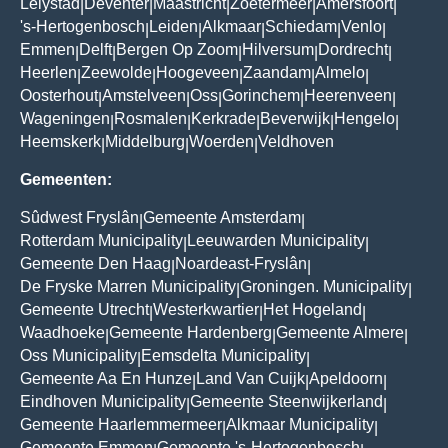
Lelystad
Deventer
Maastricht
Zoetermeer
Amersfoort
|
|
|
|
|
's-Hertogenbosch
Leiden
Alkmaar
Schiedam
Venlo
|
|
|
|
|
Emmen
Delft
Bergen Op Zoom
Hilversum
Dordrecht
|
|
|
|
|
Heerlen
Zeewolde
Hoogeveen
Zaandam
Almelo
|
|
|
|
|
Oosterhout
Amstelveen
Oss
Gorinchem
Heerenveen
|
|
|
|
|
Wageningen
Rosmalen
Kerkrade
Beverwijk
Hengelo
|
|
|
|
|
Heemskerk
Middelburg
Woerden
Veldhoven
|
|
|
Gemeenten:
Sûdwest Fryslân
Gemeente Amsterdam
|
|
Rotterdam Municipality
Leeuwarden Municipality
|
|
Gemeente Den Haag
Noardeast-Fryslân
|
|
De Fryske Marren Municipality
Groningen. Municipality
|
|
Gemeente Utrecht
Westerkwartier
Het Hogeland
|
|
|
Waadhoeke
Gemeente Hardenberg
Gemeente Almere
|
|
|
Oss Municipality
Eemsdelta Municipality
|
|
Gemeente Aa En Hunze
Land Van Cuijk
Apeldoorn
|
|
|
Eindhoven Municipality
Gemeente Steenwijkerland
|
|
Gemeente Haarlemmermeer
Alkmaar Municipality
|
|
Gemeente Emmen
Gemeente 's-Hertogenbosch