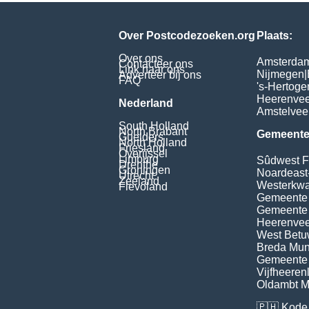
Over Postcodezoeken.org
Plaats:
Over ons
Amsterda
Contacteer ons
Link naar ons
Nijmegen
|
Adverteer bij ons
FAQ
's-Hertog
Heerenve
Nederland
Amstelvee
South Holland
North Brabant
Gemeente
Guelders
North Holland
Friesland
Overijssel
Limburg
Sûdwest F
Drenthe
Groningen
Noardeast
Utrecht
Zeeland
Westerkwar
Flevoland
Gemeente
Gemeente
Heerenvee
West Bet
Breda Muni
Gemeente 
Vijfheeren
Oldambt Mu
🇵🇭
Kode 