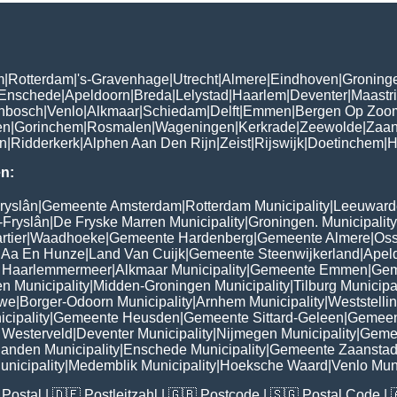
m
|
Rotterdam
|
's-Gravenhage
|
Utrecht
|
Almere
|
Eindhoven
|
Groning
Enschede
|
Apeldoorn
|
Breda
|
Lelystad
|
Haarlem
|
Deventer
|
Maastri
enbosch
|
Venlo
|
Alkmaar
|
Schiedam
|
Delft
|
Emmen
|
Bergen Op Zoo
en
|
Gorinchem
|
Rosmalen
|
Wageningen
|
Kerkrade
|
Zeewolde
|
Zaa
n
|
Ridderkerk
|
Alphen Aan Den Rijn
|
Zeist
|
Rijswijk
|
Doetinchem
|
H
n:
ryslân
|
Gemeente Amsterdam
|
Rotterdam Municipality
|
Leeuwarde
-Fryslân
|
De Fryske Marren Municipality
|
Groningen. Municipality
tier
|
Waadhoeke
|
Gemeente Hardenberg
|
Gemeente Almere
|
Oss
 Aa En Hunze
|
Land Van Cuijk
|
Gemeente Steenwijkerland
|
Apel
 Haarlemmermeer
|
Alkmaar Municipality
|
Gemeente Emmen
|
Gem
n Municipality
|
Midden-Groningen Municipality
|
Tilburg Municipa
uwe
|
Borger-Odoorn Municipality
|
Arnhem Municipality
|
Weststelli
cipality
|
Gemeente Heusden
|
Gemeente Sittard-Geleen
|
Gemeen
Westerveld
|
Deventer Municipality
|
Nijmegen Municipality
|
Geme
landen Municipality
|
Enschede Municipality
|
Gemeente Zaansta
nicipality
|
Medemblik Municipality
|
Hoeksche Waard
|
Venlo Muni
Postal
| 🇩🇪
Postleitzahl
| 🇬🇧
Postcode
| 🇸🇬
Postal Code
| 