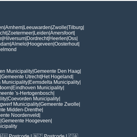
en
|
Arnhem
|
Leeuwarden
|
Zwolle
|
Tilburg
|
cht
|
Zoetermeer
|
Leiden
|
Amersfoort
|
m
|
Hilversum
|
Dordrecht
|
Heerlen
|
Oss
|
ndam
|
Almelo
|
Hoogeveen
|
Oosterhout
|
elmond
n Municipality
|
Gemeente Den Haag
|
|
Gemeente Utrecht
|
Het Hogeland
|
 Municipality
|
Eemsdelta Municipality
|
doorn
|
Eindhoven Municipality
|
eente 's-Hertogenbosch
|
lity
|
Coevorden Municipality
|
ngwerf Municipality
|
Gemeente Zwolle
|
te Midden-Drenthe
|
ente Noordenveld
|
d
|
Gemeente Hoogeveen
|
cipality
🇦🇺
Postcode
| 🇳🇿
Postcode
| 🇨🇦