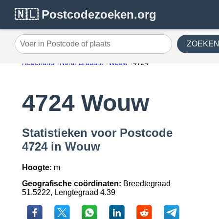
🇳🇱 Postcodezoeken.org
ZOEKE
Voer in Postcode of plaats
Nederland
North Brabant
Wouw
4724
4724 Wouw
Statistieken voor Postcode
4724 in Wouw
Hoogte:
m
Geografische coördinaten:
Breedtegraad
51.5222, Lengtegraad 4.39