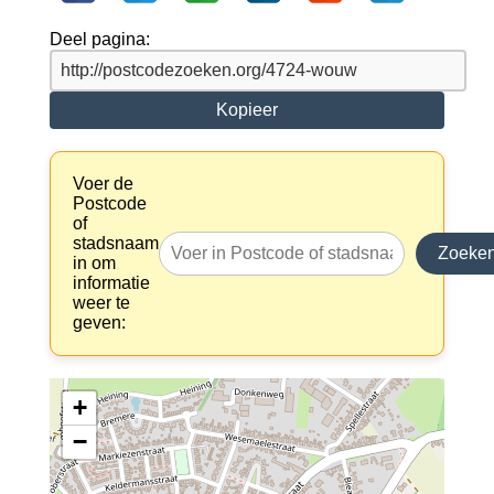
Deel pagina:
Kopieer
Voer de
Postcode
of
stadsnaam
Zoeke
in om
informatie
weer te
geven:
+
−