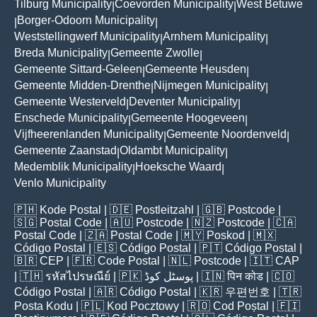
Tilburg Municipality
Coevorden Municipality
West Betuwe
|
|
Borger-Odoorn Municipality
|
|
Weststellingwerf Municipality
Arnhem Municipality
|
|
Breda Municipality
Gemeente Zwolle
|
|
Gemeente Sittard-Geleen
Gemeente Heusden
|
|
Gemeente Midden-Drenthe
Nijmegen Municipality
|
|
Gemeente Westerveld
Deventer Municipality
|
|
Enschede Municipality
Gemeente Hoogeveen
|
|
Vijfheerenlanden Municipality
Gemeente Noordenveld
|
|
Gemeente Zaanstad
Oldambt Municipality
|
|
Medemblik Municipality
Hoeksche Waard
|
|
Venlo Municipality
🇵🇭
Kode Postal
| 🇩🇪
Postleitzahl
| 🇬🇧
Postcode
|
🇸🇬
Postal Code
| 🇦🇺
Postcode
| 🇳🇿
Postcode
| 🇨🇦
Postal Code
| 🇿🇦
Postal Code
| 🇲🇾
Poskod
| 🇲🇽
Código Postal
| 🇪🇸
Código Postal
| 🇵🇹
Código Postal
|
🇧🇷
CEP
| 🇫🇷
Code Postal
| 🇳🇱
Postcode
| 🇮🇹
CAP
| 🇹🇭
รหัสไปรษณีย์
| 🇵🇰
پوسٹل کوڈ
| 🇮🇳
पिन कोड
| 🇨🇴
Código Postal
| 🇦🇷
Código Postal
| 🇰🇷
우편번호
| 🇹🇷
Posta Kodu
| 🇵🇱
Kod Pocztowy
| 🇷🇴
Cod Poștal
| 🇫🇮