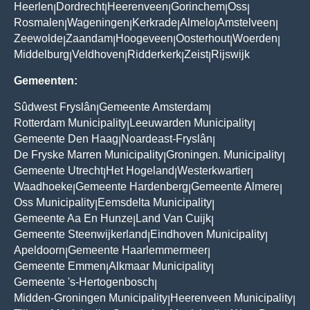
Heerlen
Dordrecht
Heerenveen
Gorinchem
Oss
|
|
|
|
|
Rosmalen
Wageningen
Kerkrade
Almelo
Amstelveen
|
|
|
|
|
Zeewolde
Zaandam
Hoogeveen
Oosterhout
Woerden
|
|
|
|
|
Middelburg
Veldhoven
Ridderkerk
Zeist
Rijswijk
|
|
|
|
Gemeenten:
Sûdwest Fryslân
Gemeente Amsterdam
|
|
Rotterdam Municipality
Leeuwarden Municipality
|
|
Gemeente Den Haag
Noardeast-Fryslân
|
|
De Fryske Marren Municipality
Groningen. Municipality
|
|
Gemeente Utrecht
Het Hogeland
Westerkwartier
|
|
|
Waadhoeke
Gemeente Hardenberg
Gemeente Almere
|
|
|
Oss Municipality
Eemsdelta Municipality
|
|
Gemeente Aa En Hunze
Land Van Cuijk
|
|
Gemeente Steenwijkerland
Eindhoven Municipality
|
|
Apeldoorn
Gemeente Haarlemmermeer
|
|
Gemeente Emmen
Alkmaar Municipality
|
|
Gemeente 's-Hertogenbosch
|
Midden-Groningen Municipality
Heerenveen Municipality
|
|