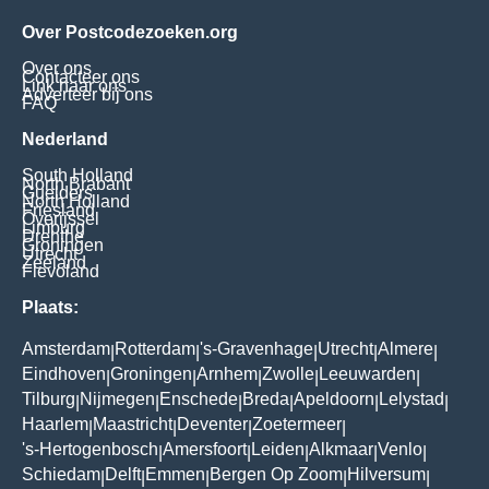
Over Postcodezoeken.org
Over ons
Contacteer ons
Link naar ons
Adverteer bij ons
FAQ
Nederland
South Holland
North Brabant
Guelders
North Holland
Friesland
Overijssel
Limburg
Drenthe
Groningen
Utrecht
Zeeland
Flevoland
Plaats:
Amsterdam
Rotterdam
's-Gravenhage
Utrecht
Almere
|
|
|
|
|
Eindhoven
Groningen
Arnhem
Zwolle
Leeuwarden
|
|
|
|
|
Tilburg
Nijmegen
Enschede
Breda
Apeldoorn
Lelystad
|
|
|
|
|
|
Haarlem
Maastricht
Deventer
Zoetermeer
|
|
|
|
's-Hertogenbosch
Amersfoort
Leiden
Alkmaar
Venlo
|
|
|
|
|
Schiedam
Delft
Emmen
Bergen Op Zoom
Hilversum
|
|
|
|
|