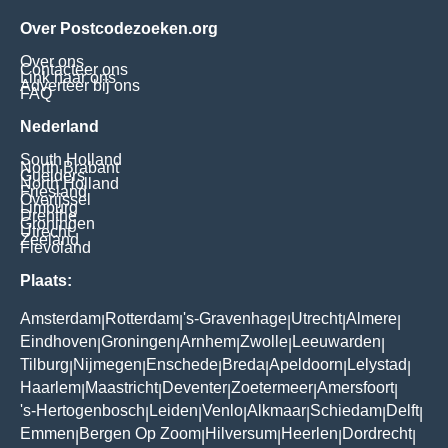
Over Postcodezoeken.org
Over ons
Contacteer ons
Link naar ons
Adverteer bij ons
FAQ
Nederland
South Holland
North Brabant
Guelders
North Holland
Friesland
Overijssel
Limburg
Drenthe
Groningen
Utrecht
Zeeland
Flevoland
Plaats:
Amsterdam
Rotterdam
's-Gravenhage
Utrecht
Almere
|
|
|
|
|
Eindhoven
Groningen
Arnhem
Zwolle
Leeuwarden
|
|
|
|
|
Tilburg
Nijmegen
Enschede
Breda
Apeldoorn
Lelystad
|
|
|
|
|
|
Haarlem
Maastricht
Deventer
Zoetermeer
Amersfoort
|
|
|
|
|
's-Hertogenbosch
Leiden
Venlo
Alkmaar
Schiedam
Delft
|
|
|
|
|
|
Emmen
Bergen Op Zoom
Hilversum
Heerlen
Dordrecht
|
|
|
|
|