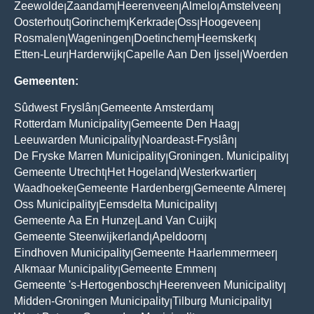
Zeewolde
Zaandam
Heerenveen
Almelo
Amstelveen
|
|
|
|
|
Oosterhout
Gorinchem
Kerkrade
Oss
Hoogeveen
|
|
|
|
|
Rosmalen
Wageningen
Doetinchem
Heemskerk
|
|
|
|
Etten-Leur
Harderwijk
Capelle Aan Den Ijssel
Woerden
|
|
|
Gemeenten:
Sûdwest Fryslân
Gemeente Amsterdam
|
|
Rotterdam Municipality
Gemeente Den Haag
|
|
Leeuwarden Municipality
Noardeast-Fryslân
|
|
De Fryske Marren Municipality
Groningen. Municipality
|
|
Gemeente Utrecht
Het Hogeland
Westerkwartier
|
|
|
Waadhoeke
Gemeente Hardenberg
Gemeente Almere
|
|
|
Oss Municipality
Eemsdelta Municipality
|
|
Gemeente Aa En Hunze
Land Van Cuijk
|
|
Gemeente Steenwijkerland
Apeldoorn
|
|
Eindhoven Municipality
Gemeente Haarlemmermeer
|
|
Alkmaar Municipality
Gemeente Emmen
|
|
Gemeente 's-Hertogenbosch
Heerenveen Municipality
|
|
Midden-Groningen Municipality
Tilburg Municipality
|
|