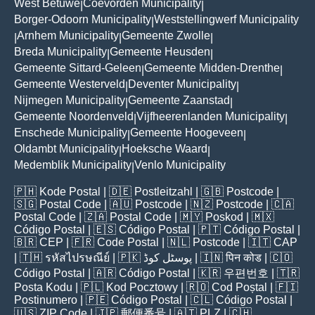
West Betuwe
Coevorden Municipality
|
|
Borger-Odoorn Municipality
Weststellingwerf Municipality
|
Arnhem Municipality
Gemeente Zwolle
|
|
|
Breda Municipality
Gemeente Heusden
|
|
Gemeente Sittard-Geleen
Gemeente Midden-Drenthe
|
|
Gemeente Westerveld
Deventer Municipality
|
|
Nijmegen Municipality
Gemeente Zaanstad
|
|
Gemeente Noordenveld
Vijfheerenlanden Municipality
|
|
Enschede Municipality
Gemeente Hoogeveen
|
|
Oldambt Municipality
Hoeksche Waard
|
|
Medemblik Municipality
Venlo Municipality
|
🇵🇭
Kode Postal
| 🇩🇪
Postleitzahl
| 🇬🇧
Postcode
|
🇸🇬
Postal Code
| 🇦🇺
Postcode
| 🇳🇿
Postcode
| 🇨🇦
Postal Code
| 🇿🇦
Postal Code
| 🇲🇾
Poskod
| 🇲🇽
Código Postal
| 🇪🇸
Código Postal
| 🇵🇹
Código Postal
|
🇧🇷
CEP
| 🇫🇷
Code Postal
| 🇳🇱
Postcode
| 🇮🇹
CAP
| 🇹🇭
รหัสไปรษณีย์
| 🇵🇰
پوسٹل کوڈ
| 🇮🇳
पिन कोड
| 🇨🇴
Código Postal
| 🇦🇷
Código Postal
| 🇰🇷
우편번호
| 🇹🇷
Posta Kodu
| 🇵🇱
Kod Pocztowy
| 🇷🇴
Cod Poștal
| 🇫🇮
Postinumero
| 🇵🇪
Código Postal
| 🇨🇱
Código Postal
|
🇺🇸
ZIP Code
| 🇯🇵
郵便番号
| 🇦🇹
PLZ
| 🇨🇭