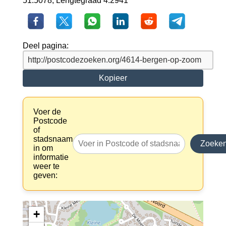
51.5078, Lengtegraad 4.2941
Deel pagina:
Kopieer
Voer de
Postcode
of
stadsnaam
Zoeke
in om
informatie
weer te
geven:
+