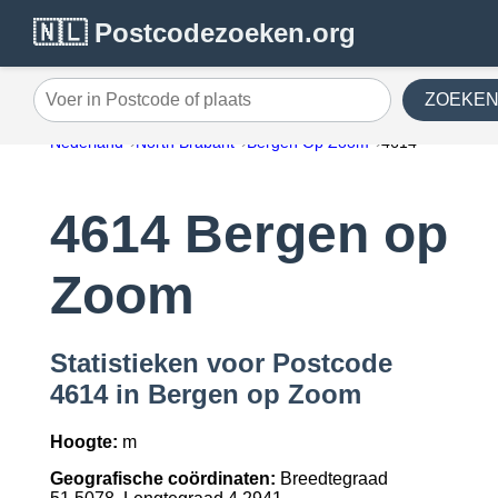
🇳🇱 Postcodezoeken.org
ZOEKE
Voer in Postcode of plaats
Nederland
North Brabant
Bergen Op Zoom
4614
4614 Bergen op
Zoom
Statistieken voor Postcode
4614 in Bergen op Zoom
Hoogte:
m
Geografische coördinaten:
Breedtegraad