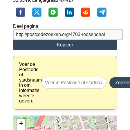
51.5349, Lengtegraad 4.4427
Deel pagina:
Kopieer
Voer de
Postcode
of
stadsnaam
Zoeke
in om
informatie
weer te
geven:
+