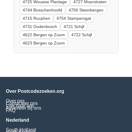
4725 Wouwse Plantage
4727 Moerstraten
4744 Bosschenhoofd
4756 Steenbergen
4715 Rucphen
4754 Stampersgat
4731 Oudenbosch
4721 Schijf
4622 Bergen op Zoom
4722 Schijf
4623 Bergen op Zoom
Over Postcodezoeken.org
Over ons
Contacteer ons
Link naar ons
Adverteer bij ons
FAQ
Nederland
South Holland