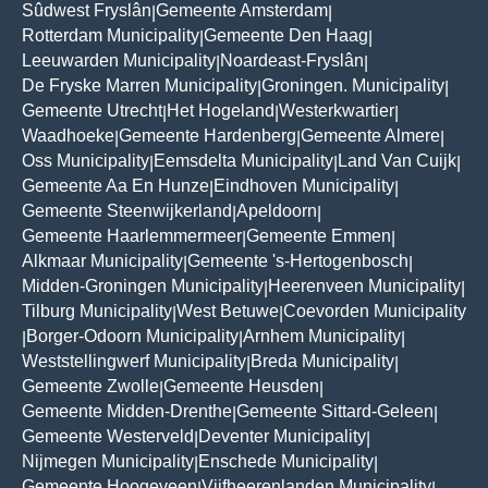
Sûdwest Fryslân
Gemeente Amsterdam
|
|
Rotterdam Municipality
Gemeente Den Haag
|
|
Leeuwarden Municipality
Noardeast-Fryslân
|
|
De Fryske Marren Municipality
Groningen. Municipality
|
|
Gemeente Utrecht
Het Hogeland
Westerkwartier
|
|
|
Waadhoeke
Gemeente Hardenberg
Gemeente Almere
|
|
|
Oss Municipality
Eemsdelta Municipality
Land Van Cuijk
|
|
|
Gemeente Aa En Hunze
Eindhoven Municipality
|
|
Gemeente Steenwijkerland
Apeldoorn
|
|
Gemeente Haarlemmermeer
Gemeente Emmen
|
|
Alkmaar Municipality
Gemeente 's-Hertogenbosch
|
|
Midden-Groningen Municipality
Heerenveen Municipality
|
|
Tilburg Municipality
West Betuwe
Coevorden Municipality
|
|
Borger-Odoorn Municipality
Arnhem Municipality
|
|
|
Weststellingwerf Municipality
Breda Municipality
|
|
Gemeente Zwolle
Gemeente Heusden
|
|
Gemeente Midden-Drenthe
Gemeente Sittard-Geleen
|
|
Gemeente Westerveld
Deventer Municipality
|
|
Nijmegen Municipality
Enschede Municipality
|
|
Gemeente Hoogeveen
Vijfheerenlanden Municipality