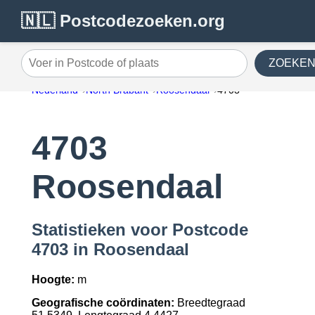
🇳🇱 Postcodezoeken.org
ZOEKE
Voer in Postcode of plaats
Nederland
North Brabant
Roosendaal
4703
4703
Roosendaal
Statistieken voor Postcode
4703 in Roosendaal
Hoogte:
m
Geografische coördinaten:
Breedtegraad