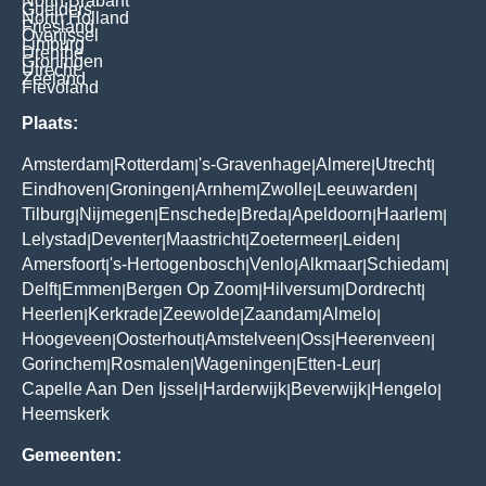
North Brabant
Guelders
North Holland
Friesland
Overijssel
Limburg
Drenthe
Groningen
Utrecht
Zeeland
Flevoland
Plaats:
Amsterdam
Rotterdam
's-Gravenhage
Almere
Utrecht
|
|
|
|
|
Eindhoven
Groningen
Arnhem
Zwolle
Leeuwarden
|
|
|
|
|
Tilburg
Nijmegen
Enschede
Breda
Apeldoorn
Haarlem
|
|
|
|
|
|
Lelystad
Deventer
Maastricht
Zoetermeer
Leiden
|
|
|
|
|
Amersfoort
's-Hertogenbosch
Venlo
Alkmaar
Schiedam
|
|
|
|
|
Delft
Emmen
Bergen Op Zoom
Hilversum
Dordrecht
|
|
|
|
|
Heerlen
Kerkrade
Zeewolde
Zaandam
Almelo
|
|
|
|
|
Hoogeveen
Oosterhout
Amstelveen
Oss
Heerenveen
|
|
|
|
|
Gorinchem
Rosmalen
Wageningen
Etten-Leur
|
|
|
|
Capelle Aan Den Ijssel
Harderwijk
Beverwijk
Hengelo
|
|
|
|
Heemskerk
Gemeenten: