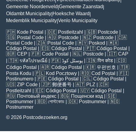
|
|
Gemeente Noordenveld
Gemeente Zaanstad
|
|
Oldambt Municipality
Hoeksche Waard
|
|
Medemblik Municipality
Venlo Municipality
|
🇵🇭
Kode Postal
| 🇩🇪
Postleitzahl
| 🇬🇧
Postcode
|
🇸🇬
Postal Code
| 🇦🇺
Postcode
| 🇳🇿
Postcode
| 🇨🇦
Postal Code
| 🇿🇦
Postal Code
| 🇲🇾
Poskod
| 🇲🇽
Código Postal
| 🇪🇸
Código Postal
| 🇵🇹
Código Postal
|
🇧🇷
CEP
| 🇫🇷
Code Postal
| 🇳🇱
Postcode
| 🇮🇹
CAP
| 🇹🇭
รหัสไปรษณีย์
| 🇵🇰
پوسٹل کوڈ
| 🇮🇳
पिन कोड
| 🇨🇴
Código Postal
| 🇦🇷
Código Postal
| 🇰🇷
우편번호
| 🇹🇷
Posta Kodu
| 🇵🇱
Kod Pocztowy
| 🇷🇴
Cod Poștal
| 🇫🇮
Postinumero
| 🇵🇪
Código Postal
| 🇨🇱
Código Postal
|
🇺🇸
ZIP Code
| 🇯🇵
郵便番号
| 🇦🇹
PLZ
| 🇨🇭
Postleitzahl
| 🇪🇨
Código Postal
| 🇺🇾
Código Postal
|
🇷🇺
Почтовый индекс
| 🇧🇬
Пощенски код
| 🇸🇪
Postnummer
| 🇧🇩
পোস্টকোড
| 🇩🇰
Postnummer
| 🇳🇴
Postnummer
© 2026 Postcodezoeken.org