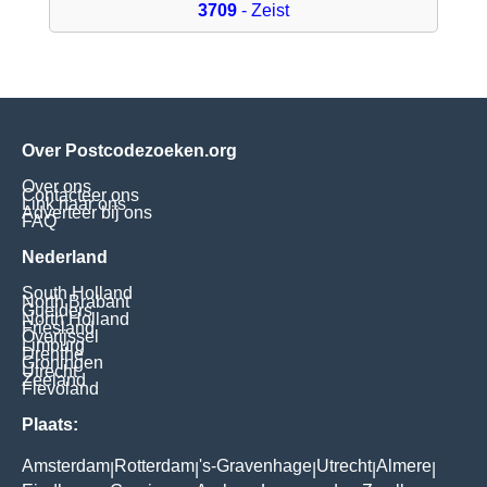
3709
- Zeist
Over Postcodezoeken.org
Over ons
Contacteer ons
Link naar ons
Adverteer bij ons
FAQ
Nederland
South Holland
North Brabant
Guelders
North Holland
Friesland
Overijssel
Limburg
Drenthe
Groningen
Utrecht
Zeeland
Flevoland
Plaats:
Amsterdam
Rotterdam
's-Gravenhage
Utrecht
Almere
|
|
|
|
|