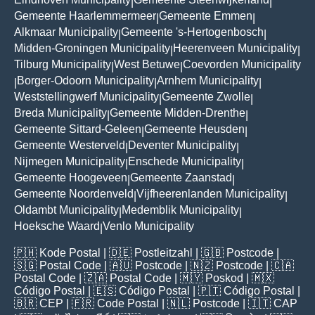
|
|
Gemeente Haarlemmermeer
Gemeente Emmen
|
|
Alkmaar Municipality
Gemeente 's-Hertogenbosch
|
|
Midden-Groningen Municipality
Heerenveen Municipality
|
|
Tilburg Municipality
West Betuwe
Coevorden Municipality
|
|
Borger-Odoorn Municipality
Arnhem Municipality
|
|
|
Weststellingwerf Municipality
Gemeente Zwolle
|
|
Breda Municipality
Gemeente Midden-Drenthe
|
|
Gemeente Sittard-Geleen
Gemeente Heusden
|
|
Gemeente Westerveld
Deventer Municipality
|
|
Nijmegen Municipality
Enschede Municipality
|
|
Gemeente Hoogeveen
Gemeente Zaanstad
|
|
Gemeente Noordenveld
Vijfheerenlanden Municipality
|
|
Oldambt Municipality
Medemblik Municipality
|
|
Hoeksche Waard
Venlo Municipality
|
🇵🇭
Kode Postal
| 🇩🇪
Postleitzahl
| 🇬🇧
Postcode
|
🇸🇬
Postal Code
| 🇦🇺
Postcode
| 🇳🇿
Postcode
| 🇨🇦
Postal Code
| 🇿🇦
Postal Code
| 🇲🇾
Poskod
| 🇲🇽
Código Postal
| 🇪🇸
Código Postal
| 🇵🇹
Código Postal
|
🇧🇷
CEP
| 🇫🇷
Code Postal
| 🇳🇱
Postcode
| 🇮🇹
CAP