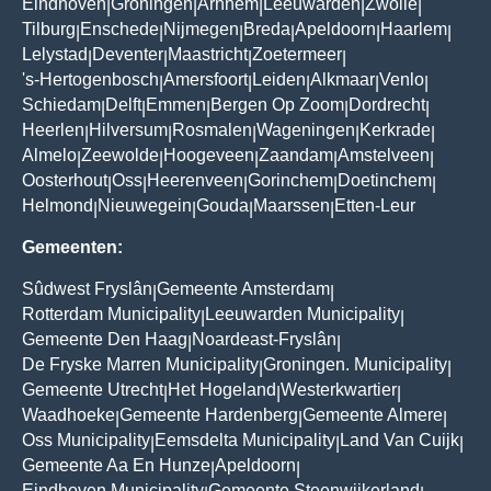
Eindhoven
Groningen
Arnhem
Leeuwarden
Zwolle
|
|
|
|
|
Tilburg
Enschede
Nijmegen
Breda
Apeldoorn
Haarlem
|
|
|
|
|
|
Lelystad
Deventer
Maastricht
Zoetermeer
|
|
|
|
's-Hertogenbosch
Amersfoort
Leiden
Alkmaar
Venlo
|
|
|
|
|
Schiedam
Delft
Emmen
Bergen Op Zoom
Dordrecht
|
|
|
|
|
Heerlen
Hilversum
Rosmalen
Wageningen
Kerkrade
|
|
|
|
|
Almelo
Zeewolde
Hoogeveen
Zaandam
Amstelveen
|
|
|
|
|
Oosterhout
Oss
Heerenveen
Gorinchem
Doetinchem
|
|
|
|
|
Helmond
Nieuwegein
Gouda
Maarssen
Etten-Leur
|
|
|
|
Gemeenten:
Sûdwest Fryslân
Gemeente Amsterdam
|
|
Rotterdam Municipality
Leeuwarden Municipality
|
|
Gemeente Den Haag
Noardeast-Fryslân
|
|
De Fryske Marren Municipality
Groningen. Municipality
|
|
Gemeente Utrecht
Het Hogeland
Westerkwartier
|
|
|
Waadhoeke
Gemeente Hardenberg
Gemeente Almere
|
|
|
Oss Municipality
Eemsdelta Municipality
Land Van Cuijk
|
|
|
Gemeente Aa En Hunze
Apeldoorn
|
|
Eindhoven Municipality
Gemeente Steenwijkerland