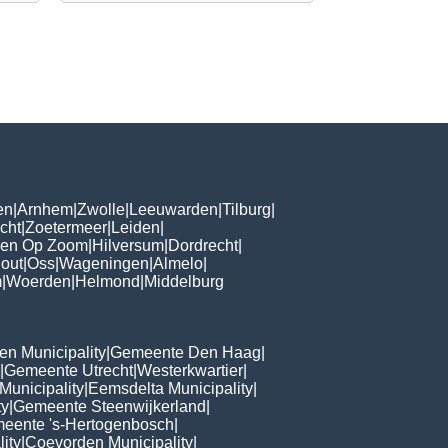
en
|
Arnhem
|
Zwolle
|
Leeuwarden
|
Tilburg
|
cht
|
Zoetermeer
|
Leiden
|
gen Op Zoom
|
Hilversum
|
Dordrecht
|
out
|
Oss
|
Wageningen
|
Almelo
|
m
|
Woerden
|
Helmond
|
Middelburg
n Municipality
|
Gemeente Den Haag
|
|
Gemeente Utrecht
|
Westerkwartier
|
Municipality
|
Eemsdelta Municipality
|
ty
|
Gemeente Steenwijkerland
|
eente 's-Hertogenbosch
|
lity
|
Coevorden Municipality
|