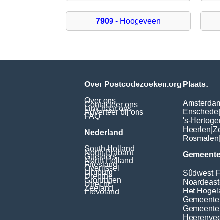
7909
- Hoogeveen
Over Postcodezoeken.org
Plaats:
Over ons
Amsterda
Contacteer ons
Link naar ons
Enschede
|
Adverteer bij ons
FAQ
's-Hertog
Heerlen
|
Z
Nederland
Rosmalen
South Holland
North Brabant
Gemeente
Guelders
North Holland
Friesland
Overijssel
Limburg
Sûdwest F
Drenthe
Groningen
Noardeast
Utrecht
Zeeland
Het Hogel
Flevoland
Gemeente
Gemeente
Heerenvee