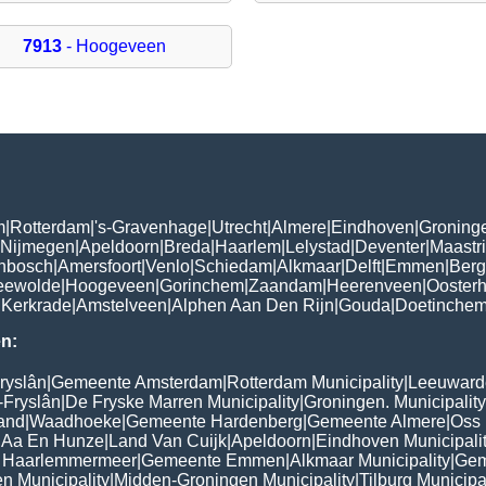
7913
- Hoogeveen
m
|
Rotterdam
|
's-Gravenhage
|
Utrecht
|
Almere
|
Eindhoven
|
Groning
Nijmegen
|
Apeldoorn
|
Breda
|
Haarlem
|
Lelystad
|
Deventer
|
Maastri
enbosch
|
Amersfoort
|
Venlo
|
Schiedam
|
Alkmaar
|
Delft
|
Emmen
|
Ber
eewolde
|
Hoogeveen
|
Gorinchem
|
Zaandam
|
Heerenveen
|
Oosterh
|
Kerkrade
|
Amstelveen
|
Alphen Aan Den Rijn
|
Gouda
|
Doetinche
n:
ryslân
|
Gemeente Amsterdam
|
Rotterdam Municipality
|
Leeuwarde
-Fryslân
|
De Fryske Marren Municipality
|
Groningen. Municipality
and
|
Waadhoeke
|
Gemeente Hardenberg
|
Gemeente Almere
|
Oss 
 Aa En Hunze
|
Land Van Cuijk
|
Apeldoorn
|
Eindhoven Municipali
 Haarlemmermeer
|
Gemeente Emmen
|
Alkmaar Municipality
|
Gem
n Municipality
|
Midden-Groningen Municipality
|
Tilburg Municipa