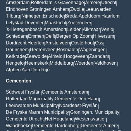
Amsterdam
Rotterdam
's-Gravenhage
Almere
Utrecht
|
|
|
|
|
Eindhoven
Groningen
Arnhem
Zwolle
Leeuwarden
|
|
|
|
|
Tilburg
Nijmegen
Enschede
Breda
Apeldoorn
Haarlem
|
|
|
|
|
|
Lelystad
Deventer
Maastricht
Zoetermeer
|
|
|
|
's-Hertogenbosch
Amersfoort
Leiden
Alkmaar
Venlo
|
|
|
|
|
Schiedam
Emmen
Delft
Bergen Op Zoom
Hilversum
|
|
|
|
|
Dordrecht
Heerlen
Amstelveen
Oosterhout
Oss
|
|
|
|
|
Gorinchem
Heerenveen
Rosmalen
Wageningen
|
|
|
|
Kerkrade
Zeewolde
Almelo
Hoogeveen
Zaandam
|
|
|
|
|
Hengelo
Heemskerk
Middelburg
Woerden
Veldhoven
|
|
|
|
|
Alphen Aan Den Rijn
Gemeenten:
Sûdwest Fryslân
Gemeente Amsterdam
|
|
Rotterdam Municipality
Gemeente Den Haag
|
|
Leeuwarden Municipality
Noardeast-Fryslân
|
|
De Fryske Marren Municipality
Groningen. Municipality
|
|
Gemeente Utrecht
Het Hogeland
Westerkwartier
|
|
|
Waadhoeke
Gemeente Hardenberg
Gemeente Almere
|
|
|