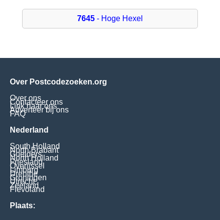
7645
- Hoge Hexel
Over Postcodezoeken.org
Over ons
Contacteer ons
Link naar ons
Adverteer bij ons
FAQ
Nederland
South Holland
North Brabant
Guelders
North Holland
Friesland
Overijssel
Limburg
Drenthe
Groningen
Utrecht
Zeeland
Flevoland
Plaats: