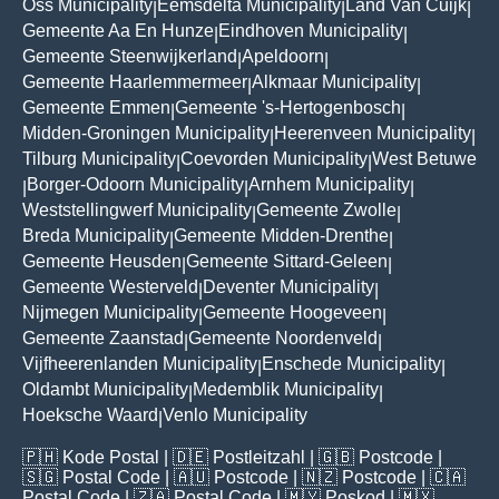
Oss Municipality
Eemsdelta Municipality
Land Van Cuijk
|
|
|
Gemeente Aa En Hunze
Eindhoven Municipality
|
|
Gemeente Steenwijkerland
Apeldoorn
|
|
Gemeente Haarlemmermeer
Alkmaar Municipality
|
|
Gemeente Emmen
Gemeente 's-Hertogenbosch
|
|
Midden-Groningen Municipality
Heerenveen Municipality
|
|
Tilburg Municipality
Coevorden Municipality
West Betuwe
|
|
Borger-Odoorn Municipality
Arnhem Municipality
|
|
|
Weststellingwerf Municipality
Gemeente Zwolle
|
|
Breda Municipality
Gemeente Midden-Drenthe
|
|
Gemeente Heusden
Gemeente Sittard-Geleen
|
|
Gemeente Westerveld
Deventer Municipality
|
|
Nijmegen Municipality
Gemeente Hoogeveen
|
|
Gemeente Zaanstad
Gemeente Noordenveld
|
|
Vijfheerenlanden Municipality
Enschede Municipality
|
|
Oldambt Municipality
Medemblik Municipality
|
|
Hoeksche Waard
Venlo Municipality
|
🇵🇭
Kode Postal
| 🇩🇪
Postleitzahl
| 🇬🇧
Postcode
|
🇸🇬
Postal Code
| 🇦🇺
Postcode
| 🇳🇿
Postcode
| 🇨🇦
Postal Code
| 🇿🇦
Postal Code
| 🇲🇾
Poskod
| 🇲🇽