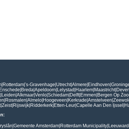
m
|
Rotterdam
|
's-Gravenhage
|
Utrecht
|
Almere
|
Eindhoven
|
Groning
Enschede
|
Breda
|
Apeldoorn
|
Lelystad
|
Haarlem
|
Maastricht
|
Deven
t
|
Leiden
|
Alkmaar
|
Venlo
|
Schiedam
|
Delft
|
Emmen
|
Bergen Op Zo
en
|
Rosmalen
|
Almelo
|
Hoogeveen
|
Kerkrade
|
Amstelveen
|
Zeewol
t
|
Zeist
|
Rijswijk
|
Ridderkerk
|
Etten-Leur
|
Capelle Aan Den Ijssel
|
Ha
n:
ryslân
|
Gemeente Amsterdam
|
Rotterdam Municipality
|
Leeuwarde