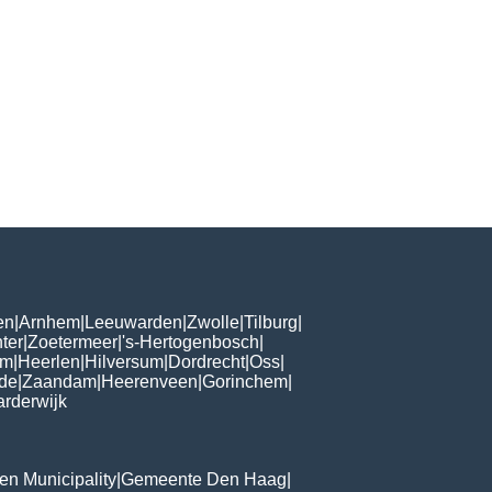
en
|
Arnhem
|
Leeuwarden
|
Zwolle
|
Tilburg
|
ter
|
Zoetermeer
|
's-Hertogenbosch
|
om
|
Heerlen
|
Hilversum
|
Dordrecht
|
Oss
|
de
|
Zaandam
|
Heerenveen
|
Gorinchem
|
rderwijk
n Municipality
|
Gemeente Den Haag
|