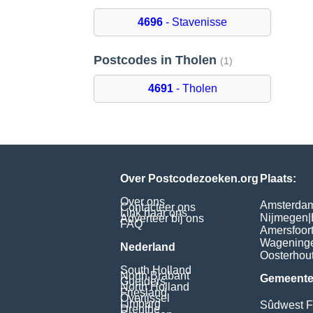
4696
- Stavenisse
Postcodes in Tholen
(1)
4691
- Tholen
Over Postcodezoeken.org
Plaats:
Over ons
Amsterda
Contacteer ons
Link naar ons
Nijmegen
|
Adverteer bij ons
FAQ
Amersfoor
Wagening
Nederland
Oosterhou
South Holland
North Brabant
Gemeente
Guelders
North Holland
Friesland
Overijssel
Limburg
Sûdwest F
Drenthe