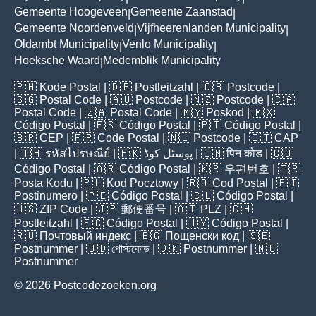
Gemeente Hoogeveen
Gemeente Zaanstad
|
|
Gemeente Noordenveld
Vijfheerenlanden Municipality
|
|
Oldambt Municipality
Venlo Municipality
|
|
Hoeksche Waard
Medemblik Municipality
|
🇵🇭
Kode Postal
| 🇩🇪
Postleitzahl
| 🇬🇧
Postcode
|
🇸🇬
Postal Code
| 🇦🇺
Postcode
| 🇳🇿
Postcode
| 🇨🇦
Postal Code
| 🇿🇦
Postal Code
| 🇲🇾
Poskod
| 🇲🇽
Código Postal
| 🇪🇸
Código Postal
| 🇵🇹
Código Postal
|
🇧🇷
CEP
| 🇫🇷
Code Postal
| 🇳🇱
Postcode
| 🇮🇹
CAP
| 🇹🇭
รหัสไปรษณีย์
| 🇵🇰
پوسٹل کوڈ
| 🇮🇳
पिन कोड
| 🇨🇴
Código Postal
| 🇦🇷
Código Postal
| 🇰🇷
우편번호
| 🇹🇷
Posta Kodu
| 🇵🇱
Kod Pocztowy
| 🇷🇴
Cod Poștal
| 🇫🇮
Postinumero
| 🇵🇪
Código Postal
| 🇨🇱
Código Postal
|
🇺🇸
ZIP Code
| 🇯🇵
郵便番号
| 🇦🇹
PLZ
| 🇨🇭
Postleitzahl
| 🇪🇨
Código Postal
| 🇺🇾
Código Postal
|
🇷🇺
Почтовый индекс
| 🇧🇬
Пощенски код
| 🇸🇪
Postnummer
| 🇧🇩
পোস্টকোড
| 🇩🇰
Postnummer
| 🇳🇴
Postnummer
© 2026 Postcodezoeken.org