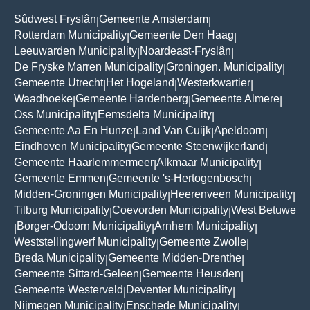
Sûdwest Fryslân
Gemeente Amsterdam
|
|
Rotterdam Municipality
Gemeente Den Haag
|
|
Leeuwarden Municipality
Noardeast-Fryslân
|
|
De Fryske Marren Municipality
Groningen. Municipality
|
|
Gemeente Utrecht
Het Hogeland
Westerkwartier
|
|
|
Waadhoeke
Gemeente Hardenberg
Gemeente Almere
|
|
|
Oss Municipality
Eemsdelta Municipality
|
|
Gemeente Aa En Hunze
Land Van Cuijk
Apeldoorn
|
|
|
Eindhoven Municipality
Gemeente Steenwijkerland
|
|
Gemeente Haarlemmermeer
Alkmaar Municipality
|
|
Gemeente Emmen
Gemeente 's-Hertogenbosch
|
|
Midden-Groningen Municipality
Heerenveen Municipality
|
|
Tilburg Municipality
Coevorden Municipality
West Betuwe
|
|
Borger-Odoorn Municipality
Arnhem Municipality
|
|
|
Weststellingwerf Municipality
Gemeente Zwolle
|
|
Breda Municipality
Gemeente Midden-Drenthe
|
|
Gemeente Sittard-Geleen
Gemeente Heusden
|
|
Gemeente Westerveld
Deventer Municipality
|
|
Nijmegen Municipality
Enschede Municipality
|
|