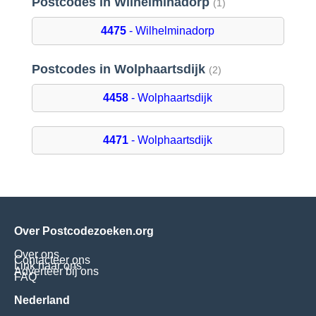
Postcodes in Wilhelminadorp
(1)
4475
- Wilhelminadorp
Postcodes in Wolphaartsdijk
(2)
4458
- Wolphaartsdijk
4471
- Wolphaartsdijk
Over Postcodezoeken.org
Over ons
Contacteer ons
Link naar ons
Adverteer bij ons
FAQ
Nederland