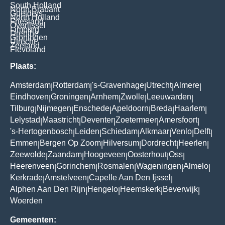
South Holland
North Brabant
Guelders
North Holland
Friesland
Overijssel
Limburg
Drenthe
Groningen
Utrecht
Zeeland
Flevoland
Plaats:
Amsterdam
Rotterdam
's-Gravenhage
Utrecht
Almere
|
|
|
|
|
Eindhoven
Groningen
Arnhem
Zwolle
Leeuwarden
|
|
|
|
|
Tilburg
Nijmegen
Enschede
Apeldoorn
Breda
Haarlem
|
|
|
|
|
|
Lelystad
Maastricht
Deventer
Zoetermeer
Amersfoort
|
|
|
|
|
's-Hertogenbosch
Leiden
Schiedam
Alkmaar
Venlo
Delft
|
|
|
|
|
|
Emmen
Bergen Op Zoom
Hilversum
Dordrecht
Heerlen
|
|
|
|
|
Zeewolde
Zaandam
Hoogeveen
Oosterhout
Oss
|
|
|
|
|
Heerenveen
Gorinchem
Rosmalen
Wageningen
Almelo
|
|
|
|
|
Kerkrade
Amstelveen
Capelle Aan Den Ijssel
|
|
|
Alphen Aan Den Rijn
Hengelo
Heemskerk
Beverwijk
|
|
|
|
Woerden
Gemeenten: