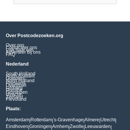
Over Postcodezoeken.org
Over ons
Contacteer ons
Link naar ons
Adverteer bij ons
FAQ
Nederland
South Holland
North Brabant
Guelders
North Holland
Friesland
Overijssel
Limburg
Drenthe
Groningen
Utrecht
Zeeland
Flevoland
Plaats:
Amsterdam
Rotterdam
's-Gravenhage
Almere
Utrecht
|
|
|
|
|
Eindhoven
Groningen
Arnhem
Zwolle
Leeuwarden
|
|
|
|
|