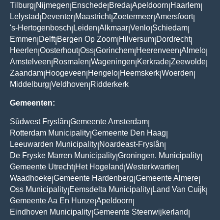
Tilburg
Nijmegen
Enschede
Breda
Apeldoorn
Haarlem
|
|
|
|
|
|
Lelystad
Deventer
Maastricht
Zoetermeer
Amersfoort
|
|
|
|
|
's-Hertogenbosch
Leiden
Alkmaar
Venlo
Schiedam
|
|
|
|
|
Emmen
Delft
Bergen Op Zoom
Hilversum
Dordrecht
|
|
|
|
|
Heerlen
Oosterhout
Oss
Gorinchem
Heerenveen
Almelo
|
|
|
|
|
|
Amstelveen
Rosmalen
Wageningen
Kerkrade
Zeewolde
|
|
|
|
|
Zaandam
Hoogeveen
Hengelo
Heemskerk
Woerden
|
|
|
|
|
Middelburg
Veldhoven
Ridderkerk
|
|
Gemeenten:
Sûdwest Fryslân
Gemeente Amsterdam
|
|
Rotterdam Municipality
Gemeente Den Haag
|
|
Leeuwarden Municipality
Noardeast-Fryslân
|
|
De Fryske Marren Municipality
Groningen. Municipality
|
|
Gemeente Utrecht
Het Hogeland
Westerkwartier
|
|
|
Waadhoeke
Gemeente Hardenberg
Gemeente Almere
|
|
|
Oss Municipality
Eemsdelta Municipality
Land Van Cuijk
|
|
|
Gemeente Aa En Hunze
Apeldoorn
|
|
Eindhoven Municipality
Gemeente Steenwijkerland
|
|