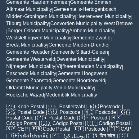
Gemeente Haarlemmermeer
Gemeente Emmen
|
|
Alkmaar Municipality
Gemeente 's-Hertogenbosch
|
|
Midden-Groningen Municipality
Heerenveen Municipality
|
|
Tilburg Municipality
Coevorden Municipality
West Betuwe
|
|
Borger-Odoorn Municipality
Arnhem Municipality
|
|
|
Weststellingwerf Municipality
Gemeente Zwolle
|
|
Breda Municipality
Gemeente Midden-Drenthe
|
|
Gemeente Heusden
Gemeente Sittard-Geleen
|
|
Gemeente Westerveld
Deventer Municipality
|
|
Nijmegen Municipality
Vijfheerenlanden Municipality
|
|
Enschede Municipality
Gemeente Hoogeveen
|
|
Gemeente Zaanstad
Gemeente Noordenveld
|
|
Oldambt Municipality
Venlo Municipality
|
|
Hoeksche Waard
Medemblik Municipality
|
🇵🇭
Kode Postal
| 🇩🇪
Postleitzahl
| 🇬🇧
Postcode
|
🇸🇬
Postal Code
| 🇦🇺
Postcode
| 🇳🇿
Postcode
| 🇨🇦
Postal Code
| 🇿🇦
Postal Code
| 🇲🇾
Poskod
| 🇲🇽
Código Postal
| 🇪🇸
Código Postal
| 🇵🇹
Código Postal
|
🇧🇷
CEP
| 🇫🇷
Code Postal
| 🇳🇱
Postcode
| 🇮🇹
CAP
| 🇹🇭
รหัสไปรษณีย์
| 🇵🇰
پوسٹل کوڈ
| 🇮🇳
पिन कोड
| 🇨🇴