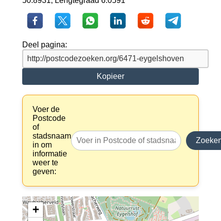
50.8931, Lengtegraad 6.0591
Deel pagina:
Kopieer
Voer de
Postcode
of
stadsnaam
Zoeke
in om
informatie
weer te
geven:
+