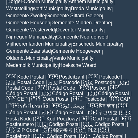
Borger-Odoorn Municipality
Arnhem Municipality
|
|
|
Weststellingwerf Municipality
Breda Municipality
|
|
Gemeente Zwolle
Gemeente Sittard-Geleen
|
|
Gemeente Heusden
Gemeente Midden-Drenthe
|
|
Gemeente Westerveld
Deventer Municipality
|
|
Nijmegen Municipality
Gemeente Noordenveld
|
|
Vijfheerenlanden Municipality
Enschede Municipality
|
|
Gemeente Zaanstad
Gemeente Hoogeveen
|
|
Oldambt Municipality
Venlo Municipality
|
|
Medemblik Municipality
Hoeksche Waard
|
🇵🇭
Kode Postal
| 🇩🇪
Postleitzahl
| 🇬🇧
Postcode
|
🇸🇬
Postal Code
| 🇦🇺
Postcode
| 🇳🇿
Postcode
| 🇨🇦
Postal Code
| 🇿🇦
Postal Code
| 🇲🇾
Poskod
| 🇲🇽
Código Postal
| 🇪🇸
Código Postal
| 🇵🇹
Código Postal
|
🇧🇷
CEP
| 🇫🇷
Code Postal
| 🇳🇱
Postcode
| 🇮🇹
CAP
| 🇹🇭
รหัสไปรษณีย์
| 🇵🇰
پوسٹل کوڈ
| 🇮🇳
पिन कोड
| 🇨🇴
Código Postal
| 🇦🇷
Código Postal
| 🇰🇷
우편번호
| 🇹🇷
Posta Kodu
| 🇵🇱
Kod Pocztowy
| 🇷🇴
Cod Poștal
| 🇫🇮
Postinumero
| 🇵🇪
Código Postal
| 🇨🇱
Código Postal
|
🇺🇸
ZIP Code
| 🇯🇵
郵便番号
| 🇦🇹
PLZ
| 🇨🇭
Postleitzahl
| 🇪🇨
Código Postal
| 🇺🇾
Código Postal
|