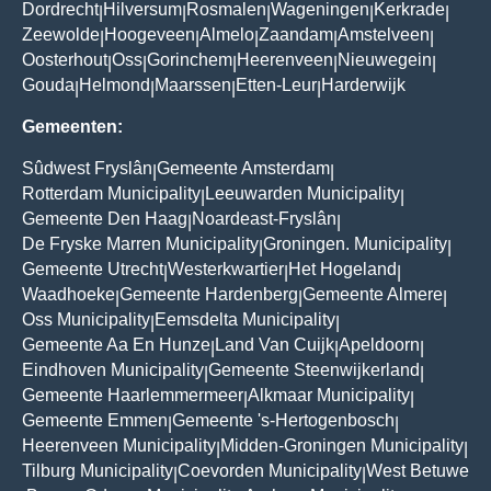
Dordrecht
Hilversum
Rosmalen
Wageningen
Kerkrade
|
|
|
|
|
Zeewolde
Hoogeveen
Almelo
Zaandam
Amstelveen
|
|
|
|
|
Oosterhout
Oss
Gorinchem
Heerenveen
Nieuwegein
|
|
|
|
|
Gouda
Helmond
Maarssen
Etten-Leur
Harderwijk
|
|
|
|
Gemeenten:
Sûdwest Fryslân
Gemeente Amsterdam
|
|
Rotterdam Municipality
Leeuwarden Municipality
|
|
Gemeente Den Haag
Noardeast-Fryslân
|
|
De Fryske Marren Municipality
Groningen. Municipality
|
|
Gemeente Utrecht
Westerkwartier
Het Hogeland
|
|
|
Waadhoeke
Gemeente Hardenberg
Gemeente Almere
|
|
|
Oss Municipality
Eemsdelta Municipality
|
|
Gemeente Aa En Hunze
Land Van Cuijk
Apeldoorn
|
|
|
Eindhoven Municipality
Gemeente Steenwijkerland
|
|
Gemeente Haarlemmermeer
Alkmaar Municipality
|
|
Gemeente Emmen
Gemeente 's-Hertogenbosch
|
|
Heerenveen Municipality
Midden-Groningen Municipality
|
|
Tilburg Municipality
Coevorden Municipality
West Betuwe
|
|