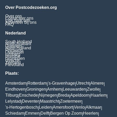
Over Postcodezoeken.org
Over ons
Contacteer ons
Link naar ons
Adverteer bij ons
FAQ
Nederland
South Holland
North Brabant
Guelders
North Holland
Friesland
Overijssel
Limburg
Drenthe
Groningen
Utrecht
Zeeland
Flevoland
Plaats:
Amsterdam
Rotterdam
's-Gravenhage
Utrecht
Almere
|
|
|
|
|
Eindhoven
Groningen
Arnhem
Leeuwarden
Zwolle
|
|
|
|
|
Tilburg
Enschede
Nijmegen
Breda
Apeldoorn
Haarlem
|
|
|
|
|
|
Lelystad
Deventer
Maastricht
Zoetermeer
|
|
|
|
's-Hertogenbosch
Leiden
Amersfoort
Venlo
Alkmaar
|
|
|
|
|
Schiedam
Emmen
Delft
Bergen Op Zoom
Heerlen
|
|
|
|
|