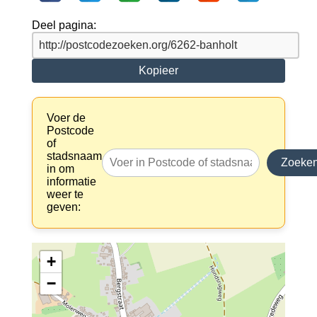
Deel pagina:
Kopieer
Voer de
Postcode
of
stadsnaam
Zoeke
in om
informatie
weer te
geven:
+
−