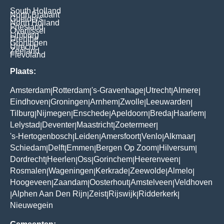
South Holland
North Brabant
Guelders
North Holland
Friesland
Overijssel
Limburg
Drenthe
Groningen
Utrecht
Zeeland
Flevoland
Plaats:
Amsterdam
Rotterdam
's-Gravenhage
Utrecht
Almere
|
|
|
|
|
Eindhoven
Groningen
Arnhem
Zwolle
Leeuwarden
|
|
|
|
|
Tilburg
Nijmegen
Enschede
Apeldoorn
Breda
Haarlem
|
|
|
|
|
|
Lelystad
Deventer
Maastricht
Zoetermeer
|
|
|
|
's-Hertogenbosch
Leiden
Amersfoort
Venlo
Alkmaar
|
|
|
|
|
Schiedam
Delft
Emmen
Bergen Op Zoom
Hilversum
|
|
|
|
|
Dordrecht
Heerlen
Oss
Gorinchem
Heerenveen
|
|
|
|
|
Rosmalen
Wageningen
Kerkrade
Zeewolde
Almelo
|
|
|
|
|
Hoogeveen
Zaandam
Oosterhout
Amstelveen
Veldhoven
|
|
|
|
Alphen Aan Den Rijn
Zeist
Rijswijk
Ridderkerk
|
|
|
|
|
Nieuwegein