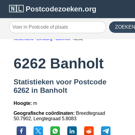
🇳🇱 Postcodezoeken.org
ZOEKE
Voer in Postcode of plaats
Nederland
Limburg
Banholt
6262
6262 Banholt
Statistieken voor Postcode
6262 in Banholt
Hoogte:
m
Geografische coördinaten:
Breedtegraad
50.7902, Lengtegraad 5.8083