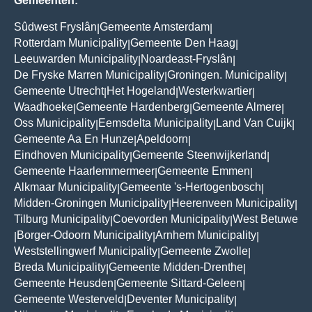
Gemeenten:
Sûdwest Fryslân
Gemeente Amsterdam
|
|
Rotterdam Municipality
Gemeente Den Haag
|
|
Leeuwarden Municipality
Noardeast-Fryslân
|
|
De Fryske Marren Municipality
Groningen. Municipality
|
|
Gemeente Utrecht
Het Hogeland
Westerkwartier
|
|
|
Waadhoeke
Gemeente Hardenberg
Gemeente Almere
|
|
|
Oss Municipality
Eemsdelta Municipality
Land Van Cuijk
|
|
|
Gemeente Aa En Hunze
Apeldoorn
|
|
Eindhoven Municipality
Gemeente Steenwijkerland
|
|
Gemeente Haarlemmermeer
Gemeente Emmen
|
|
Alkmaar Municipality
Gemeente 's-Hertogenbosch
|
|
Midden-Groningen Municipality
Heerenveen Municipality
|
|
Tilburg Municipality
Coevorden Municipality
West Betuwe
|
|
Borger-Odoorn Municipality
Arnhem Municipality
|
|
|
Weststellingwerf Municipality
Gemeente Zwolle
|
|
Breda Municipality
Gemeente Midden-Drenthe
|
|
Gemeente Heusden
Gemeente Sittard-Geleen
|
|
Gemeente Westerveld
Deventer Municipality
|
|