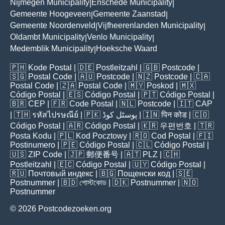
Nijmegen Municipality
Enschede Municipality
|
|
Gemeente Hoogeveen
Gemeente Zaanstad
|
|
Gemeente Noordenveld
Vijfheerenlanden Municipality
|
|
Oldambt Municipality
Venlo Municipality
|
|
Medemblik Municipality
Hoeksche Waard
|
🇵🇭
Kode Postal
| 🇩🇪
Postleitzahl
| 🇬🇧
Postcode
|
🇸🇬
Postal Code
| 🇦🇺
Postcode
| 🇳🇿
Postcode
| 🇨🇦
Postal Code
| 🇿🇦
Postal Code
| 🇲🇾
Poskod
| 🇲🇽
Código Postal
| 🇪🇸
Código Postal
| 🇵🇹
Código Postal
|
🇧🇷
CEP
| 🇫🇷
Code Postal
| 🇳🇱
Postcode
| 🇮🇹
CAP
| 🇹🇭
รหัสไปรษณีย์
| 🇵🇰
پوسٹل کوڈ
| 🇮🇳
पिन कोड
| 🇨🇴
Código Postal
| 🇦🇷
Código Postal
| 🇰🇷
우편번호
| 🇹🇷
Posta Kodu
| 🇵🇱
Kod Pocztowy
| 🇷🇴
Cod Poștal
| 🇫🇮
Postinumero
| 🇵🇪
Código Postal
| 🇨🇱
Código Postal
|
🇺🇸
ZIP Code
| 🇯🇵
郵便番号
| 🇦🇹
PLZ
| 🇨🇭
Postleitzahl
| 🇪🇨
Código Postal
| 🇺🇾
Código Postal
|
🇷🇺
Почтовый индекс
| 🇧🇬
Пощенски код
| 🇸🇪
Postnummer
| 🇧🇩
পোস্টকোড
| 🇩🇰
Postnummer
| 🇳🇴
Postnummer
© 2026 Postcodezoeken.org