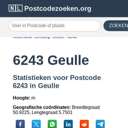
🇳🇱 Postcodezoeken.org
ZOEKE
Voer in Postcode of plaats
Nederland
Limburg
Geulle
6243
6243 Geulle
Statistieken voor Postcode
6243 in Geulle
Hoogte:
m
Geografische coördinaten:
Breedtegraad
50.9225, Lengtegraad 5.7501