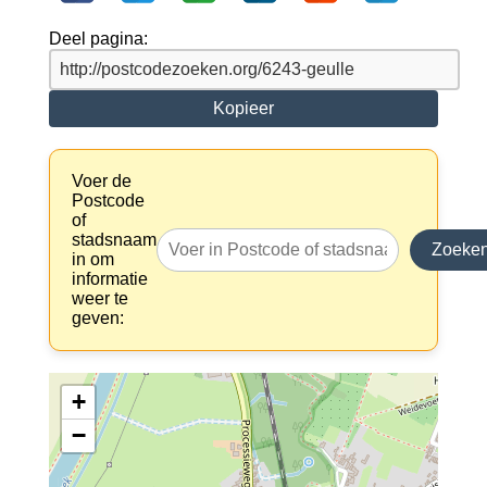
Deel pagina:
Kopieer
Voer de
Postcode
of
stadsnaam
Zoeke
in om
informatie
weer te
geven:
+
−