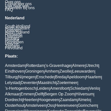
Over ons
Contacteer ons
Link naar ons
Adverteer bij ons
FAQ
Nederland
South Holland
North Brabant
Guelders
North Holland
Friesland
Overijssel
Limburg
Drenthe
Groningen
Utrecht
Zeeland
Flevoland
Plaats:
Amsterdam
Rotterdam
's-Gravenhage
Almere
Utrecht
|
|
|
|
|
Eindhoven
Groningen
Arnhem
Zwolle
Leeuwarden
|
|
|
|
|
Tilburg
Nijmegen
Enschede
Breda
Apeldoorn
Haarlem
|
|
|
|
|
|
Lelystad
Deventer
Maastricht
Zoetermeer
|
|
|
|
's-Hertogenbosch
Leiden
Amersfoort
Schiedam
Venlo
|
|
|
|
|
Alkmaar
Emmen
Delft
Bergen Op Zoom
Hilversum
|
|
|
|
|
Dordrecht
Heerlen
Hoogeveen
Zaandam
Almelo
|
|
|
|
|
Oosterhout
Amstelveen
Oss
Heerenveen
Gorinchem
|
|
|
|
|