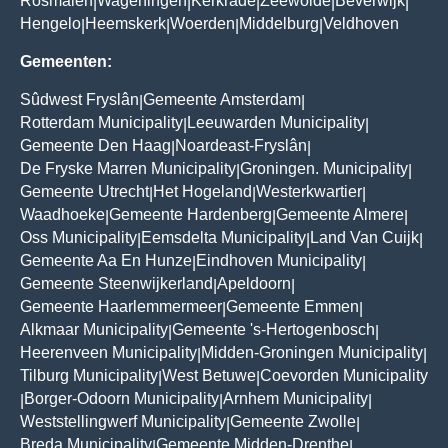
Rosmalen
Wageningen
Kerkrade
Zeewolde
Beverwijk
|
|
|
|
|
Hengelo
Heemskerk
Woerden
Middelburg
Veldhoven
|
|
|
|
Gemeenten:
Sûdwest Fryslân
Gemeente Amsterdam
|
|
Rotterdam Municipality
Leeuwarden Municipality
|
|
Gemeente Den Haag
Noardeast-Fryslân
|
|
De Fryske Marren Municipality
Groningen. Municipality
|
|
Gemeente Utrecht
Het Hogeland
Westerkwartier
|
|
|
Waadhoeke
Gemeente Hardenberg
Gemeente Almere
|
|
|
Oss Municipality
Eemsdelta Municipality
Land Van Cuijk
|
|
|
Gemeente Aa En Hunze
Eindhoven Municipality
|
|
Gemeente Steenwijkerland
Apeldoorn
|
|
Gemeente Haarlemmermeer
Gemeente Emmen
|
|
Alkmaar Municipality
Gemeente 's-Hertogenbosch
|
|
Heerenveen Municipality
Midden-Groningen Municipality
|
|
Tilburg Municipality
West Betuwe
Coevorden Municipality
|
|
Borger-Odoorn Municipality
Arnhem Municipality
|
|
|
Weststellingwerf Municipality
Gemeente Zwolle
|
|
Breda Municipality
Gemeente Midden-Drenthe
|
|