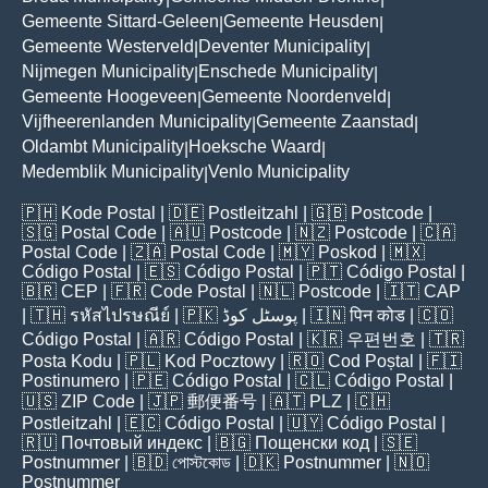
Gemeente Sittard-Geleen
Gemeente Heusden
|
|
Gemeente Westerveld
Deventer Municipality
|
|
Nijmegen Municipality
Enschede Municipality
|
|
Gemeente Hoogeveen
Gemeente Noordenveld
|
|
Vijfheerenlanden Municipality
Gemeente Zaanstad
|
|
Oldambt Municipality
Hoeksche Waard
|
|
Medemblik Municipality
Venlo Municipality
|
🇵🇭
Kode Postal
| 🇩🇪
Postleitzahl
| 🇬🇧
Postcode
|
🇸🇬
Postal Code
| 🇦🇺
Postcode
| 🇳🇿
Postcode
| 🇨🇦
Postal Code
| 🇿🇦
Postal Code
| 🇲🇾
Poskod
| 🇲🇽
Código Postal
| 🇪🇸
Código Postal
| 🇵🇹
Código Postal
|
🇧🇷
CEP
| 🇫🇷
Code Postal
| 🇳🇱
Postcode
| 🇮🇹
CAP
| 🇹🇭
รหัสไปรษณีย์
| 🇵🇰
پوسٹل کوڈ
| 🇮🇳
पिन कोड
| 🇨🇴
Código Postal
| 🇦🇷
Código Postal
| 🇰🇷
우편번호
| 🇹🇷
Posta Kodu
| 🇵🇱
Kod Pocztowy
| 🇷🇴
Cod Poștal
| 🇫🇮
Postinumero
| 🇵🇪
Código Postal
| 🇨🇱
Código Postal
|
🇺🇸
ZIP Code
| 🇯🇵
郵便番号
| 🇦🇹
PLZ
| 🇨🇭
Postleitzahl
| 🇪🇨
Código Postal
| 🇺🇾
Código Postal
|
🇷🇺
Почтовый индекс
| 🇧🇬
Пощенски код
| 🇸🇪
Postnummer
| 🇧🇩
পোস্টকোড
| 🇩🇰
Postnummer
| 🇳🇴
Postnummer