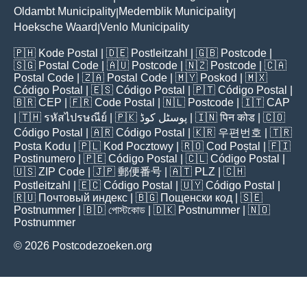
Oldambt Municipality
Medemblik Municipality
|
|
Hoeksche Waard
Venlo Municipality
|
🇵🇭
Kode Postal
| 🇩🇪
Postleitzahl
| 🇬🇧
Postcode
|
🇸🇬
Postal Code
| 🇦🇺
Postcode
| 🇳🇿
Postcode
| 🇨🇦
Postal Code
| 🇿🇦
Postal Code
| 🇲🇾
Poskod
| 🇲🇽
Código Postal
| 🇪🇸
Código Postal
| 🇵🇹
Código Postal
|
🇧🇷
CEP
| 🇫🇷
Code Postal
| 🇳🇱
Postcode
| 🇮🇹
CAP
| 🇹🇭
รหัสไปรษณีย์
| 🇵🇰
پوسٹل کوڈ
| 🇮🇳
पिन कोड
| 🇨🇴
Código Postal
| 🇦🇷
Código Postal
| 🇰🇷
우편번호
| 🇹🇷
Posta Kodu
| 🇵🇱
Kod Pocztowy
| 🇷🇴
Cod Poștal
| 🇫🇮
Postinumero
| 🇵🇪
Código Postal
| 🇨🇱
Código Postal
|
🇺🇸
ZIP Code
| 🇯🇵
郵便番号
| 🇦🇹
PLZ
| 🇨🇭
Postleitzahl
| 🇪🇨
Código Postal
| 🇺🇾
Código Postal
|
🇷🇺
Почтовый индекс
| 🇧🇬
Пощенски код
| 🇸🇪
Postnummer
| 🇧🇩
পোস্টকোড
| 🇩🇰
Postnummer
| 🇳🇴
Postnummer
© 2026 Postcodezoeken.org