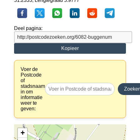
51.2333, Lengtegraad 5.9777
Deel pagina:
Kopieer
Voer de
Postcode
of
stadsnaam
Zoeke
in om
informatie
weer te
geven:
+