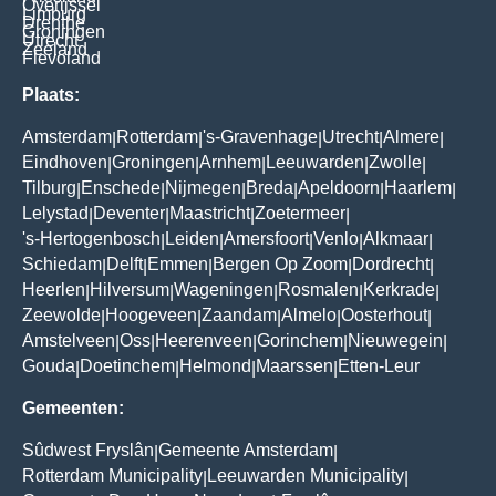
Overijssel
Limburg
Drenthe
Groningen
Utrecht
Zeeland
Flevoland
Plaats:
Amsterdam
Rotterdam
's-Gravenhage
Utrecht
Almere
|
|
|
|
|
Eindhoven
Groningen
Arnhem
Leeuwarden
Zwolle
|
|
|
|
|
Tilburg
Enschede
Nijmegen
Breda
Apeldoorn
Haarlem
|
|
|
|
|
|
Lelystad
Deventer
Maastricht
Zoetermeer
|
|
|
|
's-Hertogenbosch
Leiden
Amersfoort
Venlo
Alkmaar
|
|
|
|
|
Schiedam
Delft
Emmen
Bergen Op Zoom
Dordrecht
|
|
|
|
|
Heerlen
Hilversum
Wageningen
Rosmalen
Kerkrade
|
|
|
|
|
Zeewolde
Hoogeveen
Zaandam
Almelo
Oosterhout
|
|
|
|
|
Amstelveen
Oss
Heerenveen
Gorinchem
Nieuwegein
|
|
|
|
|
Gouda
Doetinchem
Helmond
Maarssen
Etten-Leur
|
|
|
|
Gemeenten:
Sûdwest Fryslân
Gemeente Amsterdam
|
|
Rotterdam Municipality
Leeuwarden Municipality
|
|