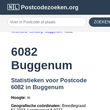
🇳🇱 Postcodezoeken.org
ZOEKE
Voer in Postcode of plaats
Nederland
Limburg
Buggenum
6082
6082
Buggenum
Statistieken voor Postcode
6082 in Buggenum
Hoogte:
m
Geografische coördinaten:
Breedtegraad