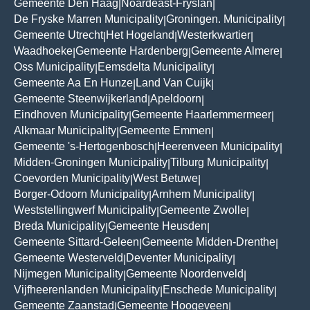
Gemeente Den Haag
Noardeast-Fryslân
|
|
De Fryske Marren Municipality
Groningen. Municipality
|
|
Gemeente Utrecht
Het Hogeland
Westerkwartier
|
|
|
Waadhoeke
Gemeente Hardenberg
Gemeente Almere
|
|
|
Oss Municipality
Eemsdelta Municipality
|
|
Gemeente Aa En Hunze
Land Van Cuijk
|
|
Gemeente Steenwijkerland
Apeldoorn
|
|
Eindhoven Municipality
Gemeente Haarlemmermeer
|
|
Alkmaar Municipality
Gemeente Emmen
|
|
Gemeente 's-Hertogenbosch
Heerenveen Municipality
|
|
Midden-Groningen Municipality
Tilburg Municipality
|
|
Coevorden Municipality
West Betuwe
|
|
Borger-Odoorn Municipality
Arnhem Municipality
|
|
Weststellingwerf Municipality
Gemeente Zwolle
|
|
Breda Municipality
Gemeente Heusden
|
|
Gemeente Sittard-Geleen
Gemeente Midden-Drenthe
|
|
Gemeente Westerveld
Deventer Municipality
|
|
Nijmegen Municipality
Gemeente Noordenveld
|
|
Vijfheerenlanden Municipality
Enschede Municipality
|
|
Gemeente Zaanstad
Gemeente Hoogeveen
|
|