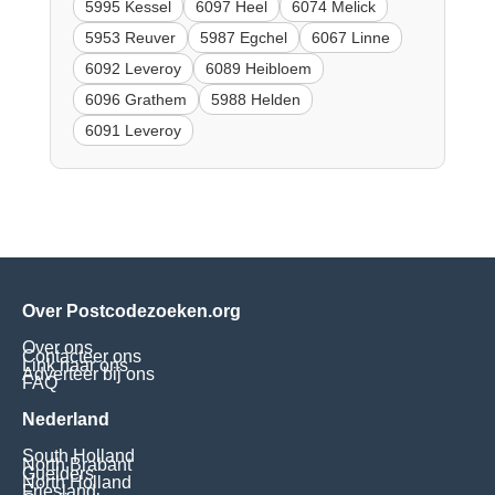
5995 Kessel
6097 Heel
6074 Melick
5953 Reuver
5987 Egchel
6067 Linne
6092 Leveroy
6089 Heibloem
6096 Grathem
5988 Helden
6091 Leveroy
Over Postcodezoeken.org
Over ons
Contacteer ons
Link naar ons
Adverteer bij ons
FAQ
Nederland
South Holland
North Brabant
Guelders
North Holland
Friesland