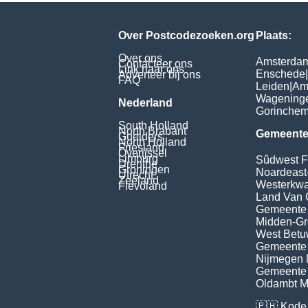
Over Postcodezoeken.org
Plaats:
Over ons
Amsterda
Contacteer ons
Link naar ons
Enschede
|
Adverteer bij ons
FAQ
Leiden
|
Am
Wagening
Nederland
Gorinche
South Holland
North Brabant
Gemeente
Guelders
North Holland
Friesland
Overijssel
Limburg
Sûdwest F
Drenthe
Groningen
Noardeast
Utrecht
Zeeland
Westerkwar
Flevoland
Land Van 
Gemeente
Midden-Gr
West Bet
Gemeente 
Nijmegen M
Gemeente
Oldambt Mu
🇵🇭
Kode 