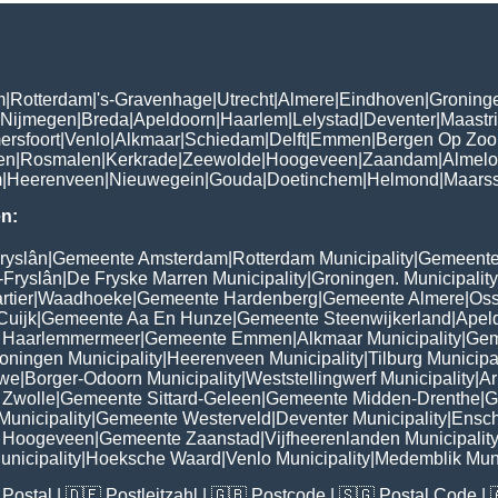
m
|
Rotterdam
|
's-Gravenhage
|
Utrecht
|
Almere
|
Eindhoven
|
Groning
Nijmegen
|
Breda
|
Apeldoorn
|
Haarlem
|
Lelystad
|
Deventer
|
Maastri
ersfoort
|
Venlo
|
Alkmaar
|
Schiedam
|
Delft
|
Emmen
|
Bergen Op Zo
en
|
Rosmalen
|
Kerkrade
|
Zeewolde
|
Hoogeveen
|
Zaandam
|
Almelo
m
|
Heerenveen
|
Nieuwegein
|
Gouda
|
Doetinchem
|
Helmond
|
Maars
n:
ryslân
|
Gemeente Amsterdam
|
Rotterdam Municipality
|
Gemeente
-Fryslân
|
De Fryske Marren Municipality
|
Groningen. Municipality
tier
|
Waadhoeke
|
Gemeente Hardenberg
|
Gemeente Almere
|
Oss
Cuijk
|
Gemeente Aa En Hunze
|
Gemeente Steenwijkerland
|
Apel
 Haarlemmermeer
|
Gemeente Emmen
|
Alkmaar Municipality
|
Gem
oningen Municipality
|
Heerenveen Municipality
|
Tilburg Municipa
uwe
|
Borger-Odoorn Municipality
|
Weststellingwerf Municipality
|
Ar
Zwolle
|
Gemeente Sittard-Geleen
|
Gemeente Midden-Drenthe
|
G
unicipality
|
Gemeente Westerveld
|
Deventer Municipality
|
Ensch
 Hoogeveen
|
Gemeente Zaanstad
|
Vijfheerenlanden Municipalit
nicipality
|
Hoeksche Waard
|
Venlo Municipality
|
Medemblik Muni
Postal
| 🇩🇪
Postleitzahl
| 🇬🇧
Postcode
| 🇸🇬
Postal Code
| 