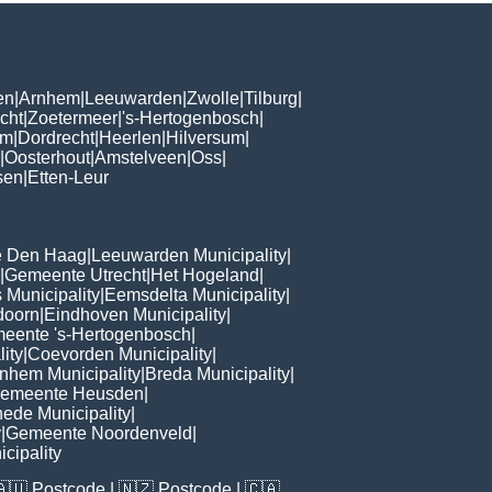
en
|
Arnhem
|
Leeuwarden
|
Zwolle
|
Tilburg
|
cht
|
Zoetermeer
|
's-Hertogenbosch
|
om
|
Dordrecht
|
Heerlen
|
Hilversum
|
|
Oosterhout
|
Amstelveen
|
Oss
|
sen
|
Etten-Leur
 Den Haag
|
Leeuwarden Municipality
|
|
Gemeente Utrecht
|
Het Hogeland
|
 Municipality
|
Eemsdelta Municipality
|
doorn
|
Eindhoven Municipality
|
eente 's-Hertogenbosch
|
lity
|
Coevorden Municipality
|
nhem Municipality
|
Breda Municipality
|
emeente Heusden
|
ede Municipality
|
y
|
Gemeente Noordenveld
|
cipality
🇦🇺
Postcode
| 🇳🇿
Postcode
| 🇨🇦