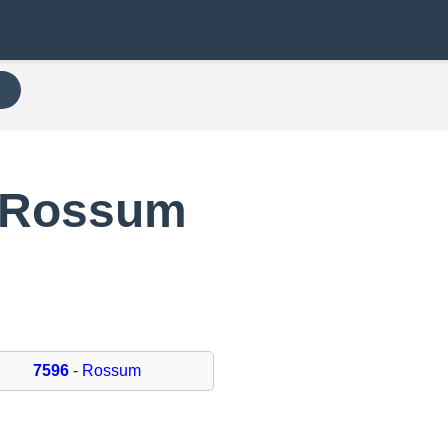
N
n Rossum
7596
- Rossum