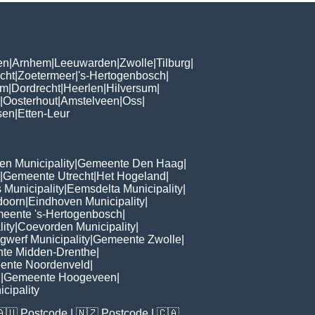
en
|
Arnhem
|
Leeuwarden
|
Zwolle
|
Tilburg
|
cht
|
Zoetermeer
|
's-Hertogenbosch
|
om
|
Dordrecht
|
Heerlen
|
Hilversum
|
|
Oosterhout
|
Amstelveen
|
Oss
|
sen
|
Etten-Leur
n Municipality
|
Gemeente Den Haag
|
|
Gemeente Utrecht
|
Het Hogeland
|
 Municipality
|
Eemsdelta Municipality
|
doorn
|
Eindhoven Municipality
|
eente 's-Hertogenbosch
|
lity
|
Coevorden Municipality
|
ngwerf Municipality
|
Gemeente Zwolle
|
te Midden-Drenthe
|
ente Noordenveld
|
d
|
Gemeente Hoogeveen
|
cipality
🇦🇺
Postcode
| 🇳🇿
Postcode
| 🇨🇦