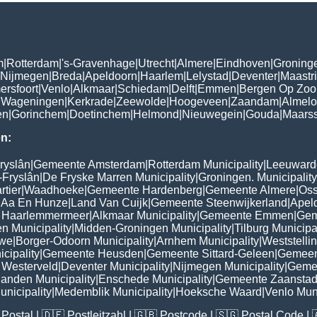
m
|
Rotterdam
|
's-Gravenhage
|
Utrecht
|
Almere
|
Eindhoven
|
Groning
Nijmegen
|
Breda
|
Apeldoorn
|
Haarlem
|
Lelystad
|
Deventer
|
Maastri
ersfoort
|
Venlo
|
Alkmaar
|
Schiedam
|
Delft
|
Emmen
|
Bergen Op Zo
|
Wageningen
|
Kerkrade
|
Zeewolde
|
Hoogeveen
|
Zaandam
|
Almelo
en
|
Gorinchem
|
Doetinchem
|
Helmond
|
Nieuwegein
|
Gouda
|
Maars
n:
ryslân
|
Gemeente Amsterdam
|
Rotterdam Municipality
|
Leeuwarde
-Fryslân
|
De Fryske Marren Municipality
|
Groningen. Municipality
tier
|
Waadhoeke
|
Gemeente Hardenberg
|
Gemeente Almere
|
Oss
 Aa En Hunze
|
Land Van Cuijk
|
Gemeente Steenwijkerland
|
Apel
 Haarlemmermeer
|
Alkmaar Municipality
|
Gemeente Emmen
|
Gem
n Municipality
|
Midden-Groningen Municipality
|
Tilburg Municipa
uwe
|
Borger-Odoorn Municipality
|
Arnhem Municipality
|
Weststelli
cipality
|
Gemeente Heusden
|
Gemeente Sittard-Geleen
|
Gemeen
Westerveld
|
Deventer Municipality
|
Nijmegen Municipality
|
Geme
landen Municipality
|
Enschede Municipality
|
Gemeente Zaansta
nicipality
|
Medemblik Municipality
|
Hoeksche Waard
|
Venlo Muni
Postal
| 🇩🇪
Postleitzahl
| 🇬🇧
Postcode
| 🇸🇬
Postal Code
| 