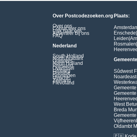
Over Postcodezoeken.org
Plaats:
Over ons
Amsterda
Contacteer ons
Link naar ons
Enschede
|
Adverteer bij ons
FAQ
Leiden
|
Am
Rosmalen
Nederland
Heerenve
South Holland
North Brabant
Gemeente
Guelders
North Holland
Friesland
Overijssel
Limburg
Sûdwest F
Drenthe
Groningen
Noardeast
Utrecht
Zeeland
Westerkwar
Flevoland
Gemeente
Gemeente
Heerenvee
West Bet
Breda Muni
Gemeente 
Vijfheeren
Oldambt Mu
🇵🇭
Kode 