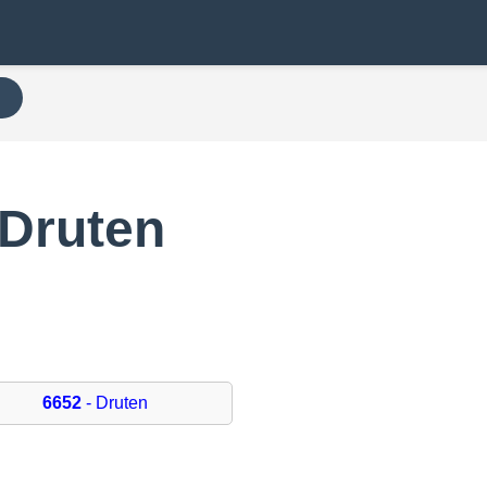
N
 Druten
6652
- Druten