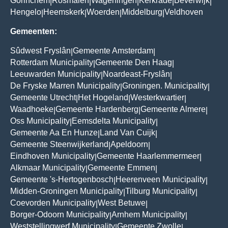
Gorinchem
Rosmalen
Wageningen
Kerkrade
Beverwijk
|
|
|
|
|
Hengelo
Heemskerk
Woerden
Middelburg
Veldhoven
|
|
|
|
Gemeenten:
Sûdwest Fryslân
Gemeente Amsterdam
|
|
Rotterdam Municipality
Gemeente Den Haag
|
|
Leeuwarden Municipality
Noardeast-Fryslân
|
|
De Fryske Marren Municipality
Groningen. Municipality
|
|
Gemeente Utrecht
Het Hogeland
Westerkwartier
|
|
|
Waadhoeke
Gemeente Hardenberg
Gemeente Almere
|
|
|
Oss Municipality
Eemsdelta Municipality
|
|
Gemeente Aa En Hunze
Land Van Cuijk
|
|
Gemeente Steenwijkerland
Apeldoorn
|
|
Eindhoven Municipality
Gemeente Haarlemmermeer
|
|
Alkmaar Municipality
Gemeente Emmen
|
|
Gemeente 's-Hertogenbosch
Heerenveen Municipality
|
|
Midden-Groningen Municipality
Tilburg Municipality
|
|
Coevorden Municipality
West Betuwe
|
|
Borger-Odoorn Municipality
Arnhem Municipality
|
|
Weststellingwerf Municipality
Gemeente Zwolle
|
|