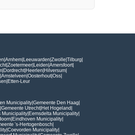
en
|
Arnhem
|
Leeuwarden
|
Zwolle
|
Tilburg
|
cht
|
Zoetermeer
|
Leiden
|
Amersfoort
|
m
|
Dordrecht
|
Heerlen
|
Hilversum
|
|
Amstelveen
|
Oosterhout
|
Oss
|
sen
|
Etten-Leur
n Municipality
|
Gemeente Den Haag
|
|
Gemeente Utrecht
|
Het Hogeland
|
 Municipality
|
Eemsdelta Municipality
|
doorn
|
Eindhoven Municipality
|
eente 's-Hertogenbosch
|
lity
|
Coevorden Municipality
|