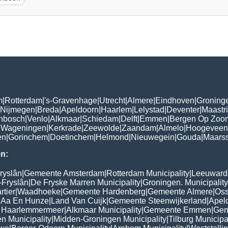
m
|
Rotterdam
|
's-Gravenhage
|
Utrecht
|
Almere
|
Eindhoven
|
Groning
Nijmegen
|
Breda
|
Apeldoorn
|
Haarlem
|
Lelystad
|
Deventer
|
Maastri
enbosch
|
Venlo
|
Alkmaar
|
Schiedam
|
Delft
|
Emmen
|
Bergen Op Zoo
|
Wageningen
|
Kerkrade
|
Zeewolde
|
Zaandam
|
Almelo
|
Hoogeveen
en
|
Gorinchem
|
Doetinchem
|
Helmond
|
Nieuwegein
|
Gouda
|
Maars
n:
ryslân
|
Gemeente Amsterdam
|
Rotterdam Municipality
|
Leeuwarde
-Fryslân
|
De Fryske Marren Municipality
|
Groningen. Municipality
tier
|
Waadhoeke
|
Gemeente Hardenberg
|
Gemeente Almere
|
Oss
 Aa En Hunze
|
Land Van Cuijk
|
Gemeente Steenwijkerland
|
Apel
 Haarlemmermeer
|
Alkmaar Municipality
|
Gemeente Emmen
|
Gem
n Municipality
|
Midden-Groningen Municipality
|
Tilburg Municipa