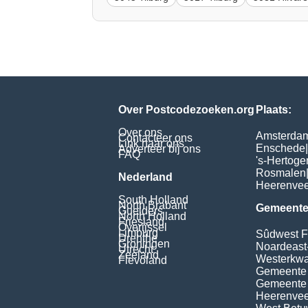
Over Postcodezoeken.org
Plaats:
Over ons
Amsterda
Contacteer ons
Link naar ons
Enschede
|
Adverteer bij ons
FAQ
's-Hertog
Rosmalen
Nederland
Heerenve
South Holland
North Brabant
Gemeente
Guelders
North Holland
Friesland
Overijssel
Limburg
Sûdwest F
Drenthe
Groningen
Noardeast
Utrecht
Zeeland
Westerkwar
Flevoland
Gemeente
Gemeente
Heerenvee