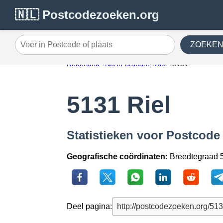
🇳🇱 Postcodezoeken.org
ZOEKE
Voer in Postcode of plaats
Nederland
North Brabant
Riel
5131
5131 Riel
Statistieken voor Postcode 
Geografische coördinaten:
Breedtegraad 5
Deel pagina: