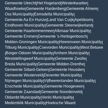
Gemeente Utrecht
Het Hogeland
Westerkwartier
|
|
|
Waadhoeke
Gemeente Hardenberg
Gemeente Almere
|
|
|
Oss Municipality
Eemsdelta Municipality
|
|
Gemeente Aa En Hunze
Land Van Cuijk
Apeldoorn
|
|
|
Eindhoven Municipality
Gemeente Steenwijkerland
|
|
Gemeente Haarlemmermeer
Alkmaar Municipality
|
|
Gemeente Emmen
Gemeente 's-Hertogenbosch
|
|
Midden-Groningen Municipality
Heerenveen Municipality
|
|
Tilburg Municipality
Coevorden Municipality
West Betuwe
|
|
Borger-Odoorn Municipality
Arnhem Municipality
|
|
|
Weststellingwerf Municipality
Gemeente Zwolle
|
|
Breda Municipality
Gemeente Midden-Drenthe
|
|
Gemeente Sittard-Geleen
Gemeente Heusden
|
|
Gemeente Westerveld
Deventer Municipality
|
|
Nijmegen Municipality
Vijfheerenlanden Municipality
|
|
Enschede Municipality
Gemeente Hoogeveen
|
|
Gemeente Zaanstad
Gemeente Noordenveld
|
|
Oldambt Municipality
Venlo Municipality
|
|
Medemblik Municipality
Hoeksche Waard
|