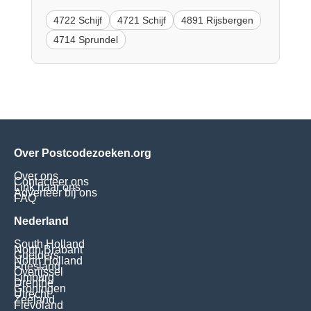
4722 Schijf
4721 Schijf
4891 Rijsbergen
4714 Sprundel
Over Postcodezoeken.org
Over ons
Contacteer ons
Link naar ons
Adverteer bij ons
FAQ
Nederland
South Holland
North Brabant
Guelders
North Holland
Friesland
Overijssel
Limburg
Drenthe
Groningen
Utrecht
Zeeland
Flevoland