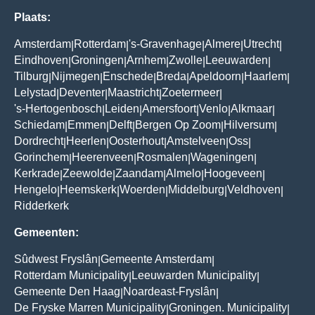
Plaats:
Amsterdam
Rotterdam
's-Gravenhage
Almere
Utrecht
|
|
|
|
|
Eindhoven
Groningen
Arnhem
Zwolle
Leeuwarden
|
|
|
|
|
Tilburg
Nijmegen
Enschede
Breda
Apeldoorn
Haarlem
|
|
|
|
|
|
Lelystad
Deventer
Maastricht
Zoetermeer
|
|
|
|
's-Hertogenbosch
Leiden
Amersfoort
Venlo
Alkmaar
|
|
|
|
|
Schiedam
Emmen
Delft
Bergen Op Zoom
Hilversum
|
|
|
|
|
Dordrecht
Heerlen
Oosterhout
Amstelveen
Oss
|
|
|
|
|
Gorinchem
Heerenveen
Rosmalen
Wageningen
|
|
|
|
Kerkrade
Zeewolde
Zaandam
Almelo
Hoogeveen
|
|
|
|
|
Hengelo
Heemskerk
Woerden
Middelburg
Veldhoven
|
|
|
|
|
Ridderkerk
Gemeenten:
Sûdwest Fryslân
Gemeente Amsterdam
|
|
Rotterdam Municipality
Leeuwarden Municipality
|
|
Gemeente Den Haag
Noardeast-Fryslân
|
|
De Fryske Marren Municipality
Groningen. Municipality
|
|