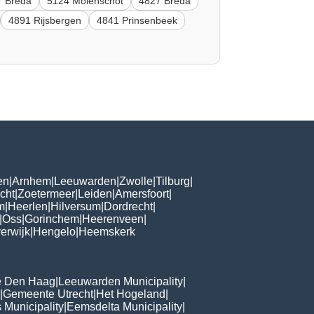
7 Breda
5124 Molenschot
4827 Breda
4891 Rijsbergen
4841 Prinsenbeek
en
|
Arnhem
|
Leeuwarden
|
Zwolle
|
Tilburg
|
cht
|
Zoetermeer
|
Leiden
|
Amersfoort
|
m
|
Heerlen
|
Hilversum
|
Dordrecht
|
|
Oss
|
Gorinchem
|
Heerenveen
|
erwijk
|
Hengelo
|
Heemskerk
 Den Haag
|
Leeuwarden Municipality
|
|
Gemeente Utrecht
|
Het Hogeland
|
 Municipality
|
Eemsdelta Municipality
|