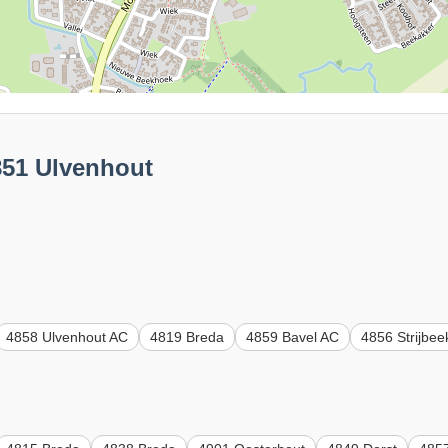
851 Ulvenhout
4858 Ulvenhout AC
4819 Breda
4859 Bavel AC
4856 Strijbee