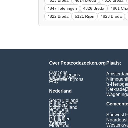
4813 Breda
4814 Breda
4816 Breda
4847 Teteringen
4826 Breda
4861 Ch
4822 Breda
5121 Rijen
4823 Breda
Over Postcodezoeken.org
Plaats:
Over ons
Amsterda
Contacteer ons
Link naar ons
Nijmegen
|
Adverteer bij ons
FAQ
's-Hertog
Kerkrade
|
Nederland
Wagening
South Holland
North Brabant
Gemeente
Guelders
North Holland
Friesland
Overijssel
Limburg
Sûdwest F
Drenthe
Groningen
Noardeast
Utrecht
Zeeland
Westerkwar
Flevoland