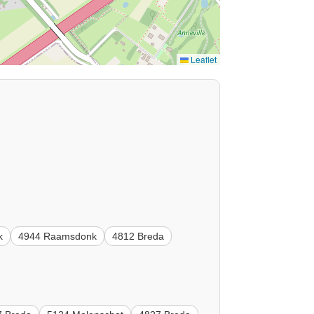
Leaflet
k
4944 Raamsdonk
4812 Breda