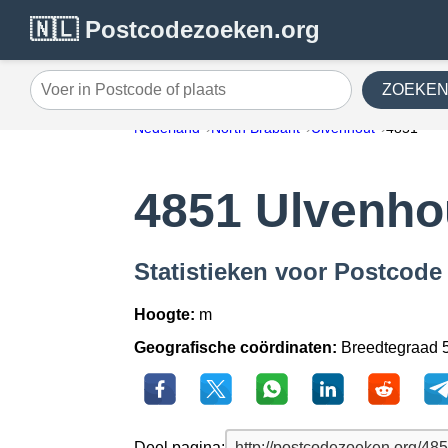
🇳🇱 Postcodezoeken.org
ZOEKE
Voer in Postcode of plaats
Nederland
North Brabant
Ulvenhout
4851
4851 Ulvenho
Statistieken voor Postcode
Hoogte:
m
Geografische coördinaten:
Breedtegraad 5
Deel pagina: