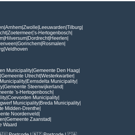
en
|
Arnhem
|
Zwolle
|
Leeuwarden
|
Tilburg
|
cht
|
Zoetermeer
|
's-Hertogenbosch
|
om
|
Hilversum
|
Dordrecht
|
Heerlen
|
renveen
|
Gorinchem
|
Rosmalen
|
rg
|
Veldhoven
n Municipality
|
Gemeente Den Haag
|
|
Gemeente Utrecht
|
Westerkwartier
|
Municipality
|
Eemsdelta Municipality
|
ty
|
Gemeente Steenwijkerland
|
eente 's-Hertogenbosch
|
lity
|
Coevorden Municipality
|
ngwerf Municipality
|
Breda Municipality
|
e Midden-Drenthe
|
ente Noordenveld
|
en
|
Gemeente Zaanstad
|
e Waard
🇦🇺
Postcode
| 🇳🇿
Postcode
| 🇨🇦