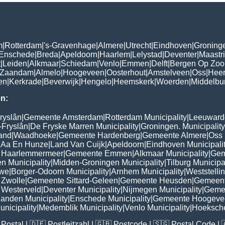
m
|
Rotterdam
|
's-Gravenhage
|
Almere
|
Utrecht
|
Eindhoven
|
Groning
Enschede
|
Breda
|
Apeldoorn
|
Haarlem
|
Lelystad
|
Deventer
|
Maastri
t
|
Leiden
|
Alkmaar
|
Schiedam
|
Venlo
|
Emmen
|
Delft
|
Bergen Op Zo
Zaandam
|
Almelo
|
Hoogeveen
|
Oosterhout
|
Amstelveen
|
Oss
|
Hee
en
|
Kerkrade
|
Beverwijk
|
Hengelo
|
Heemskerk
|
Woerden
|
Middelbu
n:
ryslân
|
Gemeente Amsterdam
|
Rotterdam Municipality
|
Leeuwarde
-Fryslân
|
De Fryske Marren Municipality
|
Groningen. Municipality
and
|
Waadhoeke
|
Gemeente Hardenberg
|
Gemeente Almere
|
Oss 
 Aa En Hunze
|
Land Van Cuijk
|
Apeldoorn
|
Eindhoven Municipali
 Haarlemmermeer
|
Gemeente Emmen
|
Alkmaar Municipality
|
Gem
n Municipality
|
Midden-Groningen Municipality
|
Tilburg Municipa
uwe
|
Borger-Odoorn Municipality
|
Arnhem Municipality
|
Weststelli
Zwolle
|
Gemeente Sittard-Geleen
|
Gemeente Heusden
|
Gemeent
Westerveld
|
Deventer Municipality
|
Nijmegen Municipality
|
Geme
landen Municipality
|
Enschede Municipality
|
Gemeente Hoogeve
nicipality
|
Medemblik Municipality
|
Venlo Municipality
|
Hoeksch
Postal
| 🇩🇪
Postleitzahl
| 🇬🇧
Postcode
| 🇸🇬
Postal Code
| 