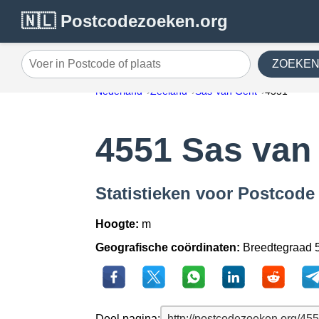
🇳🇱 Postcodezoeken.org
ZOEKE
Voer in Postcode of plaats
Nederland
Zeeland
Sas Van Gent
4551
4551 Sas van
Statistieken voor Postcode
Hoogte:
m
Geografische coördinaten:
Breedtegraad 5
Deel pagina: