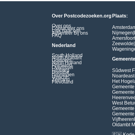
Over Postcodezoeken.org
Plaats:
Over ons
Amsterda
Contacteer ons
Link naar ons
Nijmegen
|
Adverteer bij ons
FAQ
Amersfoor
Zeewolde
|
Nederland
Wagening
South Holland
North Brabant
Gemeente
Guelders
North Holland
Friesland
Overijssel
Limburg
Sûdwest F
Drenthe
Groningen
Noardeast
Utrecht
Zeeland
Het Hogel
Flevoland
Gemeente
Gemeente
Heerenvee
West Bet
Gemeente 
Gemeente 
Vijfheeren
Oldambt Mu
🇵🇭
Kode 