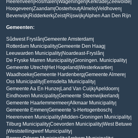
Heerenveen
Rosmalen
Wageningen
Kerkrade
Zeewolde
|
|
|
|
|
Hoogeveen
Zaandam
Oosterhout
Almelo
Veldhoven
|
|
|
|
|
Beverwijk
Ridderkerk
Zeist
Rijswijk
Alphen Aan Den Rijn
|
|
|
|
Gemeenten:
Sûdwest Fryslân
Gemeente Amsterdam
|
|
Rotterdam Municipality
Gemeente Den Haag
|
|
Leeuwarden Municipality
Noardeast-Fryslân
|
|
De Fryske Marren Municipality
Groningen. Municipality
|
|
Gemeente Utrecht
Het Hogeland
Westerkwartier
|
|
|
Waadhoeke
Gemeente Hardenberg
Gemeente Almere
|
|
|
Oss Municipality
Eemsdelta Municipality
|
|
Gemeente Aa En Hunze
Land Van Cuijk
Apeldoorn
|
|
|
Eindhoven Municipality
Gemeente Steenwijkerland
|
|
Gemeente Haarlemmermeer
Alkmaar Municipality
|
|
Gemeente Emmen
Gemeente 's-Hertogenbosch
|
|
Heerenveen Municipality
Midden-Groningen Municipality
|
|
Tilburg Municipality
Coevorden Municipality
West Betuwe
|
|
Weststellingwerf Municipality
|
|