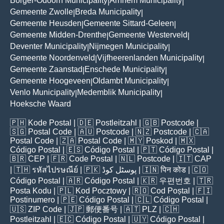
Borger-Odoorn Municipality
Arnhem Municipality
|
|
Gemeente Zwolle
Breda Municipality
|
|
Gemeente Heusden
Gemeente Sittard-Geleen
|
|
Gemeente Midden-Drenthe
Gemeente Westerveld
|
|
Deventer Municipality
Nijmegen Municipality
|
|
Gemeente Noordenveld
Vijfheerenlanden Municipality
|
|
Gemeente Zaanstad
Enschede Municipality
|
|
Gemeente Hoogeveen
Oldambt Municipality
|
|
Venlo Municipality
Medemblik Municipality
|
|
Hoeksche Waard
🇵🇭
Kode Postal
| 🇩🇪
Postleitzahl
| 🇬🇧
Postcode
|
🇸🇬
Postal Code
| 🇦🇺
Postcode
| 🇳🇿
Postcode
| 🇨🇦
Postal Code
| 🇿🇦
Postal Code
| 🇲🇾
Poskod
| 🇲🇽
Código Postal
| 🇪🇸
Código Postal
| 🇵🇹
Código Postal
|
🇧🇷
CEP
| 🇫🇷
Code Postal
| 🇳🇱
Postcode
| 🇮🇹
CAP
| 🇹🇭
รหัสไปรษณีย์
| 🇵🇰
پوسٹل کوڈ
| 🇮🇳
पिन कोड
| 🇨🇴
Código Postal
| 🇦🇷
Código Postal
| 🇰🇷
우편번호
| 🇹🇷
Posta Kodu
| 🇵🇱
Kod Pocztowy
| 🇷🇴
Cod Poștal
| 🇫🇮
Postinumero
| 🇵🇪
Código Postal
| 🇨🇱
Código Postal
|
🇺🇸
ZIP Code
| 🇯🇵
郵便番号
| 🇦🇹
PLZ
| 🇨🇭
Postleitzahl
| 🇪🇨
Código Postal
| 🇺🇾
Código Postal
|