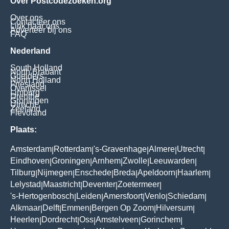
Over Postcodezoeken.org
Over ons
Contacteer ons
Link naar ons
Adverteer bij ons
FAQ
Nederland
South Holland
North Brabant
Guelders
North Holland
Friesland
Overijssel
Limburg
Drenthe
Groningen
Utrecht
Zeeland
Flevoland
Plaats:
Amsterdam
Rotterdam
's-Gravenhage
Almere
Utrecht
|
|
|
|
|
Eindhoven
Groningen
Arnhem
Zwolle
Leeuwarden
|
|
|
|
|
Tilburg
Nijmegen
Enschede
Breda
Apeldoorn
Haarlem
|
|
|
|
|
|
Lelystad
Maastricht
Deventer
Zoetermeer
|
|
|
|
's-Hertogenbosch
Leiden
Amersfoort
Venlo
Schiedam
|
|
|
|
|
Alkmaar
Delft
Emmen
Bergen Op Zoom
Hilversum
|
|
|
|
|
Heerlen
Dordrecht
Oss
Amstelveen
Gorinchem
|
|
|
|
|