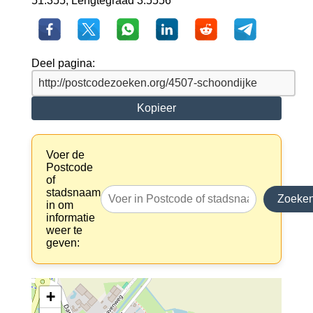
51.355, Lengtegraad 3.5556
Deel pagina:
Kopieer
Voer de
Postcode
of
stadsnaam
Zoeke
in om
informatie
weer te
geven:
+