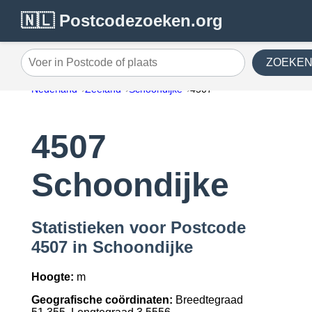
🇳🇱 Postcodezoeken.org
ZOEKE
Voer in Postcode of plaats
Nederland
Zeeland
Schoondijke
4507
4507
Schoondijke
Statistieken voor Postcode
4507 in Schoondijke
Hoogte:
m
Geografische coördinaten:
Breedtegraad