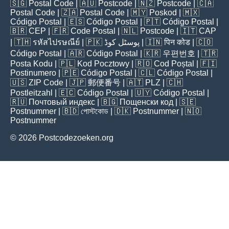
🇸🇬
Postal Code
| 🇦🇺
Postcode
| 🇳🇿
Postcode
| 🇨🇦
Postal Code
| 🇿🇦
Postal Code
| 🇲🇾
Poskod
| 🇲🇽
Código Postal
| 🇪🇸
Código Postal
| 🇵🇹
Código Postal
|
🇧🇷
CEP
| 🇫🇷
Code Postal
| 🇳🇱
Postcode
| 🇮🇹
CAP
| 🇹🇭
รหัสไปรษณีย์
| 🇵🇰
پوسٹل کوڈ
| 🇮🇳
पिन कोड
| 🇨🇴
Código Postal
| 🇦🇷
Código Postal
| 🇰🇷
우편번호
| 🇹🇷
Posta Kodu
| 🇵🇱
Kod Pocztowy
| 🇷🇴
Cod Poștal
| 🇫🇮
Postinumero
| 🇵🇪
Código Postal
| 🇨🇱
Código Postal
|
🇺🇸
ZIP Code
| 🇯🇵
郵便番号
| 🇦🇹
PLZ
| 🇨🇭
Postleitzahl
| 🇪🇨
Código Postal
| 🇺🇾
Código Postal
|
🇷🇺
Почтовый индекс
| 🇧🇬
Пощенски код
| 🇸🇪
Postnummer
| 🇧🇩
পোস্টকোড
| 🇩🇰
Postnummer
| 🇳🇴
Postnummer
© 2026 Postcodezoeken.org