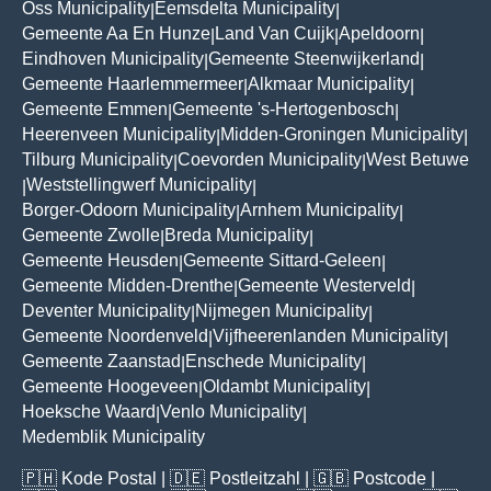
Oss Municipality
Eemsdelta Municipality
|
|
Gemeente Aa En Hunze
Land Van Cuijk
Apeldoorn
|
|
|
Eindhoven Municipality
Gemeente Steenwijkerland
|
|
Gemeente Haarlemmermeer
Alkmaar Municipality
|
|
Gemeente Emmen
Gemeente 's-Hertogenbosch
|
|
Heerenveen Municipality
Midden-Groningen Municipality
|
|
Tilburg Municipality
Coevorden Municipality
West Betuwe
|
|
Weststellingwerf Municipality
|
|
Borger-Odoorn Municipality
Arnhem Municipality
|
|
Gemeente Zwolle
Breda Municipality
|
|
Gemeente Heusden
Gemeente Sittard-Geleen
|
|
Gemeente Midden-Drenthe
Gemeente Westerveld
|
|
Deventer Municipality
Nijmegen Municipality
|
|
Gemeente Noordenveld
Vijfheerenlanden Municipality
|
|
Gemeente Zaanstad
Enschede Municipality
|
|
Gemeente Hoogeveen
Oldambt Municipality
|
|
Hoeksche Waard
Venlo Municipality
|
|
Medemblik Municipality
🇵🇭
Kode Postal
| 🇩🇪
Postleitzahl
| 🇬🇧
Postcode
|