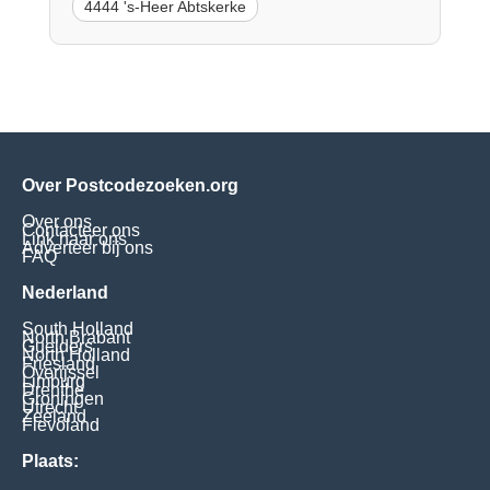
4444 's-Heer Abtskerke
Over Postcodezoeken.org
Over ons
Contacteer ons
Link naar ons
Adverteer bij ons
FAQ
Nederland
South Holland
North Brabant
Guelders
North Holland
Friesland
Overijssel
Limburg
Drenthe
Groningen
Utrecht
Zeeland
Flevoland
Plaats: