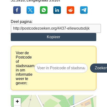
51.3918, Lengtegraad 3.8167
Deel pagina:
Kopieer
Voer de
Postcode
of
stadsnaam
Zoeke
in om
informatie
weer te
geven:
+