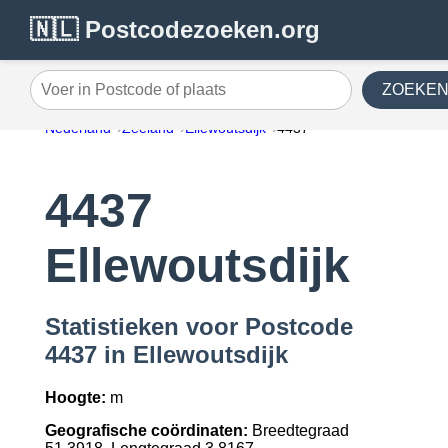
🇳🇱 Postcodezoeken.org
ZOEKE
Voer in Postcode of plaats
Nederland
Zeeland
Ellewoutsdijk
4437
4437
Ellewoutsdijk
Statistieken voor Postcode
4437 in Ellewoutsdijk
Hoogte:
m
Geografische coördinaten:
Breedtegraad