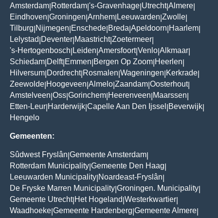
Amsterdam
Rotterdam
's-Gravenhage
Utrecht
Almere
|
|
|
|
|
Eindhoven
Groningen
Arnhem
Leeuwarden
Zwolle
|
|
|
|
|
Tilburg
Nijmegen
Enschede
Breda
Apeldoorn
Haarlem
|
|
|
|
|
|
Lelystad
Deventer
Maastricht
Zoetermeer
|
|
|
|
's-Hertogenbosch
Leiden
Amersfoort
Venlo
Alkmaar
|
|
|
|
|
Schiedam
Delft
Emmen
Bergen Op Zoom
Heerlen
|
|
|
|
|
Hilversum
Dordrecht
Rosmalen
Wageningen
Kerkrade
|
|
|
|
|
Zeewolde
Hoogeveen
Almelo
Zaandam
Oosterhout
|
|
|
|
|
Amstelveen
Oss
Gorinchem
Heerenveen
Maarssen
|
|
|
|
|
Etten-Leur
Harderwijk
Capelle Aan Den Ijssel
Beverwijk
|
|
|
|
Hengelo
Gemeenten:
Sûdwest Fryslân
Gemeente Amsterdam
|
|
Rotterdam Municipality
Gemeente Den Haag
|
|
Leeuwarden Municipality
Noardeast-Fryslân
|
|
De Fryske Marren Municipality
Groningen. Municipality
|
|
Gemeente Utrecht
Het Hogeland
Westerkwartier
|
|
|
Waadhoeke
Gemeente Hardenberg
Gemeente Almere
|
|
|