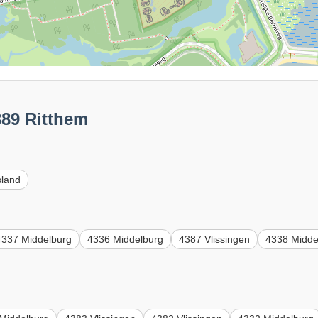
389 Ritthem
sland
4337 Middelburg
4336 Middelburg
4387 Vlissingen
4338 Midde