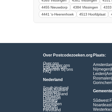
4385 Vlissingen
4381 Vlissingen
4331 
4455 Nieuwdorp
4384 Vlissingen
4333
4441 's-Heerenhoek
4513 Hoofdplaat
Over Postcodezoeken.org
Plaats:
Over ons
Amsterda
Contacteer ons
Link naar ons
Nijmegen
|
Adverteer bij ons
FAQ
Leiden
|
Am
Rosmalen
Nederland
Gorinche
South Holland
North Brabant
Gemeente
Guelders
North Holland
Friesland
Overijssel
Limburg
Sûdwest F
Drenthe
Groningen
Noardeast
Utrecht
Zeeland
Westerkwar
Flevoland