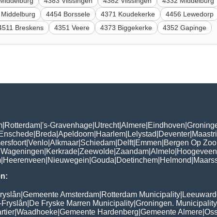
Middelburg
4383 Vlissingen
4382 Vlissingen
4332 Middelburg
 Middelburg
4454 Borssele
4371 Koudekerke
4456 Lewedorp
4511 Breskens
4351 Veere
4373 Biggekerke
4352 Gapinge
m
|
Rotterdam
|
's-Gravenhage
|
Utrecht
|
Almere
|
Eindhoven
|
Groning
Enschede
|
Breda
|
Apeldoorn
|
Haarlem
|
Lelystad
|
Deventer
|
Maastri
ersfoort
|
Venlo
|
Alkmaar
|
Schiedam
|
Delft
|
Emmen
|
Bergen Op Zo
|
Wageningen
|
Kerkrade
|
Zeewolde
|
Zaandam
|
Almelo
|
Hoogeveen
m
|
Heerenveen
|
Nieuwegein
|
Gouda
|
Doetinchem
|
Helmond
|
Maars
n:
ryslân
|
Gemeente Amsterdam
|
Rotterdam Municipality
|
Leeuwarde
-Fryslân
|
De Fryske Marren Municipality
|
Groningen. Municipality
tier
|
Waadhoeke
|
Gemeente Hardenberg
|
Gemeente Almere
|
Oss