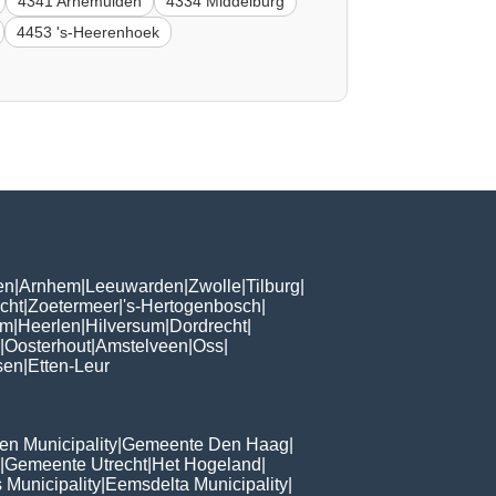
4341 Arnemuiden
4334 Middelburg
4453 's-Heerenhoek
en
|
Arnhem
|
Leeuwarden
|
Zwolle
|
Tilburg
|
cht
|
Zoetermeer
|
's-Hertogenbosch
|
om
|
Heerlen
|
Hilversum
|
Dordrecht
|
|
Oosterhout
|
Amstelveen
|
Oss
|
sen
|
Etten-Leur
n Municipality
|
Gemeente Den Haag
|
|
Gemeente Utrecht
|
Het Hogeland
|
 Municipality
|
Eemsdelta Municipality
|