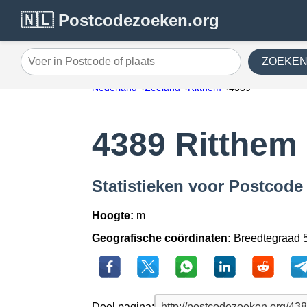
🇳🇱 Postcodezoeken.org
ZOEKE
Voer in Postcode of plaats
Nederland
Zeeland
Ritthem
4389
4389 Ritthem
Statistieken voor Postcode
Hoogte:
m
Geografische coördinaten:
Breedtegraad 5
Deel pagina: